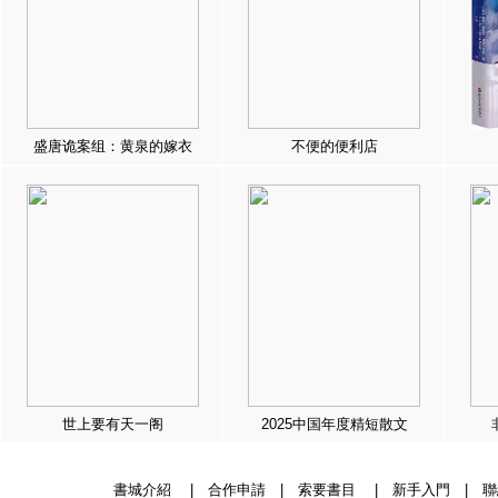
盛唐诡案组：黄泉的嫁衣
不便的便利店
世上要有天一阁
2025中国年度精短散文
書城介紹
|
合作申請
|
索要書目
|
新手入門
|
聯