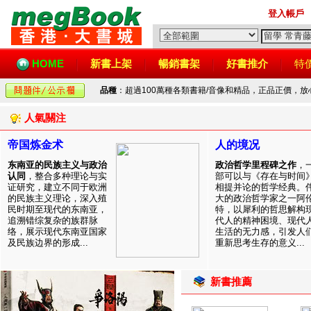
登入帳戶
HOME
新書上架
暢銷書架
好書推介
特
品種
：超過100萬種各類書籍/音像和精品，正品正價，
人氣關注
帝国炼金术
人的境况
东南亚的民族主义与政治
政治哲学里程碑之作
，
认同
，整合多种理论与实
部可以与《存在与时间
证研究，建立不同于欧洲
相提并论的哲学经典。
的民族主义理论，深入殖
大的政治哲学家之一阿
民时期至现代的东南亚，
特，以犀利的哲思解构
追溯错综复杂的族群脉
代人的精神困境、现代
络，展示现代东南亚国家
生活的无力感，引发人
及民族边界的形成...
重新思考生存的意义...
新書推薦