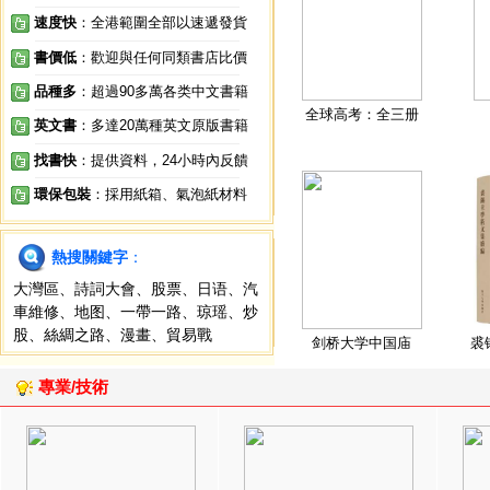
速度快
：全港範圍全部以速遞發貨
書價低
：歡迎與任何同類書店比價
品種多
：超過90多萬各类中文書籍
全球高考：全三册
英文書
：多達20萬種英文原版書籍
找書快
：提供資料，24小時內反饋
環保包裝
：採用紙箱、氣泡紙材料
熱搜關鍵字
：
大灣區
、
詩詞大會
、
股票
、
日语
、
汽
車維修
、
地图
、
一帶一路
、
琼瑶
、
炒
股
、
絲綢之路
、
漫畫
、
貿易戰
剑桥大学中国庙
裘
專業/技術