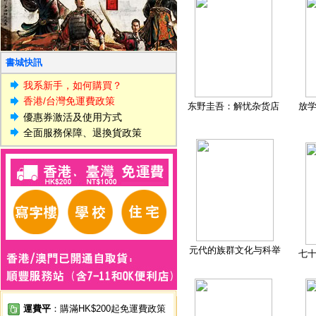
書城快訊
我系新手，如何購買？
香港/台灣免運費政策
东野圭吾：解忧杂货店
放
優惠券激活及使用方式
全面服務保障、退換貨政策
元代的族群文化与科举
七
運費平
：購滿HK$200起免運費政策