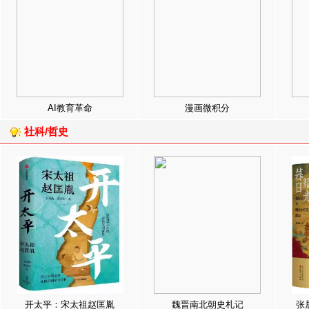
AI教育革命
漫画微积分
社科/哲史
开太平：宋太祖赵匡胤
魏晋南北朝史札记
张