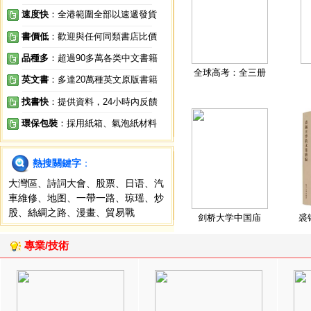
速度快
：全港範圍全部以速遞發貨
書價低
：歡迎與任何同類書店比價
品種多
：超過90多萬各类中文書籍
全球高考：全三册
英文書
：多達20萬種英文原版書籍
找書快
：提供資料，24小時內反饋
環保包裝
：採用紙箱、氣泡紙材料
熱搜關鍵字
：
大灣區
、
詩詞大會
、
股票
、
日语
、
汽
車維修
、
地图
、
一帶一路
、
琼瑶
、
炒
股
、
絲綢之路
、
漫畫
、
貿易戰
剑桥大学中国庙
裘
專業/技術