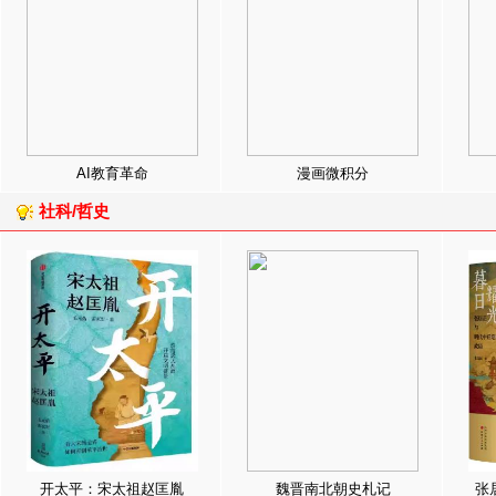
AI教育革命
漫画微积分
社科/哲史
开太平：宋太祖赵匡胤
魏晋南北朝史札记
张