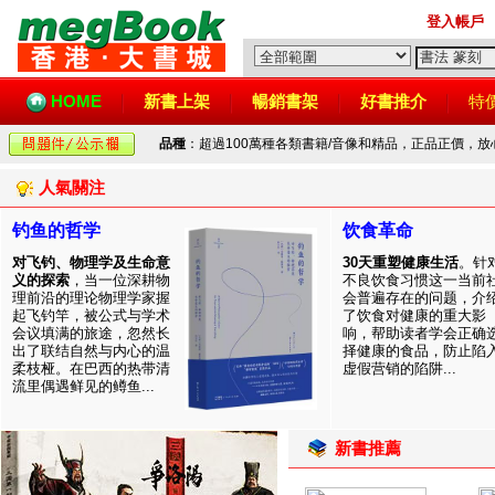
登入帳戶
HOME
新書上架
暢銷書架
好書推介
特
品種
：超過100萬種各類書籍/音像和精品，正品正價，
人氣關注
钓鱼的哲学
饮食革命
对飞钓、物理学及生命意
30天重塑健康生活
。针
义的探索
，当一位深耕物
不良饮食习惯这一当前
理前沿的理论物理学家握
会普遍存在的问题，介
起飞钓竿，被公式与学术
了饮食对健康的重大影
会议填满的旅途，忽然长
响，帮助读者学会正确
出了联结自然与内心的温
择健康的食品，防止陷
柔枝桠。在巴西的热带清
虚假营销的陷阱...
流里偶遇鲜见的鳟鱼...
新書推薦