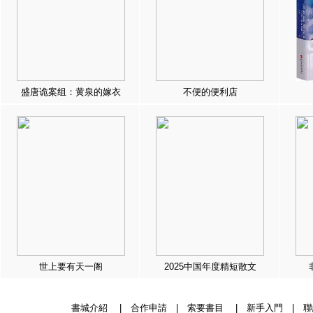
盛唐诡案组：黄泉的嫁衣
不便的便利店
世上要有天一阁
2025中国年度精短散文
書城介紹
|
合作申請
|
索要書目
|
新手入門
|
聯