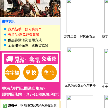
書城快訊
我系新手，如何購買？
香港/台灣免運費政策
东野圭吾：解忧杂货店
放
優惠券激活及使用方式
全面服務保障、退換貨政策
元代的族群文化与科举
七
運費平
：購滿HK$200起免運費政策