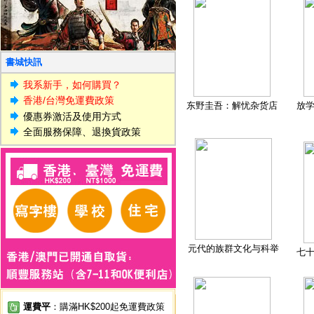
書城快訊
我系新手，如何購買？
香港/台灣免運費政策
东野圭吾：解忧杂货店
放
優惠券激活及使用方式
全面服務保障、退換貨政策
元代的族群文化与科举
七
運費平
：購滿HK$200起免運費政策