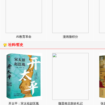
AI教育革命
漫画微积分
社科/哲史
开太平：宋太祖赵匡胤
魏晋南北朝史札记
张