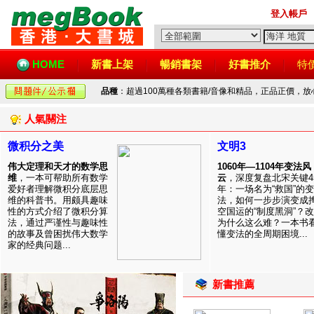
登入帳戶
HOME
新書上架
暢銷書架
好書推介
特
品種
：超過100萬種各類書籍/音像和精品，正品正價，
人氣關注
微积分之美
文明3
伟大定理和天才的数学思
1060年—1104年变法风
维
，一本可帮助所有数学
云
，深度复盘北宋关键4
爱好者理解微积分底层思
年：一场名为“救国”的变
维的科普书。用颇具趣味
法，如何一步步演变成
性的方式介绍了微积分算
空国运的“制度黑洞”？
法，通过严谨性与趣味性
为什么这么难？一本书
的故事及曾困扰伟大数学
懂变法的全周期困境...
家的经典问题...
新書推薦