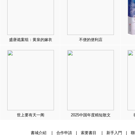
盛唐诡案组：黄泉的嫁衣
不便的便利店
世上要有天一阁
2025中国年度精短散文
書城介紹
|
合作申請
|
索要書目
|
新手入門
|
聯