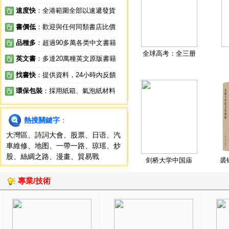
速度快
：全港範圍全部以速遞發貨
書價低
：歡迎與任何同類書店比價
品種多
：超過90多萬各类中文書籍
全球高考：全三册
英文書
：多達20萬種英文原版書籍
找書快
：提供資料，24小時內反饋
環保包裝
：採用紙箱、氣泡紙材料
熱搜關鍵字
：
大灣區
、
詩詞大會
、
股票
、
日语
、
汽
車維修
、
地图
、
一帶一路
、
琼瑶
、
炒
股
、
絲綢之路
、
漫畫
、
貿易戰
剑桥大学中国庙
裘
專業/技術