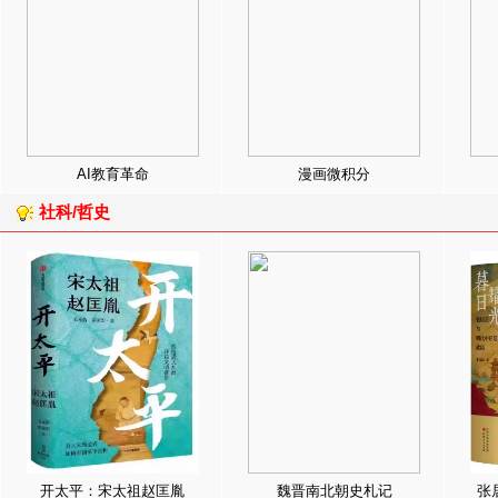
AI教育革命
漫画微积分
社科/哲史
开太平：宋太祖赵匡胤
魏晋南北朝史札记
张