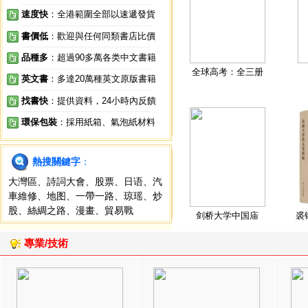
速度快
：全港範圍全部以速遞發貨
書價低
：歡迎與任何同類書店比價
品種多
：超過90多萬各类中文書籍
全球高考：全三册
英文書
：多達20萬種英文原版書籍
找書快
：提供資料，24小時內反饋
環保包裝
：採用紙箱、氣泡紙材料
熱搜關鍵字
：
大灣區
、
詩詞大會
、
股票
、
日语
、
汽
車維修
、
地图
、
一帶一路
、
琼瑶
、
炒
股
、
絲綢之路
、
漫畫
、
貿易戰
剑桥大学中国庙
裘
專業/技術