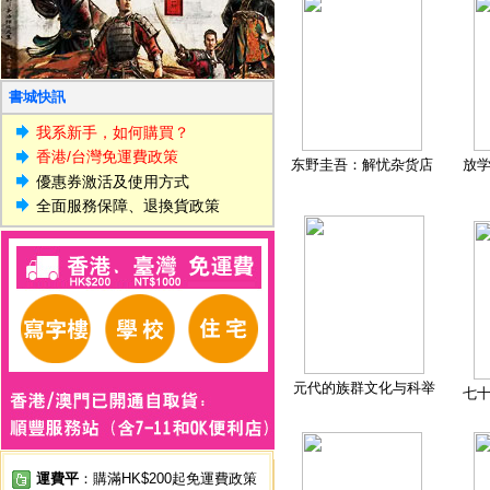
書城快訊
我系新手，如何購買？
香港/台灣免運費政策
东野圭吾：解忧杂货店
放
優惠券激活及使用方式
全面服務保障、退換貨政策
元代的族群文化与科举
七
運費平
：購滿HK$200起免運費政策