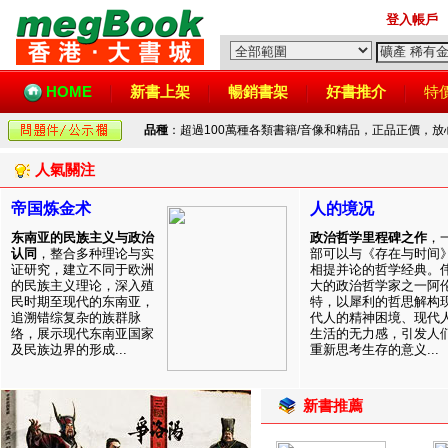
登入帳戶
HOME
新書上架
暢銷書架
好書推介
特
品種
：超過100萬種各類書籍/音像和精品，正品正價，
人氣關注
帝国炼金术
人的境况
东南亚的民族主义与政治
政治哲学里程碑之作
，
认同
，整合多种理论与实
部可以与《存在与时间
证研究，建立不同于欧洲
相提并论的哲学经典。
的民族主义理论，深入殖
大的政治哲学家之一阿
民时期至现代的东南亚，
特，以犀利的哲思解构
追溯错综复杂的族群脉
代人的精神困境、现代
络，展示现代东南亚国家
生活的无力感，引发人
及民族边界的形成...
重新思考生存的意义...
新書推薦