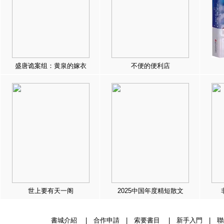
盛唐诡案组：黄泉的嫁衣
不便的便利店
世上要有天一阁
2025中国年度精短散文
書城介紹
|
合作申請
|
索要書目
|
新手入門
|
聯