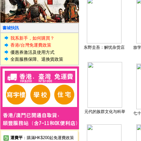
書城快訊
我系新手，如何購買？
香港/台灣免運費政策
东野圭吾：解忧杂货店
放
優惠券激活及使用方式
全面服務保障、退換貨政策
元代的族群文化与科举
七
運費平
：購滿HK$200起免運費政策