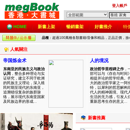
登入帳戶
HOME
新書上架
暢銷書架
好書推介
特
品種
：超過100萬種各類書籍/音像和精品，正品正價，
人氣關注
帝国炼金术
人的境况
东南亚的民族主义与政治
政治哲学里程碑之作
，
认同
，整合多种理论与实
部可以与《存在与时间
证研究，建立不同于欧洲
相提并论的哲学经典。
的民族主义理论，深入殖
大的政治哲学家之一阿
民时期至现代的东南亚，
特，以犀利的哲思解构
追溯错综复杂的族群脉
代人的精神困境、现代
络，展示现代东南亚国家
生活的无力感，引发人
及民族边界的形成...
重新思考生存的意义...
新書推薦