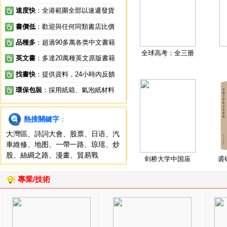
速度快
：全港範圍全部以速遞發貨
書價低
：歡迎與任何同類書店比價
品種多
：超過90多萬各类中文書籍
全球高考：全三册
英文書
：多達20萬種英文原版書籍
找書快
：提供資料，24小時內反饋
環保包裝
：採用紙箱、氣泡紙材料
熱搜關鍵字
：
大灣區
、
詩詞大會
、
股票
、
日语
、
汽
車維修
、
地图
、
一帶一路
、
琼瑶
、
炒
股
、
絲綢之路
、
漫畫
、
貿易戰
剑桥大学中国庙
裘
專業/技術