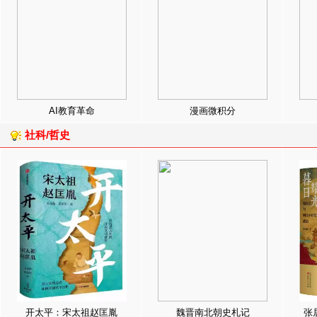
AI教育革命
漫画微积分
社科/哲史
开太平：宋太祖赵匡胤
魏晋南北朝史札记
张