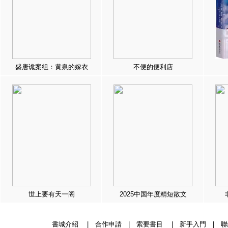
盛唐诡案组：黄泉的嫁衣
不便的便利店
世上要有天一阁
2025中国年度精短散文
書城介紹
|
合作申請
|
索要書目
|
新手入門
|
聯