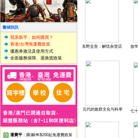
書城快訊
我系新手，如何購買？
香港/台灣免運費政策
东野圭吾：解忧杂货店
放
優惠券激活及使用方式
全面服務保障、退換貨政策
元代的族群文化与科举
七
運費平
：購滿HK$200起免運費政策