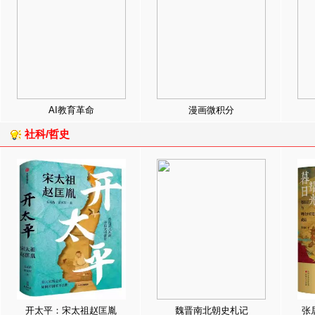
AI教育革命
漫画微积分
社科/哲史
开太平：宋太祖赵匡胤
魏晋南北朝史札记
张