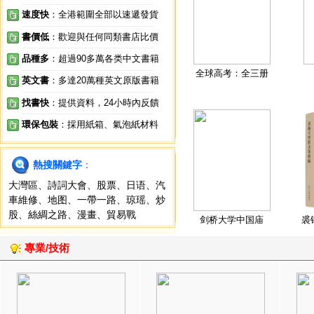
速度快
：全港範圍全部以速遞發貨
書價低
：歡迎與任何同類書店比價
品種多
：超過90多萬各类中文書籍
全球高考：全三册
英文書
：多達20萬種英文原版書籍
找書快
：提供資料，24小時內反饋
環保包裝
：採用紙箱、氣泡紙材料
熱搜關鍵字
：
大灣區
、
詩詞大會
、
股票
、
日语
、
汽
車維修
、
地图
、
一帶一路
、
琼瑶
、
炒
股
、
絲綢之路
、
漫畫
、
貿易戰
剑桥大学中国庙
裘
專業/技術