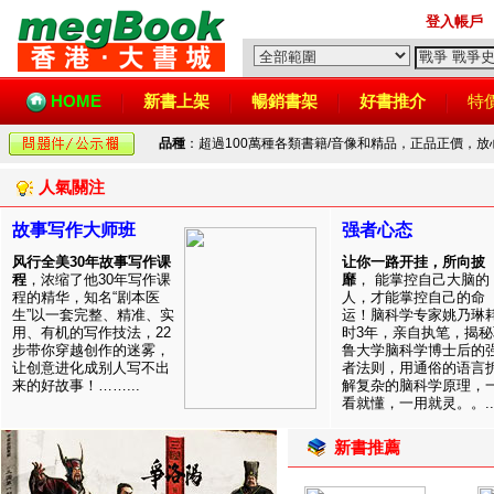
登入帳戶
HOME
新書上架
暢銷書架
好書推介
特
品種
：超過100萬種各類書籍/音像和精品，正品正價，
人氣關注
故事写作大师班
强者心态
风行全美30年故事写作课
让你一路开挂，所向披
程
，浓缩了他30年写作课
靡
， 能掌控自己大脑的
程的精华，知名“剧本医
人，才能掌控自己的命
生”以一套完整、精准、实
运！脑科学专家姚乃琳
用、有机的写作技法，22
时3年，亲自执笔，揭秘
步带你穿越创作的迷雾，
鲁大学脑科学博士后的
让创意进化成别人写不出
者法则，用通俗的语言
来的好故事！……...
解复杂的脑科学原理，
看就懂，一用就灵。。..
新書推薦