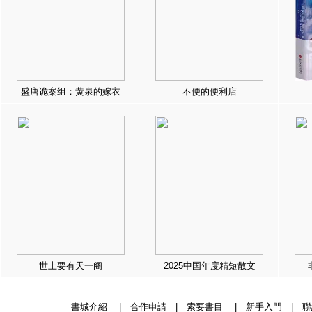
盛唐诡案组：黄泉的嫁衣
不便的便利店
世上要有天一阁
2025中国年度精短散文
書城介紹
|
合作申請
|
索要書目
|
新手入門
|
聯