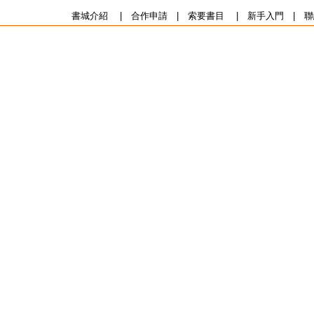
書城介紹
|
合作申請
|
索要書目
|
新手入門
|
聯