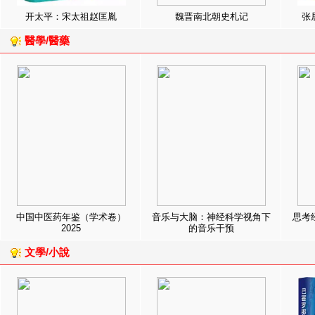
开太平：宋太祖赵匡胤
魏晋南北朝史札记
张
醫學/醫藥
中国中医药年鉴（学术卷）
音乐与大脑：神经科学视角下
思考
2025
的音乐干预
文學/小說