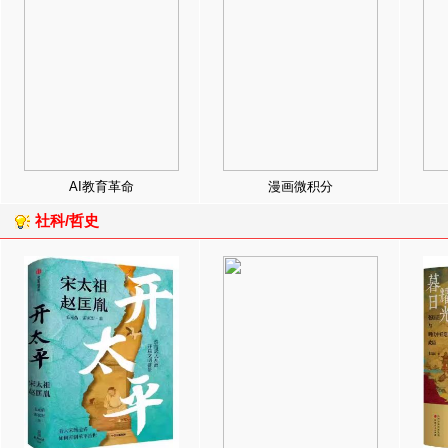
AI教育革命
漫画微积分
社科/哲史