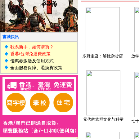
書城快訊
我系新手，如何購買？
香港/台灣免運費政策
东野圭吾：解忧杂货店
放
優惠券激活及使用方式
全面服務保障、退換貨政策
元代的族群文化与科举
七