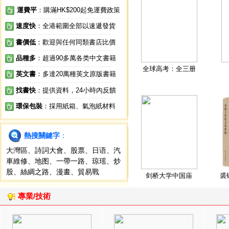
運費平
：購滿HK$200起免運費政策
速度快
：全港範圍全部以速遞發貨
書價低
：歡迎與任何同類書店比價
品種多
：超過90多萬各类中文書籍
全球高考：全三册
英文書
：多達20萬種英文原版書籍
找書快
：提供資料，24小時內反饋
環保包裝
：採用紙箱、氣泡紙材料
熱搜關鍵字
：
大灣區
、
詩詞大會
、
股票
、
日语
、
汽
車維修
、
地图
、
一帶一路
、
琼瑶
、
炒
股
、
絲綢之路
、
漫畫
、
貿易戰
剑桥大学中国庙
裘
專業/技術