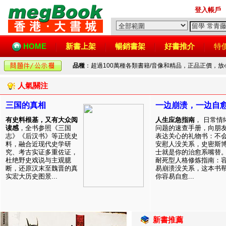
登入帳戶
HOME
新書上架
暢銷書架
好書推介
特
品種
：超過100萬種各類書籍/音像和精品，正品正價，
人氣關注
三国的真相
一边崩溃，一边自
有史料根基，又有大众阅
人生应急指南
， 日常情
读感
，全书参照《三国
问题的速查手册，向朋
志》《后汉书》等正统史
表达关心的礼物书：不
料，融合近现代史学研
安慰人没关系，史密斯
究、考古实证多重佐证，
士就是你的治愈系嘴替
杜绝野史戏说与主观臆
耐死型人格修炼指南：
断，还原汉末至魏晋的真
易崩溃没关系，这本书
实宏大历史图景...
你容易自愈...
新書推薦