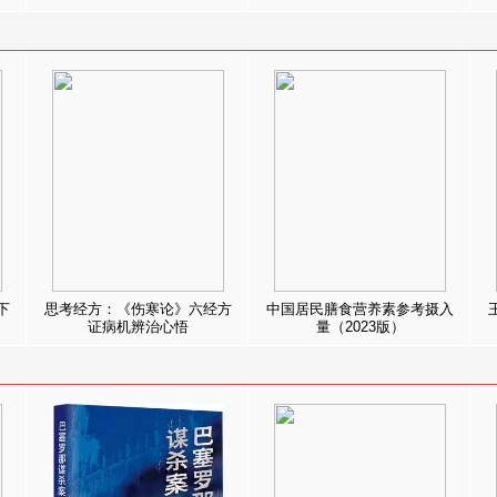
下
思考经方：《伤寒论》六经方
中国居民膳食营养素参考摄入
证病机辨治心悟
量（2023版）