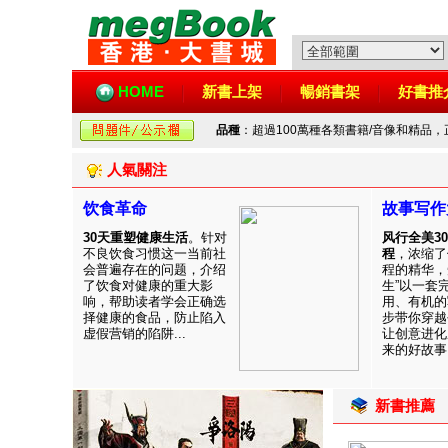
HOME
新書上架
暢銷書架
好書推
品種
：超過100萬種各類書籍/音像和精品
人氣關注
饮食革命
故事写作
30天重塑健康生活
。针对
风行全美3
不良饮食习惯这一当前社
程
，浓缩了
会普遍存在的问题，介绍
程的精华，
了饮食对健康的重大影
生”以一套
响，帮助读者学会正确选
用、有机的
择健康的食品，防止陷入
步带你穿越
虚假营销的陷阱...
让创意进化
来的好故事！
新書推薦