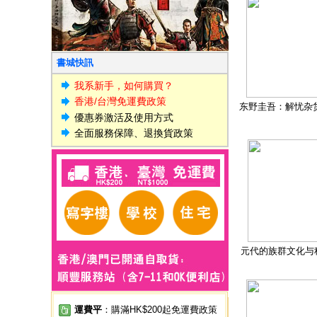
書城快訊
我系新手，如何購買？
香港/台灣免運費政策
东野圭吾：解忧杂
優惠券激活及使用方式
全面服務保障、退換貨政策
元代的族群文化与
運費平
：購滿HK$200起免運費政策