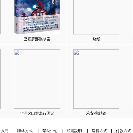
巴塞罗那谋杀案
烧纸
非洲火山群岛行医记
禾安·完结篇
手入門
|
聯絡方式
|
幫助中心
|
找書說明
|
送貨方式
|
付款方式