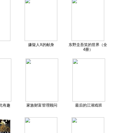
嫌疑人X的献身
东野圭吾笑的世界（全
4册）
此有趣
家族财富管理顾问
最后的江湖戏班