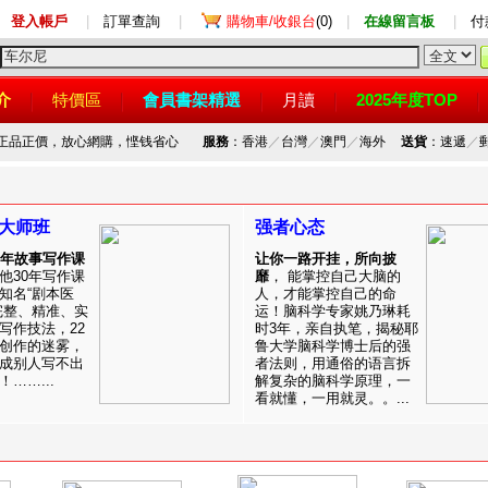
登入帳戶
|
訂單查詢
|
購物車/收銀台
(0)
|
在線留言板
|
付
介
特價區
會員書架精選
月讀
2025年度TOP
，正品正價，放心網購，悭钱省心
服務
：香港
／
台灣
／
澳門
／
海外
送貨
：速遞
／
大师班
强者心态
0年故事写作课
让你一路开挂，所向披
他30年写作课
靡
， 能掌控自己大脑的
知名“剧本医
人，才能掌控自己的命
完整、精准、实
运！脑科学专家姚乃琳耗
写作技法，22
时3年，亲自执笔，揭秘耶
创作的迷雾，
鲁大学脑科学博士后的强
成别人写不出
者法则，用通俗的语言拆
……...
解复杂的脑科学原理，一
看就懂，一用就灵。。...