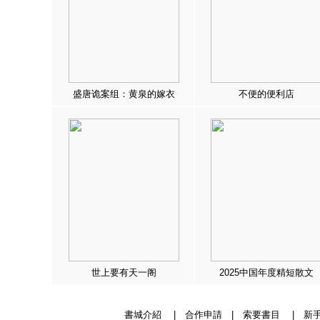
盛唐诡案组：黄泉的嫁衣
不便的便利店
世上要有天一阁
2025中国年度精短散文
書城介紹
|
合作申請
|
索要書目
|
新