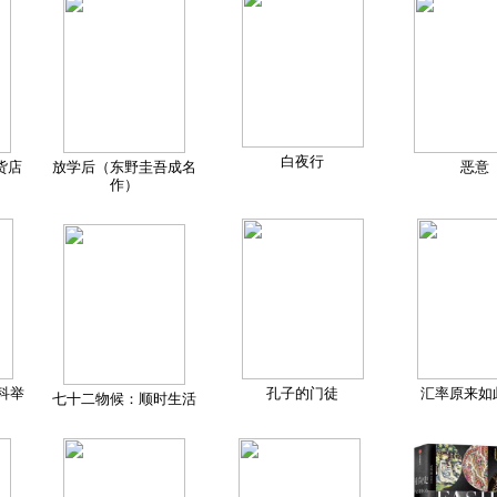
白夜行
货店
放学后（东野圭吾成名
恶意
作）
科举
孔子的门徒
汇率原来如
七十二物候：顺时生活