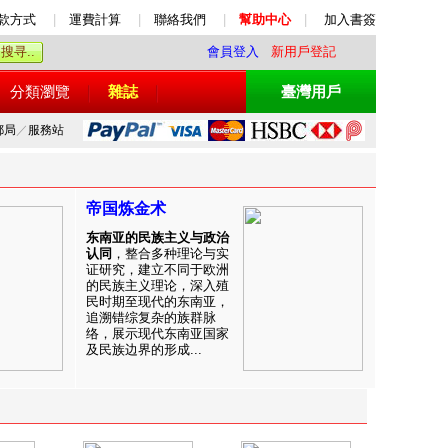
款方式
|
運費計算
|
聯絡我們
|
幫助中心
|
加入書簽
會員登入
新用戶登記
分類瀏覽
雜誌
臺灣用戶
郵局
／
服務站
帝国炼金术
东南亚的民族主义与政治
认同
，整合多种理论与实
证研究，建立不同于欧洲
的民族主义理论，深入殖
民时期至现代的东南亚，
追溯错综复杂的族群脉
络，展示现代东南亚国家
及民族边界的形成...