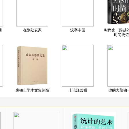
册
在别处安家
汉字中国
时尚史（跨越2
时尚史诗
裘锡圭学术文集续编
十论汪曾祺
你的大脑独