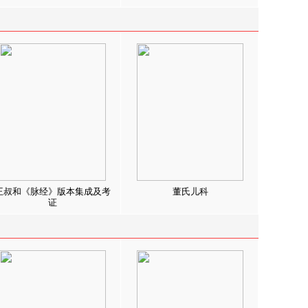
王叔和《脉经》版本集成及考
董氏儿科
证