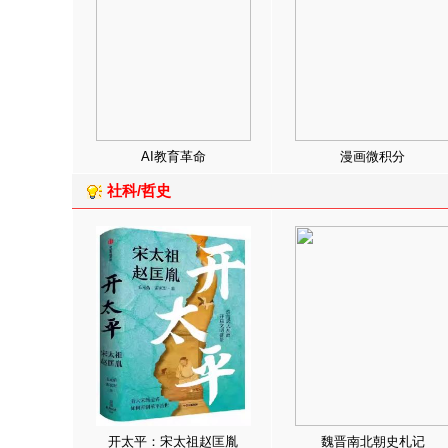
AI教育革命
漫画微积分
社科/哲史
开太平：宋太祖赵匡胤
魏晋南北朝史札记