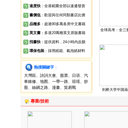
速度快
：全港範圍全部以速遞發貨
書價低
：歡迎與任何同類書店比價
品種多
：超過90多萬各类中文書籍
全球高考：全三
英文書
：多達20萬種英文原版書籍
找書快
：提供資料，24小時內反饋
環保包裝
：採用紙箱、氣泡紙材料
熱搜關鍵字
：
大灣區
、
詩詞大會
、
股票
、
日语
、
汽
車維修
、
地图
、
一帶一路
、
琼瑶
、
炒
股
、
絲綢之路
、
漫畫
、
貿易戰
剑桥大学中国庙
專業/技術