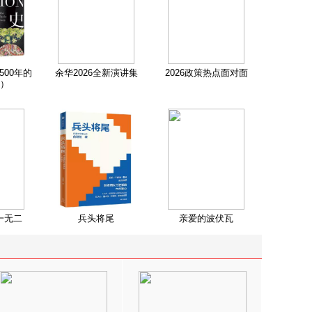
500年的
余华2026全新演讲集
2026政策热点面对面
）
一无二
兵头将尾
亲爱的波伏瓦