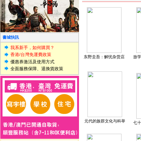
書城快訊
我系新手，如何購買？
香港/台灣免運費政策
东野圭吾：解忧杂货店
放
優惠券激活及使用方式
全面服務保障、退換貨政策
元代的族群文化与科举
七