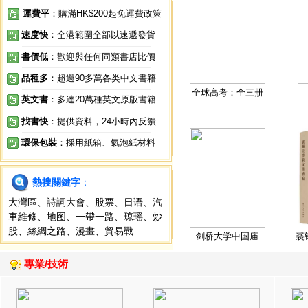
運費平
：購滿HK$200起免運費政策
速度快
：全港範圍全部以速遞發貨
書價低
：歡迎與任何同類書店比價
品種多
：超過90多萬各类中文書籍
全球高考：全三册
英文書
：多達20萬種英文原版書籍
找書快
：提供資料，24小時內反饋
環保包裝
：採用紙箱、氣泡紙材料
熱搜關鍵字
：
大灣區
、
詩詞大會
、
股票
、
日语
、
汽
車維修
、
地图
、
一帶一路
、
琼瑶
、
炒
股
、
絲綢之路
、
漫畫
、
貿易戰
剑桥大学中国庙
裘
專業/技術