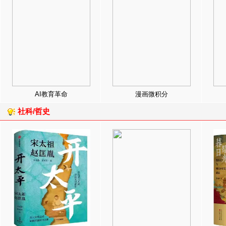
AI教育革命
漫画微积分
社科/哲史