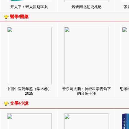
开太平：宋太祖赵匡胤
魏晋南北朝史札记
张
醫學/醫藥
中国中医药年鉴（学术卷）
音乐与大脑：神经科学视角下
思考
2025
的音乐干预
文學/小說