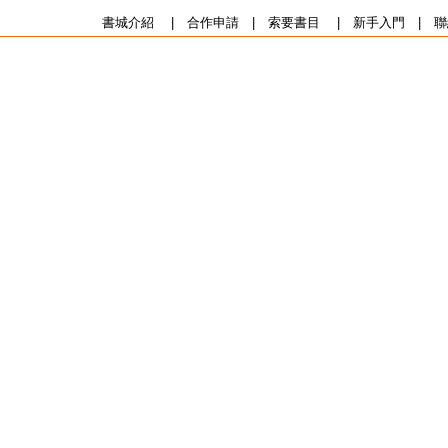
書城介紹
|
合作申請
|
索要書目
|
新手入門
|
聯