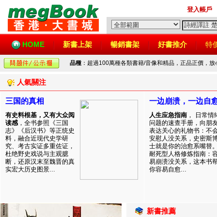
登入帳戶
HOME
新書上架
暢銷書架
好書推介
特
品種
：超過100萬種各類書籍/音像和精品，正品正價，
人氣關注
三国的真相
一边崩溃，一边自
有史料根基，又有大众阅
人生应急指南
， 日常情
读感
，全书参照《三国
问题的速查手册，向朋
志》《后汉书》等正统史
表达关心的礼物书：不
料，融合近现代史学研
安慰人没关系，史密斯
究、考古实证多重佐证，
士就是你的治愈系嘴替
杜绝野史戏说与主观臆
耐死型人格修炼指南：
断，还原汉末至魏晋的真
易崩溃没关系，这本书
实宏大历史图景...
你容易自愈...
新書推薦