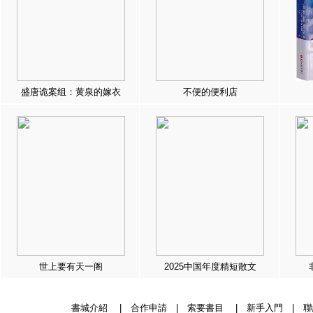
盛唐诡案组：黄泉的嫁衣
不便的便利店
世上要有天一阁
2025中国年度精短散文
書城介紹
|
合作申請
|
索要書目
|
新手入門
|
聯