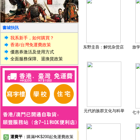
書城快訊
我系新手，如何購買？
香港/台灣免運費政策
东野圭吾：解忧杂货店
放
優惠券激活及使用方式
全面服務保障、退換貨政策
元代的族群文化与科举
七
運費平
：購滿HK$200起免運費政策