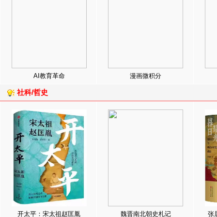
AI教育革命
漫画微积分
社科/哲史
开太平：宋太祖赵匡胤
魏晋南北朝史札记
张