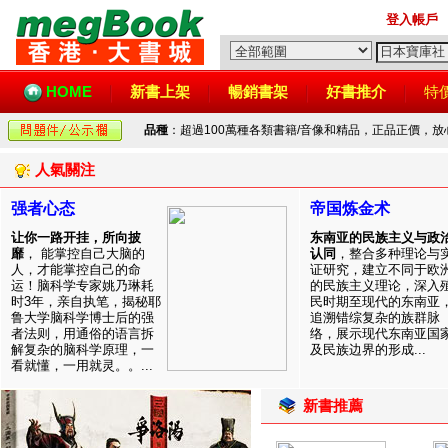
登入帳戶
HOME
新書上架
暢銷書架
好書推介
特
品種
：超過100萬種各類書籍/音像和精品，正品正價，
人氣關注
强者心态
帝国炼金术
让你一路开挂，所向披
东南亚的民族主义与政
靡
， 能掌控自己大脑的
认同
，整合多种理论与
人，才能掌控自己的命
证研究，建立不同于欧
运！脑科学专家姚乃琳耗
的民族主义理论，深入
时3年，亲自执笔，揭秘耶
民时期至现代的东南亚
鲁大学脑科学博士后的强
追溯错综复杂的族群脉
者法则，用通俗的语言拆
络，展示现代东南亚国
解复杂的脑科学原理，一
及民族边界的形成...
看就懂，一用就灵。。...
新書推薦