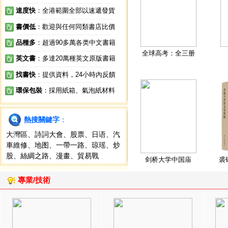
速度快
：全港範圍全部以速遞發貨
書價低
：歡迎與任何同類書店比價
品種多
：超過90多萬各类中文書籍
全球高考：全三册
英文書
：多達20萬種英文原版書籍
找書快
：提供資料，24小時內反饋
環保包裝
：採用紙箱、氣泡紙材料
熱搜關鍵字
：
大灣區
、
詩詞大會
、
股票
、
日语
、
汽
車維修
、
地图
、
一帶一路
、
琼瑶
、
炒
股
、
絲綢之路
、
漫畫
、
貿易戰
剑桥大学中国庙
裘
專業/技術