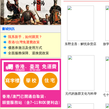
書城快訊
我系新手，如何購買？
香港/台灣免運費政策
东野圭吾：解忧杂货店
放
優惠券激活及使用方式
全面服務保障、退換貨政策
元代的族群文化与科举
七