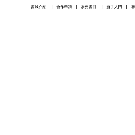
書城介紹
|
合作申請
|
索要書目
|
新手入門
|
聯