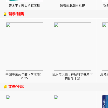
开太平：宋太祖赵匡胤
魏晋南北朝史札记
张
醫學/醫藥
中国中医药年鉴（学术卷）
音乐与大脑：神经科学视角下
思考
2025
的音乐干预
文學/小說