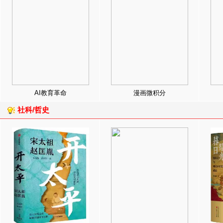
AI教育革命
漫画微积分
社科/哲史