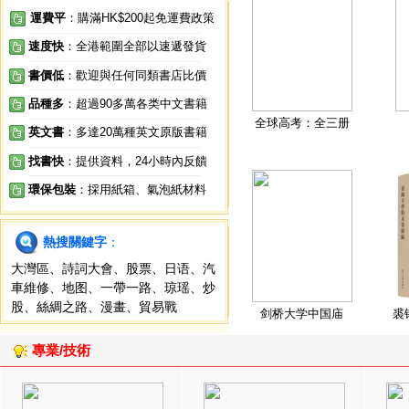
運費平
：購滿HK$200起免運費政策
速度快
：全港範圍全部以速遞發貨
書價低
：歡迎與任何同類書店比價
品種多
：超過90多萬各类中文書籍
全球高考：全三册
英文書
：多達20萬種英文原版書籍
找書快
：提供資料，24小時內反饋
環保包裝
：採用紙箱、氣泡紙材料
熱搜關鍵字
：
大灣區
、
詩詞大會
、
股票
、
日语
、
汽
車維修
、
地图
、
一帶一路
、
琼瑶
、
炒
股
、
絲綢之路
、
漫畫
、
貿易戰
剑桥大学中国庙
裘
專業/技術