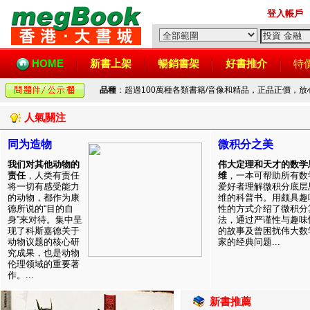
登入帳戶
HOME
新書上架
暢銷書架
好書推介
特
品種
：超過100萬種各類書籍/音像和精品，正品正價，
人氣關注
同为造物
微积分之美
我们对其他动物的
伟大定理和天才的数学
责任
，人类有责任
维
，一本可帮助所有数
将一切有感受能力
爱好者理解微积分底层
的动物，都作为康
维的科普书。用颇具趣
德所说的“目的自
性的方式介绍了微积分
身”来对待。集中呈
法，通过严谨性与趣味
现了科斯嘉德关于
的故事及曾困扰伟大数
动物议题的核心研
家的经典问题...
究成果，也是动物
伦理领域的重要著
作。...
新書推薦