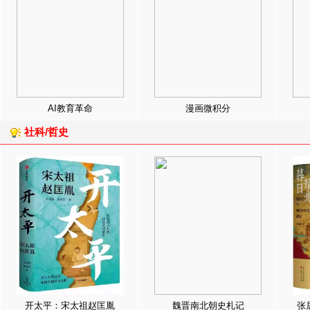
AI教育革命
漫画微积分
社科/哲史
开太平：宋太祖赵匡胤
魏晋南北朝史札记
张