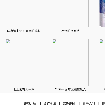
盛唐诡案组：黄泉的嫁衣
不便的便利店
世上要有天一阁
2025中国年度精短散文
書城介紹
|
合作申請
|
索要書目
|
新手入門
|
聯