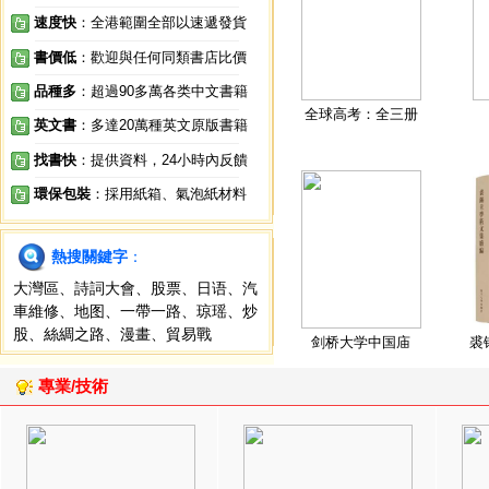
速度快
：全港範圍全部以速遞發貨
書價低
：歡迎與任何同類書店比價
品種多
：超過90多萬各类中文書籍
全球高考：全三册
英文書
：多達20萬種英文原版書籍
找書快
：提供資料，24小時內反饋
環保包裝
：採用紙箱、氣泡紙材料
熱搜關鍵字
：
大灣區
、
詩詞大會
、
股票
、
日语
、
汽
車維修
、
地图
、
一帶一路
、
琼瑶
、
炒
股
、
絲綢之路
、
漫畫
、
貿易戰
剑桥大学中国庙
裘
專業/技術