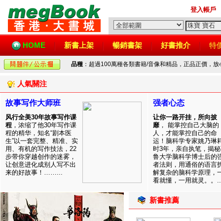
登入帳戶
HOME
新書上架
暢銷書架
好書推介
特
品種
：超過100萬種各類書籍/音像和精品，正品正價，
人氣關注
故事写作大师班
强者心态
风行全美30年故事写作课
让你一路开挂，所向披
程
，浓缩了他30年写作课
靡
， 能掌控自己大脑的
程的精华，知名“剧本医
人，才能掌控自己的命
生”以一套完整、精准、实
运！脑科学专家姚乃琳
用、有机的写作技法，22
时3年，亲自执笔，揭秘
步带你穿越创作的迷雾，
鲁大学脑科学博士后的
让创意进化成别人写不出
者法则，用通俗的语言
来的好故事！……...
解复杂的脑科学原理，
看就懂，一用就灵。。..
新書推薦