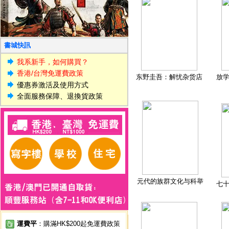
書城快訊
我系新手，如何購買？
香港/台灣免運費政策
东野圭吾：解忧杂货店
放
優惠券激活及使用方式
全面服務保障、退換貨政策
元代的族群文化与科举
七
運費平
：購滿HK$200起免運費政策