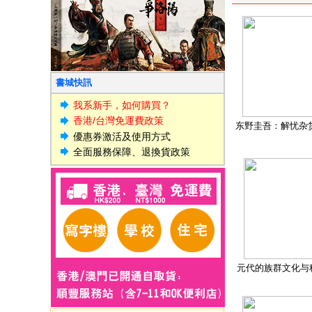
書城快訊
我系新手，如何購買？
香港/台灣免運費政策
东野圭吾：解忧杂
優惠券激活及使用方式
全面服務保障、退換貨政策
元代的族群文化与