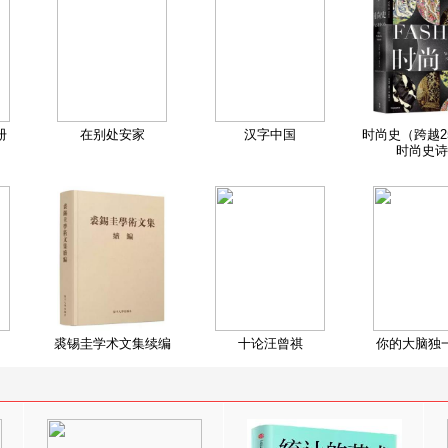
册
在别处安家
汉字中国
时尚史（跨越2
时尚史诗
裘锡圭学术文集续编
十论汪曾祺
你的大脑独