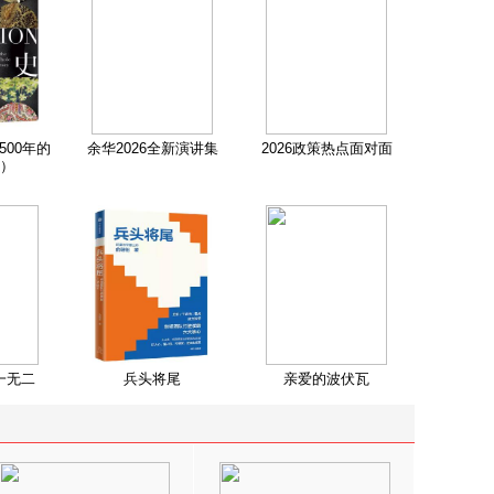
500年的
余华2026全新演讲集
2026政策热点面对面
）
一无二
兵头将尾
亲爱的波伏瓦