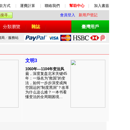
款方式
|
運費計算
|
聯絡我們
|
幫助中心
|
加入書簽
會員登入
新用戶登記
分類瀏覽
雜誌
臺灣用戶
郵局
／
服務站
文明3
1060年—1104年变法风
云
，深度复盘北宋关键45
年：一场名为“救国”的变
法，如何一步步演变成掏
空国运的“制度黑洞”？改革
为什么这么难？一本书看
懂变法的全周期困境...