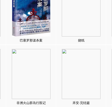
巴塞罗那谋杀案
烧纸
非洲火山群岛行医记
禾安·完结篇