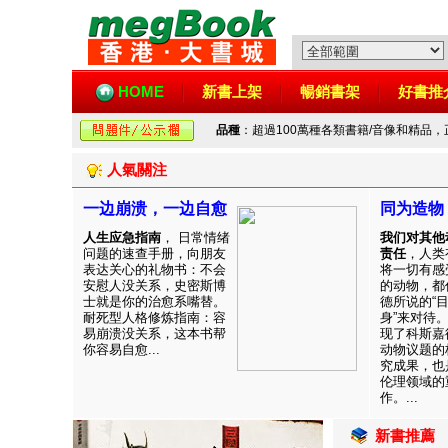
HOME
新書上架
暢銷書架
好書推
品種
：超過100萬種各類書籍/音像和精品
人氣關注
一边崩溃，一边自愈
同为造物
人生应急指南
， 日常情绪
我们对其他
问题的速查手册，向朋友
责任
，人类
表达关心的礼物书：不会
将一切有感
安慰人没关系，史密斯博
的动物，都
士就是你的治愈系嘴替。
德所说的“
耐死型人格修炼指南：容
身”来对待
易崩溃没关系，这本书帮
现了科斯嘉
你容易自愈...
动物议题的
究成果，也
伦理领域的
作。...
新書推薦