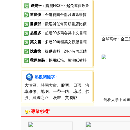
運費平
：購滿HK$200起免運費政策
速度快
：全港範圍全部以速遞發貨
書價低
：歡迎與任何同類書店比價
品種多
：超過90多萬各类中文書籍
全球高考：全三
英文書
：多達20萬種英文原版書籍
找書快
：提供資料，24小時內反饋
環保包裝
：採用紙箱、氣泡紙材料
熱搜關鍵字
：
大灣區
、
詩詞大會
、
股票
、
日语
、
汽
車維修
、
地图
、
一帶一路
、
琼瑶
、
炒
股
、
絲綢之路
、
漫畫
、
貿易戰
剑桥大学中国庙
專業/技術