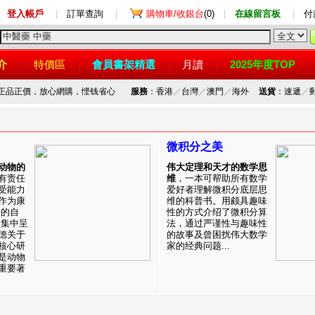
登入帳戶
|
訂單查詢
|
購物車/收銀台
(0)
|
在線留言板
|
付
介
特價區
會員書架精選
月讀
2025年度TOP
，正品正價，放心網購，悭钱省心
服務
：香港
／
台灣
／
澳門
／
海外
送貨
：速遞
／
微积分之美
动物的
伟大定理和天才的数学思
有责任
维
，一本可帮助所有数学
受能力
爱好者理解微积分底层思
作为康
维的科普书。用颇具趣味
目的自
性的方式介绍了微积分算
。集中呈
法，通过严谨性与趣味性
德关于
的故事及曾困扰伟大数学
核心研
家的经典问题...
是动物
重要著