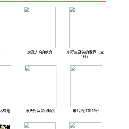
嫌疑人X的献身
东野圭吾笑的世界（全
4册）
此有趣
家族财富管理顾问
最后的江湖戏班