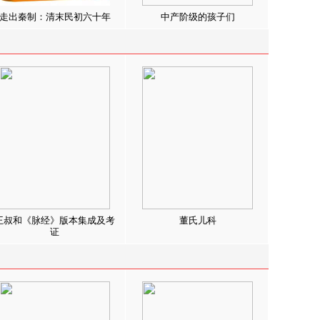
走出秦制：清末民初六十年
中产阶级的孩子们
王叔和《脉经》版本集成及考
董氏儿科
证