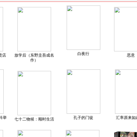
白夜行
货店
放学后（东野圭吾成名
恶意
作）
科举
孔子的门徒
汇率原来如
七十二物候：顺时生活