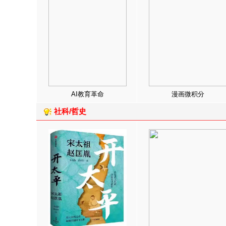
AI教育革命
漫画微积分
社科/哲史