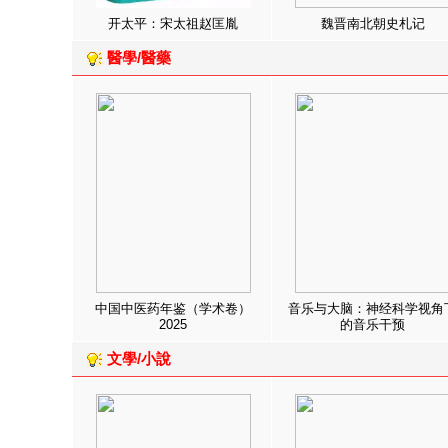
开太平：宋太祖赵匡胤
魏晋南北朝史札记
醫學/醫藥
中国中医药年鉴（学术卷）
音乐与大脑：神经科学视角
2025
的音乐干预
文學/小說