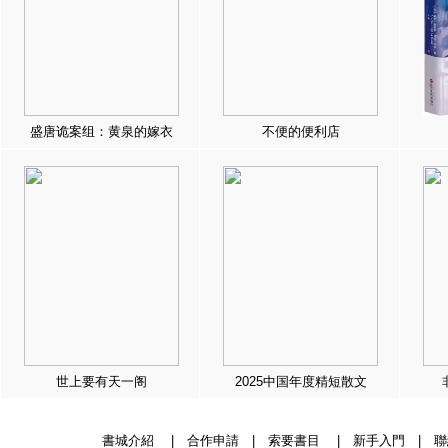
盛唐诡案组：黄泉的嫁衣
不便的便利店
世上要有天一阁
2025中国年度精短散文
書城介紹
|
合作申請
|
索要書目
|
新手入門
|
聯