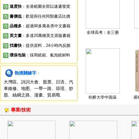
速度快
：全港範圍全部以速遞發貨
書價低
：歡迎與任何同類書店比價
品種多
：超過90多萬各类中文書籍
全球高考：全三册
英文書
：多達20萬種英文原版書籍
找書快
：提供資料，24小時內反饋
環保包裝
：採用紙箱、氣泡紙材料
熱搜關鍵字
：
大灣區
、
詩詞大會
、
股票
、
日语
、
汽
車維修
、
地图
、
一帶一路
、
琼瑶
、
炒
股
、
絲綢之路
、
漫畫
、
貿易戰
剑桥大学中国庙
裘
專業/技術