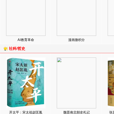
AI教育革命
漫画微积分
社科/哲史
开太平：宋太祖赵匡胤
魏晋南北朝史札记
张