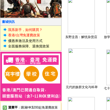
書城快訊
我系新手，如何購買？
香港/台灣免運費政策
东野圭吾：解忧杂货店
放
優惠券激活及使用方式
全面服務保障、退換貨政策
元代的族群文化与科举
七
運費平
：購滿HK$200起免運費政策