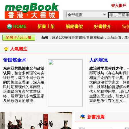
登入帳戶
HOME
新書上架
暢銷書架
好書推介
特
品種
：超過100萬種各類書籍/音像和精品，正品正價，
人氣關注
帝国炼金术
人的境况
东南亚的民族主义与政治
政治哲学里程碑之作
，
认同
，整合多种理论与实
部可以与《存在与时间
证研究，建立不同于欧洲
相提并论的哲学经典。
的民族主义理论，深入殖
大的政治哲学家之一阿
民时期至现代的东南亚，
特，以犀利的哲思解构
追溯错综复杂的族群脉
代人的精神困境、现代
络，展示现代东南亚国家
生活的无力感，引发人
及民族边界的形成...
重新思考生存的意义...
新書推薦