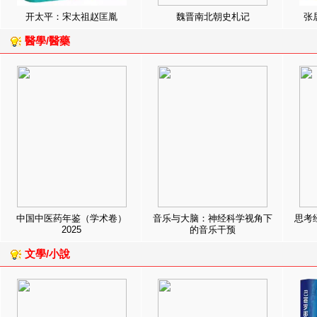
开太平：宋太祖赵匡胤
魏晋南北朝史札记
张
醫學/醫藥
中国中医药年鉴（学术卷）
音乐与大脑：神经科学视角下
思考
2025
的音乐干预
文學/小說