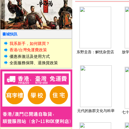
書城快訊
我系新手，如何購買？
香港/台灣免運費政策
东野圭吾：解忧杂货店
放
優惠券激活及使用方式
全面服務保障、退換貨政策
元代的族群文化与科举
七