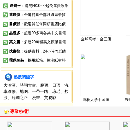
運費平
：購滿HK$200起免運費政策
速度快
：全港範圍全部以速遞發貨
書價低
：歡迎與任何同類書店比價
品種多
：超過90多萬各类中文書籍
全球高考：全三册
英文書
：多達20萬種英文原版書籍
找書快
：提供資料，24小時內反饋
環保包裝
：採用紙箱、氣泡紙材料
熱搜關鍵字
：
大灣區
、
詩詞大會
、
股票
、
日语
、
汽
車維修
、
地图
、
一帶一路
、
琼瑶
、
炒
股
、
絲綢之路
、
漫畫
、
貿易戰
剑桥大学中国庙
裘
專業/技術