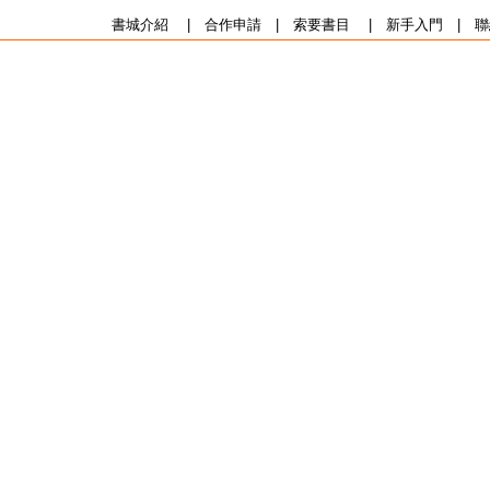
書城介紹
|
合作申請
|
索要書目
|
新手入門
|
聯