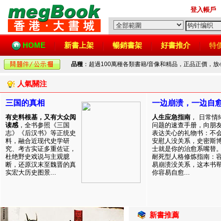
登入帳戶
HOME
新書上架
暢銷書架
好書推介
特
品種
：超過100萬種各類書籍/音像和精品，正品正價，
人氣關注
三国的真相
一边崩溃，一边自
有史料根基，又有大众阅
人生应急指南
， 日常情
读感
，全书参照《三国
问题的速查手册，向朋
志》《后汉书》等正统史
表达关心的礼物书：不
料，融合近现代史学研
安慰人没关系，史密斯
究、考古实证多重佐证，
士就是你的治愈系嘴替
杜绝野史戏说与主观臆
耐死型人格修炼指南：
断，还原汉末至魏晋的真
易崩溃没关系，这本书
实宏大历史图景...
你容易自愈...
新書推薦