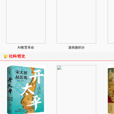
AI教育革命
漫画微积分
社科/哲史