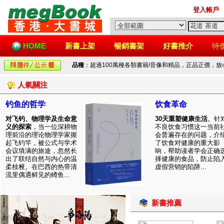
登入帳戶
HOME
新書上架
暢銷書架
好書推介
特
品種
：超過100萬種各類書籍/音像和精品，正品正價，
人氣關注
钓鱼的哲学
饮食革命
对飞钓、物理学及生命意
30天重塑健康生活
。针
义的探索
，当一位深耕物
不良饮食习惯这一当前
理前沿的理论物理学家握
会普遍存在的问题，介
起飞钓竿，被公式与学术
了饮食对健康的重大影
会议填满的旅途，忽然长
响，帮助读者学会正确
出了联结自然与内心的温
择健康的食品，防止陷
柔枝桠。在巴西的热带清
虚假营销的陷阱...
流里偶遇鲜见的鳟鱼...
新書推薦