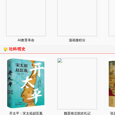
AI教育革命
漫画微积分
社科/哲史
开太平：宋太祖赵匡胤
魏晋南北朝史札记
张