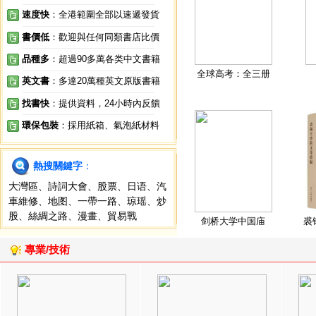
速度快
：全港範圍全部以速遞發貨
書價低
：歡迎與任何同類書店比價
品種多
：超過90多萬各类中文書籍
全球高考：全三册
英文書
：多達20萬種英文原版書籍
找書快
：提供資料，24小時內反饋
環保包裝
：採用紙箱、氣泡紙材料
熱搜關鍵字
：
大灣區
、
詩詞大會
、
股票
、
日语
、
汽
車維修
、
地图
、
一帶一路
、
琼瑶
、
炒
股
、
絲綢之路
、
漫畫
、
貿易戰
剑桥大学中国庙
裘
專業/技術