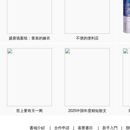
盛唐诡案组：黄泉的嫁衣
不便的便利店
世上要有天一阁
2025中国年度精短散文
書城介紹
|
合作申請
|
索要書目
|
新手入門
|
聯