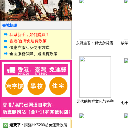
書城快訊
我系新手，如何購買？
香港/台灣免運費政策
东野圭吾：解忧杂货店
放
優惠券激活及使用方式
全面服務保障、退換貨政策
元代的族群文化与科举
七
運費平
：購滿HK$200起免運費政策