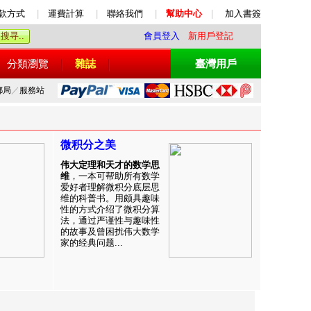
款方式
|
運費計算
|
聯絡我們
|
幫助中心
|
加入書簽
會員登入
新用戶登記
分類瀏覽
雜誌
臺灣用戶
郵局
／
服務站
微积分之美
伟大定理和天才的数学思
维
，一本可帮助所有数学
爱好者理解微积分底层思
维的科普书。用颇具趣味
性的方式介绍了微积分算
法，通过严谨性与趣味性
的故事及曾困扰伟大数学
家的经典问题...