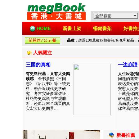
HOME
新書上架
暢銷書架
好書推
品種
：超過100萬種各類書籍/音像和精品
人氣關注
三国的真相
一边崩溃
有史料根基，又有大众阅
人生应急指
读感
，全书参照《三国
问题的速查
志》《后汉书》等正统史
表达关心的
料，融合近现代史学研
安慰人没关
究、考古实证多重佐证，
士就是你的
杜绝野史戏说与主观臆
耐死型人格
断，还原汉末至魏晋的真
易崩溃没关
实宏大历史图景...
你容易自愈..
新書推薦