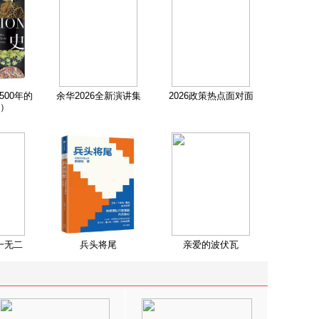
500年的
余华2026全新演讲集
2026政策热点面对面
）
一无二
兵头将尾
亲爱的波伏瓦