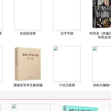
册
在别处安家
汉字中国
时尚史（跨越2
时尚史诗
裘锡圭学术文集续编
十论汪曾祺
你的大脑独