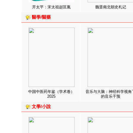
开太平：宋太祖赵匡胤
魏晋南北朝史札记
醫學/醫藥
中国中医药年鉴（学术卷）
音乐与大脑：神经科学视角
2025
的音乐干预
文學/小說