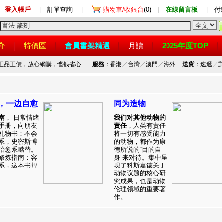
登入帳戶
|
訂單查詢
|
購物車/收銀台
(0)
|
在線留言板
|
付
介
特價區
會員書架精選
月讀
2025年度TOP
，正品正價，放心網購，悭钱省心
服務
：香港
／
台灣
／
澳門
／
海外
送貨
：速遞
／
，一边自愈
同为造物
南
， 日常情绪
我们对其他动物的
手册，向朋友
责任
，人类有责任
礼物书：不会
将一切有感受能力
系，史密斯博
的动物，都作为康
治愈系嘴替。
德所说的“目的自
修炼指南：容
身”来对待。集中呈
系，这本书帮
现了科斯嘉德关于
.
动物议题的核心研
究成果，也是动物
伦理领域的重要著
作。...