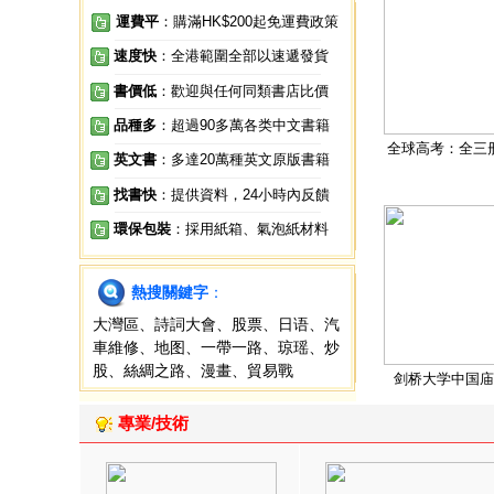
運費平
：購滿HK$200起免運費政策
速度快
：全港範圍全部以速遞發貨
書價低
：歡迎與任何同類書店比價
品種多
：超過90多萬各类中文書籍
全球高考：全三
英文書
：多達20萬種英文原版書籍
找書快
：提供資料，24小時內反饋
環保包裝
：採用紙箱、氣泡紙材料
熱搜關鍵字
：
大灣區
、
詩詞大會
、
股票
、
日语
、
汽
車維修
、
地图
、
一帶一路
、
琼瑶
、
炒
股
、
絲綢之路
、
漫畫
、
貿易戰
剑桥大学中国庙
專業/技術