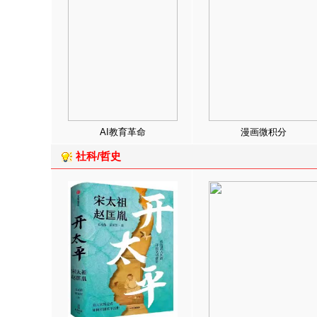
AI教育革命
漫画微积分
社科/哲史