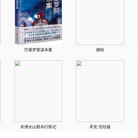
巴塞罗那谋杀案
烧纸
非洲火山群岛行医记
禾安·完结篇