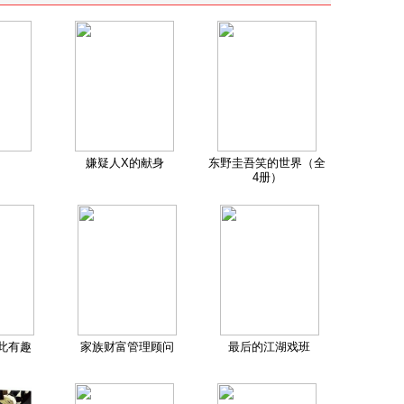
嫌疑人X的献身
东野圭吾笑的世界（全
4册）
此有趣
家族财富管理顾问
最后的江湖戏班