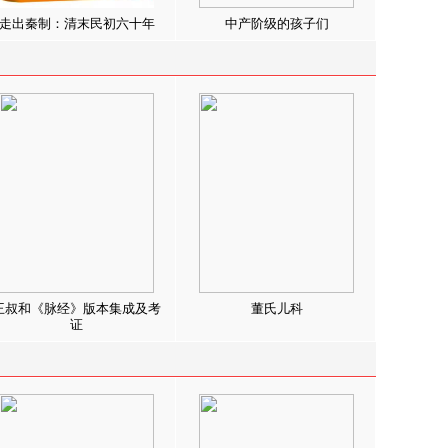
走出秦制：清末民初六十年
中产阶级的孩子们
王叔和《脉经》版本集成及考
董氏儿科
证