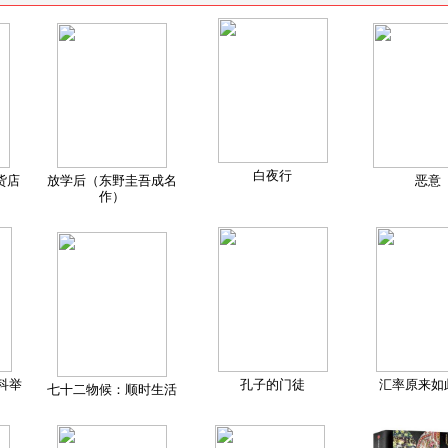
白夜行
货店
放学后（东野圭吾成名
恶意
作）
科举
孔子的门徒
汇率原来如
七十二物候：顺时生活