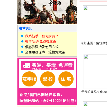
書城快訊
我系新手，如何購買？
香港/台灣免運費政策
东野圭吾：解忧杂
優惠券激活及使用方式
全面服務保障、退換貨政策
元代的族群文化与