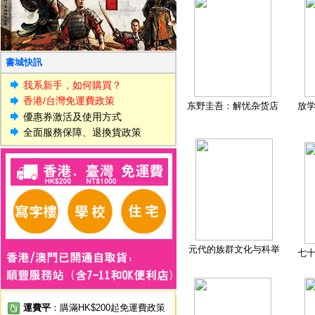
書城快訊
我系新手，如何購買？
香港/台灣免運費政策
东野圭吾：解忧杂货店
放
優惠券激活及使用方式
全面服務保障、退換貨政策
元代的族群文化与科举
七
運費平
：購滿HK$200起免運費政策