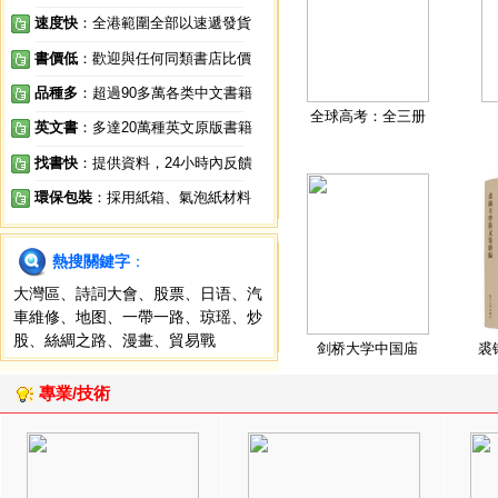
速度快
：全港範圍全部以速遞發貨
書價低
：歡迎與任何同類書店比價
品種多
：超過90多萬各类中文書籍
全球高考：全三册
英文書
：多達20萬種英文原版書籍
找書快
：提供資料，24小時內反饋
環保包裝
：採用紙箱、氣泡紙材料
熱搜關鍵字
：
大灣區
、
詩詞大會
、
股票
、
日语
、
汽
車維修
、
地图
、
一帶一路
、
琼瑶
、
炒
股
、
絲綢之路
、
漫畫
、
貿易戰
剑桥大学中国庙
裘
專業/技術