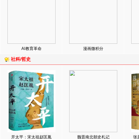
AI教育革命
漫画微积分
社科/哲史
开太平：宋太祖赵匡胤
魏晋南北朝史札记
张