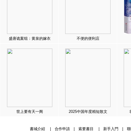
盛唐诡案组：黄泉的嫁衣
不便的便利店
世上要有天一阁
2025中国年度精短散文
書城介紹
|
合作申請
|
索要書目
|
新手入門
|
聯