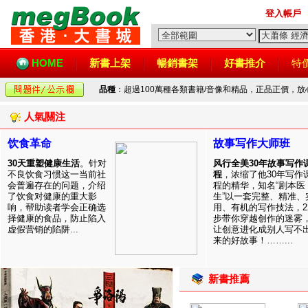
登入帳戶
HOME
新書上架
暢銷書架
好書推介
特
品種
：超過100萬種各類書籍/音像和精品，正品正價，
人氣關注
饮食革命
故事写作大师班
30天重塑健康生活
。针对
风行全美30年故事写作
不良饮食习惯这一当前社
程
，浓缩了他30年写作
会普遍存在的问题，介绍
程的精华，知名“剧本医
了饮食对健康的重大影
生”以一套完整、精准、
响，帮助读者学会正确选
用、有机的写作技法，2
择健康的食品，防止陷入
步带你穿越创作的迷雾
虚假营销的陷阱...
让创意进化成别人写不
来的好故事！……...
新書推薦