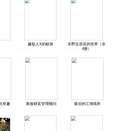
嫌疑人X的献身
东野圭吾笑的世界（全
4册）
此有趣
家族财富管理顾问
最后的江湖戏班