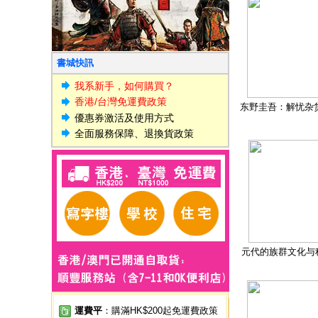
書城快訊
我系新手，如何購買？
香港/台灣免運費政策
东野圭吾：解忧杂
優惠券激活及使用方式
全面服務保障、退換貨政策
元代的族群文化与
運費平
：購滿HK$200起免運費政策