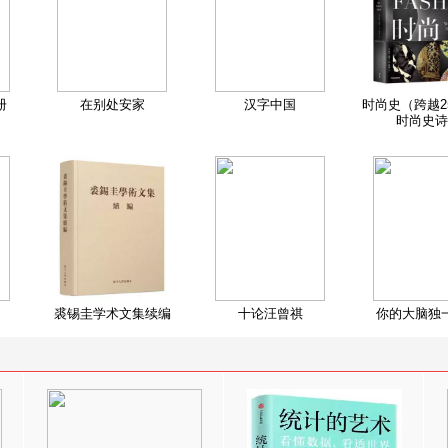
册
在别处安家
汉字中国
时尚史（跨越2
时尚史诗
裘锡圭学术文集续编
十论汪曾祺
你的大脑独