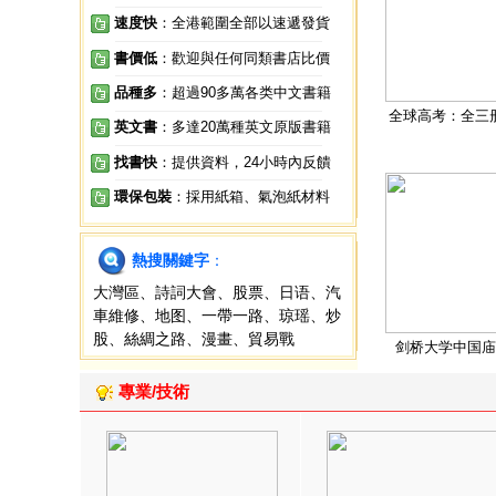
速度快
：全港範圍全部以速遞發貨
書價低
：歡迎與任何同類書店比價
品種多
：超過90多萬各类中文書籍
全球高考：全三
英文書
：多達20萬種英文原版書籍
找書快
：提供資料，24小時內反饋
環保包裝
：採用紙箱、氣泡紙材料
熱搜關鍵字
：
大灣區
、
詩詞大會
、
股票
、
日语
、
汽
車維修
、
地图
、
一帶一路
、
琼瑶
、
炒
股
、
絲綢之路
、
漫畫
、
貿易戰
剑桥大学中国庙
專業/技術