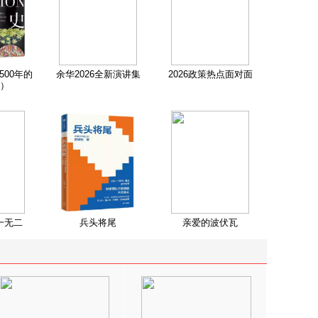
500年的
余华2026全新演讲集
2026政策热点面对面
）
一无二
兵头将尾
亲爱的波伏瓦