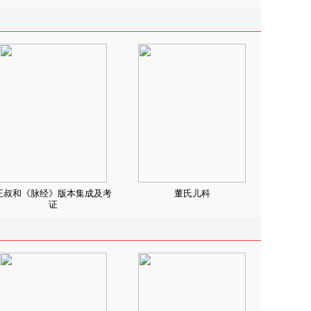
王叔和《脉经》版本集成及考
董氏儿科
证