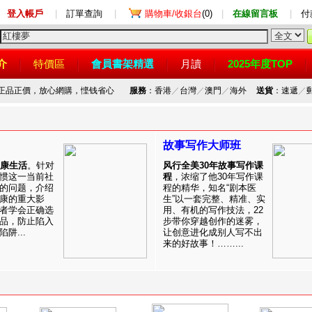
登入帳戶
|
訂單查詢
|
購物車/收銀台
(0)
|
在線留言板
|
付
介
特價區
會員書架精選
月讀
2025年度TOP
，正品正價，放心網購，悭钱省心
服務
：香港
／
台灣
／
澳門
／
海外
送貨
：速遞
／
故事写作大师班
健康生活
。针对
风行全美30年故事写作课
惯这一当前社
程
，浓缩了他30年写作课
的问题，介绍
程的精华，知名“剧本医
康的重大影
生”以一套完整、精准、实
者学会正确选
用、有机的写作技法，22
品，防止陷入
步带你穿越创作的迷雾，
阱...
让创意进化成别人写不出
来的好故事！……...