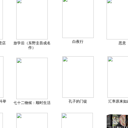
白夜行
货店
放学后（东野圭吾成名
恶意
作）
科举
孔子的门徒
汇率原来如
七十二物候：顺时生活