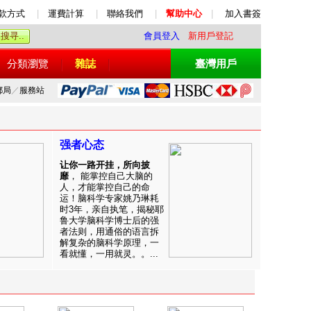
款方式
|
運費計算
|
聯絡我們
|
幫助中心
|
加入書簽
會員登入
新用戶登記
分類瀏覽
雜誌
臺灣用戶
郵局
／
服務站
强者心态
让你一路开挂，所向披
靡
， 能掌控自己大脑的
人，才能掌控自己的命
运！脑科学专家姚乃琳耗
时3年，亲自执笔，揭秘耶
鲁大学脑科学博士后的强
者法则，用通俗的语言拆
解复杂的脑科学原理，一
看就懂，一用就灵。。...