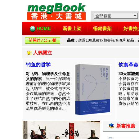
HOME
新書上架
暢銷書架
好書推
品種
：超過100萬種各類書籍/音像和精品
人氣關注
钓鱼的哲学
饮食革命
对飞钓、物理学及生命意
30天重塑
义的探索
，当一位深耕物
不良饮食习
理前沿的理论物理学家握
会普遍存在
起飞钓竿，被公式与学术
了饮食对健
会议填满的旅途，忽然长
响，帮助读
出了联结自然与内心的温
择健康的食
柔枝桠。在巴西的热带清
虚假营销的陷
流里偶遇鲜见的鳟鱼...
新書推薦