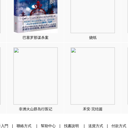
巴塞罗那谋杀案
烧纸
非洲火山群岛行医记
禾安·完结篇
手入門
|
聯絡方式
|
幫助中心
|
找書說明
|
送貨方式
|
付款方式