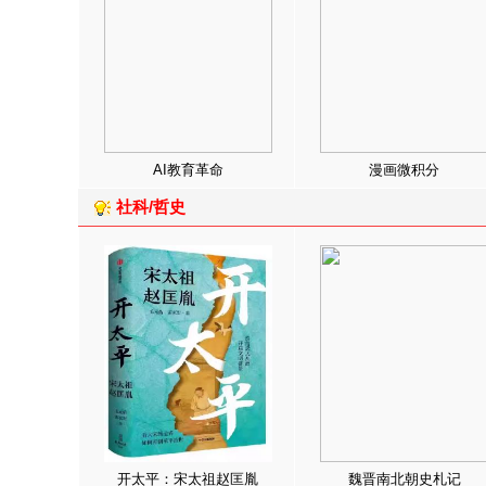
AI教育革命
漫画微积分
社科/哲史
开太平：宋太祖赵匡胤
魏晋南北朝史札记