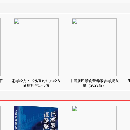
下
思考经方：《伤寒论》六经方
中国居民膳食营养素参考摄入
证病机辨治心悟
量（2023版）