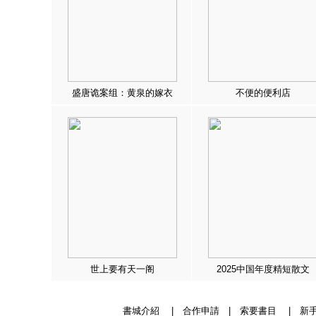
盛唐诡案组：黄泉的嫁衣
不便的便利店
世上要有天一阁
2025中国年度精短散文
書城介紹
|
合作申請
|
索要書目
|
新