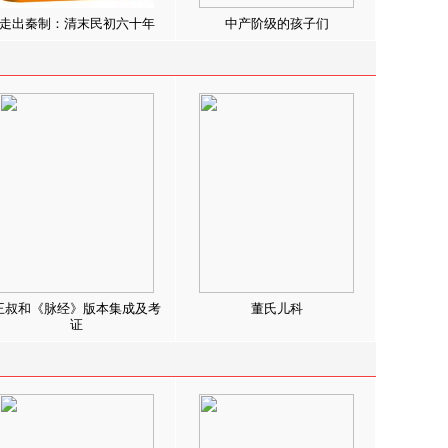
走出秦制：清末民初六十年
中产阶级的孩子们
王叔和《脉经》版本集成及考
董氏儿科
证