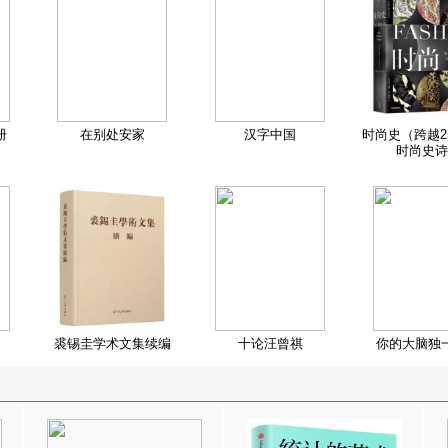
册
在别处安家
汉字中国
时尚史（跨越2
时尚史诗
裘锡圭学术文集续编
十论汪曾祺
你的大脑独