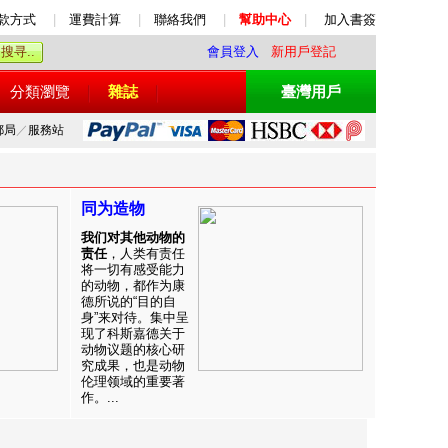
款方式
|
運費計算
|
聯絡我們
|
幫助中心
|
加入書簽
會員登入
新用戶登記
分類瀏覽
雜誌
臺灣用戶
郵局
／
服務站
同为造物
我们对其他动物的
责任
，人类有责任
将一切有感受能力
的动物，都作为康
德所说的“目的自
身”来对待。集中呈
现了科斯嘉德关于
动物议题的核心研
究成果，也是动物
伦理领域的重要著
作。...