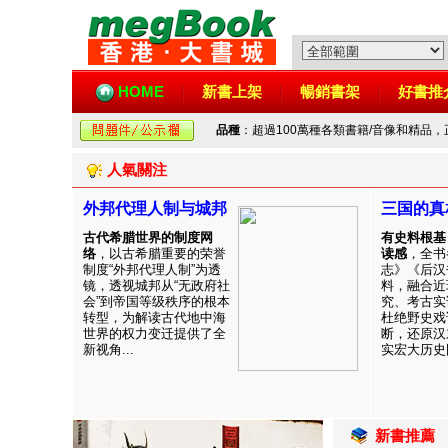
HOME
新書上架
暢銷書架
好書推
品種
：超過100萬種各類書籍/音像和精品
人氣關注
外邦代理人制与城邦
三国的真
古代希腊世界的制度网
有史料根基
络
，以古希腊重要的荣誉
读感
，全书
制度“外邦代理人制”为透
志》《后汉
镜，透视城邦从“无政府社
料，融合近
会”到帝国等级秩序的根本
究、考古实
转型，为解读古代地中海
杜绝野史戏
世界的权力变迁提供了全
断，还原汉
新视角...
实宏大历史图
新書推薦