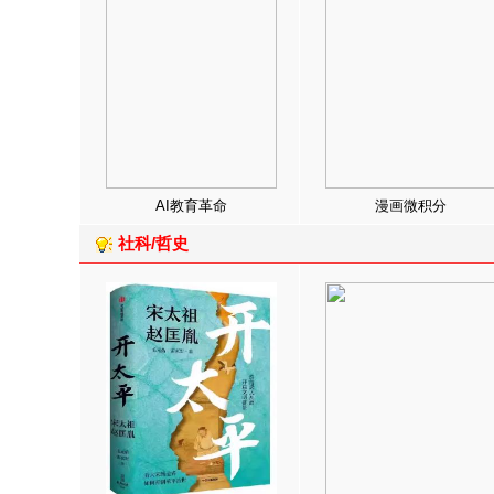
AI教育革命
漫画微积分
社科/哲史