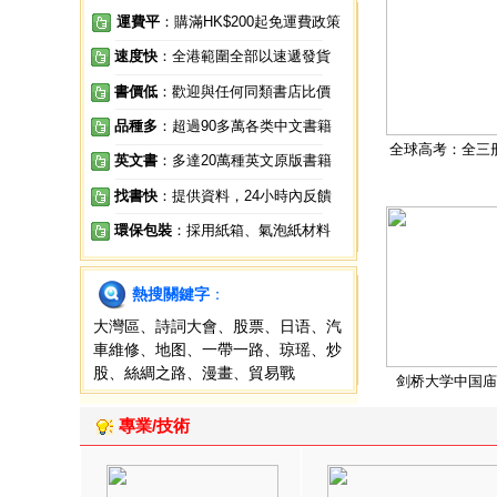
運費平
：購滿HK$200起免運費政策
速度快
：全港範圍全部以速遞發貨
書價低
：歡迎與任何同類書店比價
品種多
：超過90多萬各类中文書籍
全球高考：全三
英文書
：多達20萬種英文原版書籍
找書快
：提供資料，24小時內反饋
環保包裝
：採用紙箱、氣泡紙材料
熱搜關鍵字
：
大灣區
、
詩詞大會
、
股票
、
日语
、
汽
車維修
、
地图
、
一帶一路
、
琼瑶
、
炒
股
、
絲綢之路
、
漫畫
、
貿易戰
剑桥大学中国庙
專業/技術