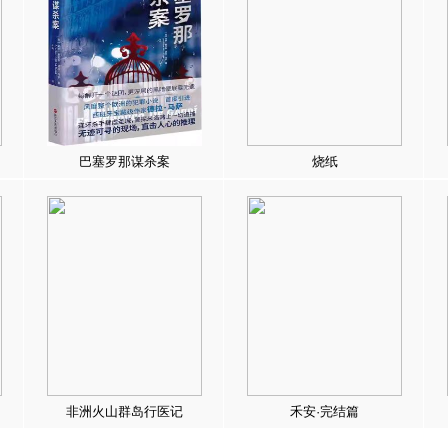
巴塞罗那谋杀案
烧纸
非洲火山群岛行医记
禾安·完结篇