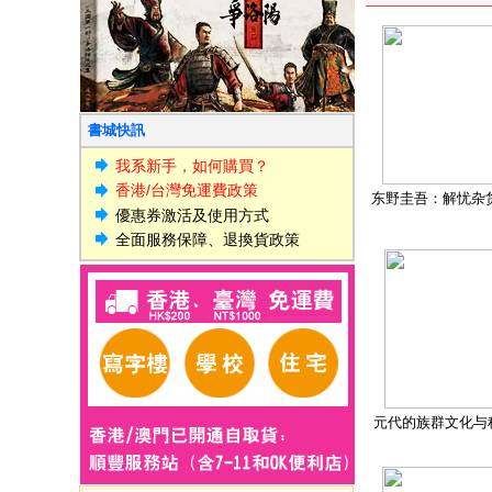
書城快訊
我系新手，如何購買？
香港/台灣免運費政策
东野圭吾：解忧杂
優惠券激活及使用方式
全面服務保障、退換貨政策
元代的族群文化与