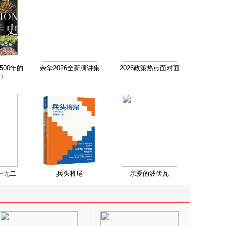
500年的
余华2026全新演讲集
2026政策热点面对面
）
一无二
兵头将尾
亲爱的波伏瓦