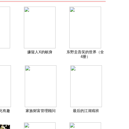
嫌疑人X的献身
东野圭吾笑的世界（全
4册）
此有趣
家族财富管理顾问
最后的江湖戏班