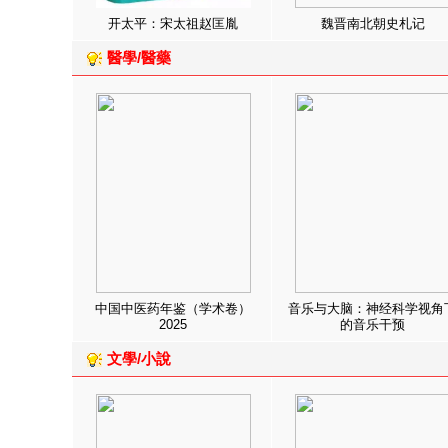
开太平：宋太祖赵匡胤
魏晋南北朝史札记
醫學/醫藥
中国中医药年鉴（学术卷）
音乐与大脑：神经科学视角
2025
的音乐干预
文學/小說