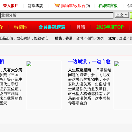
登入帳戶
|
訂單查詢
|
購物車/收銀台
(0)
|
在線留言板
|
付
介
特價區
會員書架精選
月讀
2025年度TOP
，正品正價，放心網購，悭钱省心
服務
：香港
／
台灣
／
澳門
／
海外
送貨
：速遞
／
相
一边崩溃，一边自愈
，又有大众阅
人生应急指南
， 日常情绪
参照《三国
问题的速查手册，向朋友
书》等正统史
表达关心的礼物书：不会
现代史学研
安慰人没关系，史密斯博
证多重佐证，
士就是你的治愈系嘴替。
说与主观臆
耐死型人格修炼指南：容
末至魏晋的真
易崩溃没关系，这本书帮
景...
你容易自愈...