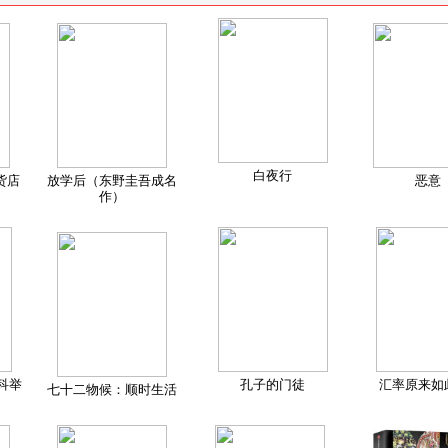
白夜行
货店
放学后（东野圭吾成名
恶意
作）
科举
孔子的门徒
汇率原来如
七十二物候：顺时生活