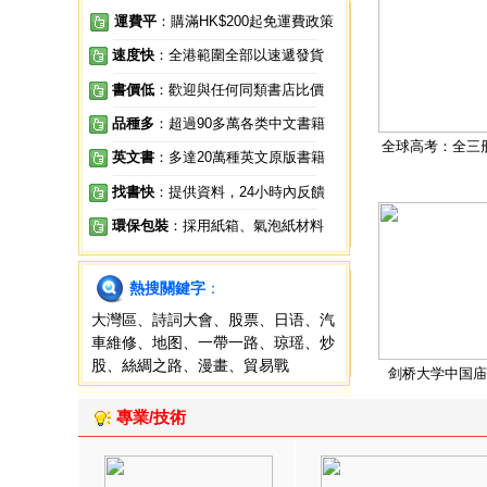
運費平
：購滿HK$200起免運費政策
速度快
：全港範圍全部以速遞發貨
書價低
：歡迎與任何同類書店比價
品種多
：超過90多萬各类中文書籍
全球高考：全三
英文書
：多達20萬種英文原版書籍
找書快
：提供資料，24小時內反饋
環保包裝
：採用紙箱、氣泡紙材料
熱搜關鍵字
：
大灣區
、
詩詞大會
、
股票
、
日语
、
汽
車維修
、
地图
、
一帶一路
、
琼瑶
、
炒
股
、
絲綢之路
、
漫畫
、
貿易戰
剑桥大学中国庙
專業/技術