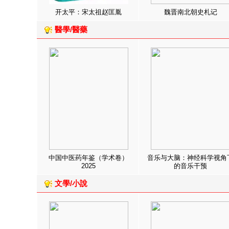
开太平：宋太祖赵匡胤
魏晋南北朝史札记
醫學/醫藥
中国中医药年鉴（学术卷）
音乐与大脑：神经科学视角
2025
的音乐干预
文學/小說