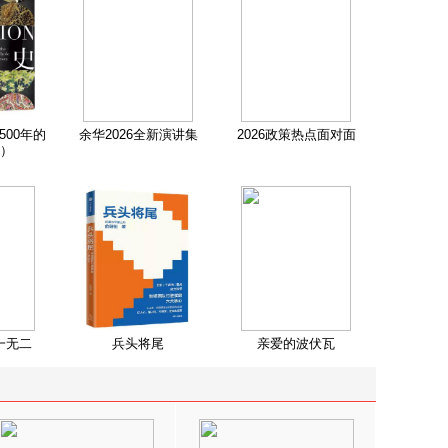
500年的
余华2026全新演讲集
2026政策热点面对面
）
一无二
兵头将尾
亲爱的波伏瓦