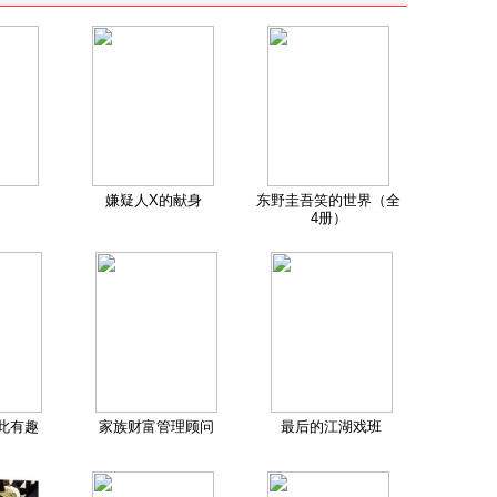
嫌疑人X的献身
东野圭吾笑的世界（全
4册）
此有趣
家族财富管理顾问
最后的江湖戏班