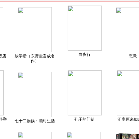
白夜行
货店
放学后（东野圭吾成名
恶意
作）
科举
孔子的门徒
汇率原来如
七十二物候：顺时生活