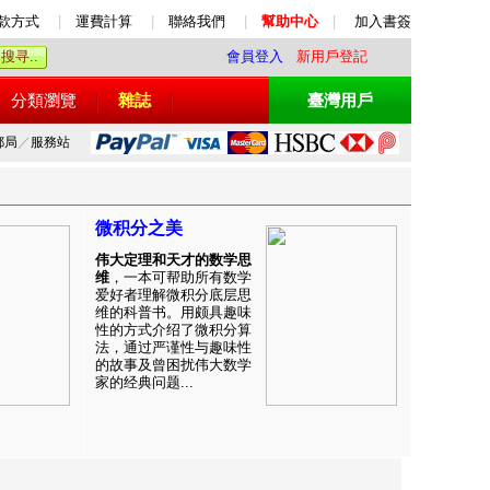
款方式
|
運費計算
|
聯絡我們
|
幫助中心
|
加入書簽
會員登入
新用戶登記
分類瀏覽
雜誌
臺灣用戶
郵局
／
服務站
微积分之美
伟大定理和天才的数学思
维
，一本可帮助所有数学
爱好者理解微积分底层思
维的科普书。用颇具趣味
性的方式介绍了微积分算
法，通过严谨性与趣味性
的故事及曾困扰伟大数学
家的经典问题...