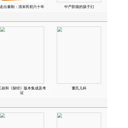
走出秦制：清末民初六十年
中产阶级的孩子们
王叔和《脉经》版本集成及考
董氏儿科
证