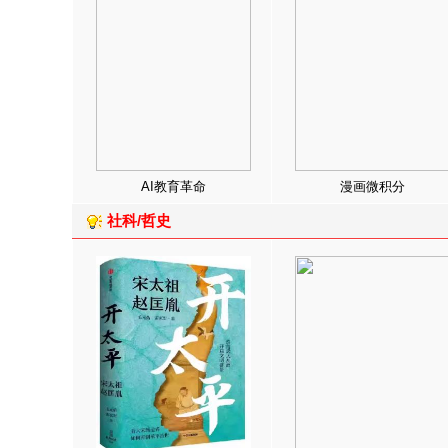
AI教育革命
漫画微积分
社科/哲史