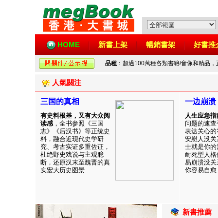
HOME
新書上架
暢銷書架
好書推
品種
：超過100萬種各類書籍/音像和精品
人氣關注
三国的真相
一边崩溃
有史料根基，又有大众阅
人生应急指
读感
，全书参照《三国
问题的速查
志》《后汉书》等正统史
表达关心的
料，融合近现代史学研
安慰人没关
究、考古实证多重佐证，
士就是你的
杜绝野史戏说与主观臆
耐死型人格
断，还原汉末至魏晋的真
易崩溃没关
实宏大历史图景...
你容易自愈..
新書推薦