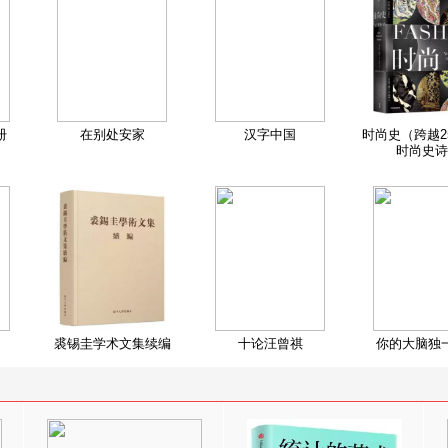
册
在别处安家
汉字中国
时尚史（跨越2
时尚史诗
裘锡圭学术文集续编
十论汪曾祺
你的大脑独