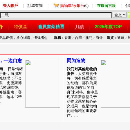
登入帳戶
|
訂單查詢
|
購物車/收銀台
(0)
|
在線留言板
|
付
介
特價區
會員書架精選
月讀
2025年度TOP
，正品正價，放心網購，悭钱省心
服務
：香港
／
台灣
／
澳門
／
海外
送貨
：速遞
／
，一边自愈
同为造物
南
， 日常情绪
我们对其他动物的
手册，向朋友
责任
，人类有责任
礼物书：不会
将一切有感受能力
系，史密斯博
的动物，都作为康
治愈系嘴替。
德所说的“目的自
修炼指南：容
身”来对待。集中呈
系，这本书帮
现了科斯嘉德关于
.
动物议题的核心研
究成果，也是动物
伦理领域的重要著
作。...