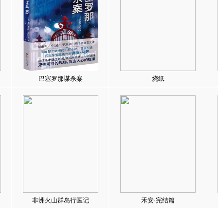
巴塞罗那谋杀案
烧纸
非洲火山群岛行医记
禾安·完结篇