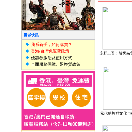
書城快訊
我系新手，如何購買？
香港/台灣免運費政策
东野圭吾：解忧杂
優惠券激活及使用方式
全面服務保障、退換貨政策
元代的族群文化与