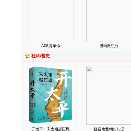
AI教育革命
漫画微积分
社科/哲史
开太平：宋太祖赵匡胤
魏晋南北朝史札记