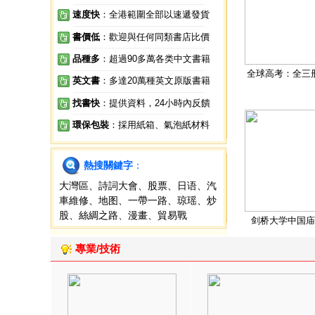
速度快
：全港範圍全部以速遞發貨
書價低
：歡迎與任何同類書店比價
品種多
：超過90多萬各类中文書籍
全球高考：全三
英文書
：多達20萬種英文原版書籍
找書快
：提供資料，24小時內反饋
環保包裝
：採用紙箱、氣泡紙材料
熱搜關鍵字
：
大灣區
、
詩詞大會
、
股票
、
日语
、
汽
車維修
、
地图
、
一帶一路
、
琼瑶
、
炒
股
、
絲綢之路
、
漫畫
、
貿易戰
剑桥大学中国庙
專業/技術