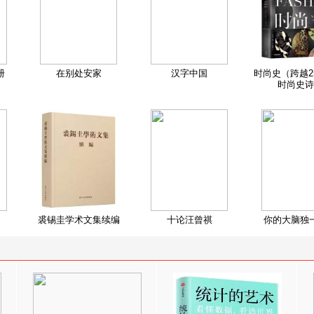
册
在别处安家
汉字中国
时尚史（跨越2
时尚史诗
裘锡圭学术文集续编
十论汪曾祺
你的大脑独