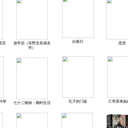
白夜行
货店
放学后（东野圭吾成名
恶意
作）
科举
孔子的门徒
汇率原来如
七十二物候：顺时生活