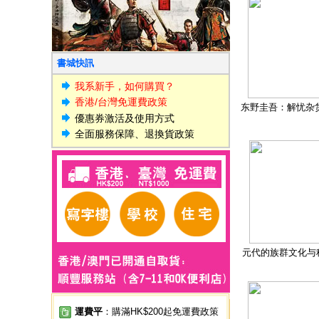
書城快訊
我系新手，如何購買？
香港/台灣免運費政策
东野圭吾：解忧杂
優惠券激活及使用方式
全面服務保障、退換貨政策
元代的族群文化与
運費平
：購滿HK$200起免運費政策