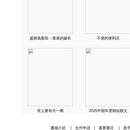
盛唐诡案组：黄泉的嫁衣
不便的便利店
世上要有天一阁
2025中国年度精短散文
書城介紹
|
合作申請
|
索要書目
|
新