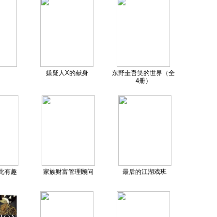
嫌疑人X的献身
东野圭吾笑的世界（全
4册）
此有趣
家族财富管理顾问
最后的江湖戏班