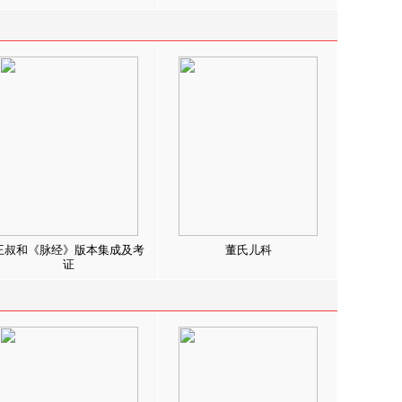
王叔和《脉经》版本集成及考
董氏儿科
证