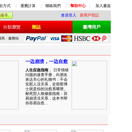
款方式
|
運費計算
|
聯絡我們
|
幫助中心
|
加入書簽
會員登入
新用戶登記
分類瀏覽
雜誌
臺灣用戶
郵局
／
服務站
一边崩溃，一边自愈
人生应急指南
， 日常情绪
问题的速查手册，向朋友
表达关心的礼物书：不会
安慰人没关系，史密斯博
士就是你的治愈系嘴替。
耐死型人格修炼指南：容
易崩溃没关系，这本书帮
你容易自愈...