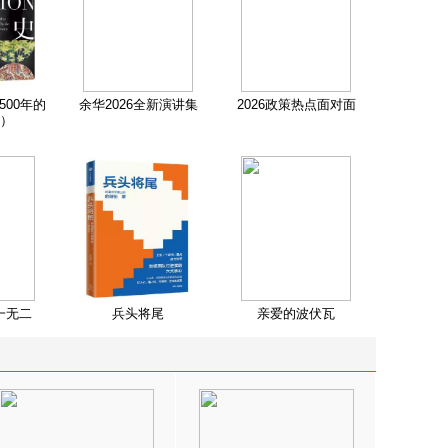
500年的
余华2026全新演讲集
2026政策热点面对面
）
一无二
兵头将尾
亲爱的波伏瓦