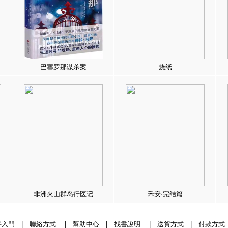
巴塞罗那谋杀案
烧纸
非洲火山群岛行医记
禾安·完结篇
手入門
|
聯絡方式
|
幫助中心
|
找書說明
|
送貨方式
|
付款方式