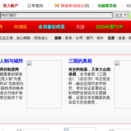
登入帳戶
|
訂單查詢
|
購物車/收銀台
(0)
|
在線留言板
|
付
介
特價區
會員書架精選
月讀
2025年度TOP
，正品正價，放心網購，悭钱省心
服務
：香港
／
台灣
／
澳門
／
海外
送貨
：速遞
／
人制与城邦
三国的真相
界的制度网
有史料根基，又有大众阅
腊重要的荣誉
读感
，全书参照《三国
代理人制”为透
志》《后汉书》等正统史
邦从“无政府社
料，融合近现代史学研
等级秩序的根本
究、考古实证多重佐证，
读古代地中海
杜绝野史戏说与主观臆
变迁提供了全
断，还原汉末至魏晋的真
实宏大历史图景...