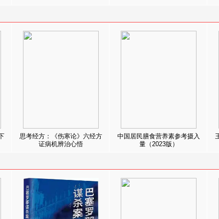
下
思考经方：《伤寒论》六经方
中国居民膳食营养素参考摄入
证病机辨治心悟
量（2023版）