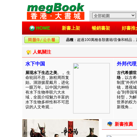
HOME
新書上架
暢銷書架
好書推
品種
：超過100萬種各類書籍/音像和精品
人氣關注
水下中国
外邦代理
展现水下生态之美
。 。生
古代希腊世
命轮回不息，旅程周而复
络
，以古希
始。洄游披星戴月，进化
制度“外邦
一眼万年。以中国六种特
镜，透视城
有水下生物串联六大水
会”到帝国
域，全面介绍魅力丰富的
转型，为解
水下生物多样性和不可思
世界的权力
议的人文奇观...
新视角...
新書推薦