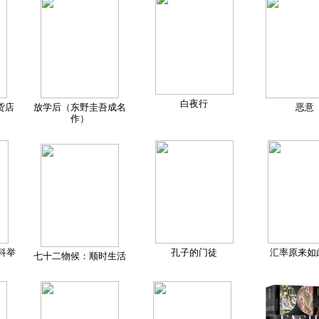
白夜行
货店
放学后（东野圭吾成名
恶意
作）
科举
孔子的门徒
汇率原来如
七十二物候：顺时生活