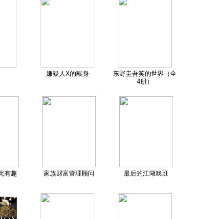
嫌疑人X的献身
东野圭吾笑的世界（全
4册）
此有趣
家族财富管理顾问
最后的江湖戏班