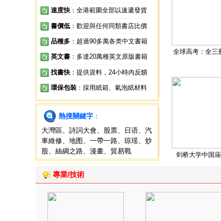
速度快
：全港範圍全部以速遞發貨
書價低
：歡迎與任何同類書店比價
品種多
：超過90多萬各类中文書籍
全球高考：全三
英文書
：多達20萬種英文原版書籍
找書快
：提供資料，24小時內反饋
環保包裝
：採用紙箱、氣泡紙材料
熱搜關鍵字
：
大灣區
、
詩詞大會
、
股票
、
日语
、
汽
車維修
、
地图
、
一帶一路
、
琼瑶
、
炒
股
、
絲綢之路
、
漫畫
、
貿易戰
剑桥大学中国庙
專業/技術