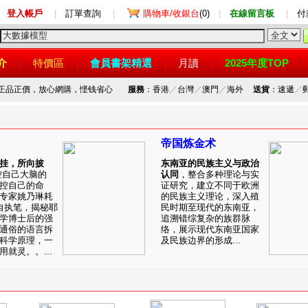
登入帳戶
|
訂單查詢
|
購物車/收銀台
(0)
|
在線留言板
|
付
介
特價區
會員書架精選
月讀
2025年度TOP
，正品正價，放心網購，悭钱省心
服務
：香港
／
台灣
／
澳門
／
海外
送貨
：速遞
／
帝国炼金术
挂，所向披
东南亚的民族主义与政治
控自己大脑的
认同
，整合多种理论与实
控自己的命
证研究，建立不同于欧洲
专家姚乃琳耗
的民族主义理论，深入殖
自执笔，揭秘耶
民时期至现代的东南亚，
学博士后的强
追溯错综复杂的族群脉
通俗的语言拆
络，展示现代东南亚国家
科学原理，一
及民族边界的形成...
就灵。。...