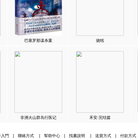
巴塞罗那谋杀案
烧纸
非洲火山群岛行医记
禾安·完结篇
手入門
|
聯絡方式
|
幫助中心
|
找書說明
|
送貨方式
|
付款方式