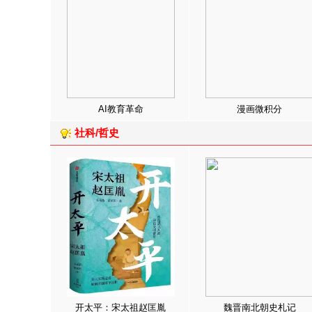
AI教育革命
漫画微积分
社科/哲史
开太平：宋太祖赵匡胤
魏晋南北朝史札记