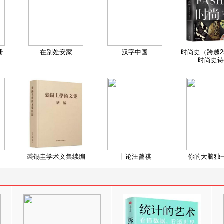
册
在别处安家
汉字中国
时尚史（跨越2
时尚史诗
裘锡圭学术文集续编
十论汪曾祺
你的大脑独