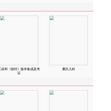
王叔和《脉经》版本集成及考
董氏儿科
证