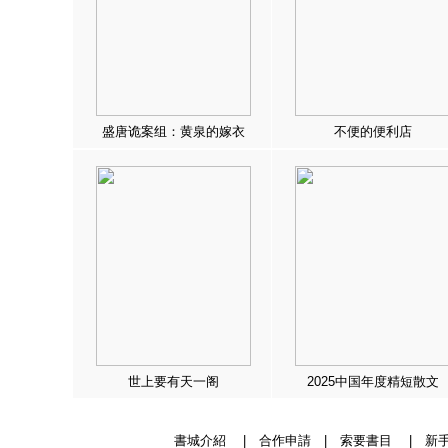
盛唐诡案组：黄泉的嫁衣
不便的便利店
世上要有天一阁
2025中国年度精短散文
書城介紹
|
合作申請
|
索要書目
|
新