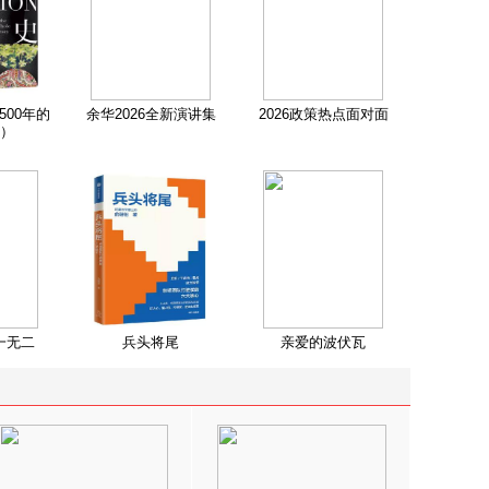
500年的
余华2026全新演讲集
2026政策热点面对面
）
一无二
兵头将尾
亲爱的波伏瓦