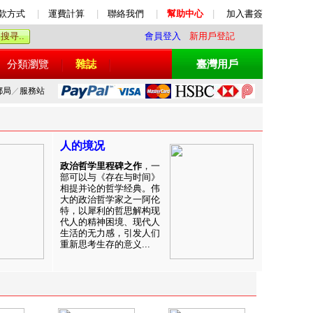
款方式
|
運費計算
|
聯絡我們
|
幫助中心
|
加入書簽
會員登入
新用戶登記
分類瀏覽
雜誌
臺灣用戶
郵局
／
服務站
人的境况
政治哲学里程碑之作
，一
部可以与《存在与时间》
相提并论的哲学经典。伟
大的政治哲学家之一阿伦
特，以犀利的哲思解构现
代人的精神困境、现代人
生活的无力感，引发人们
重新思考生存的意义...