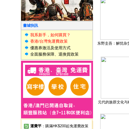
書城快訊
我系新手，如何購買？
香港/台灣免運費政策
东野圭吾：解忧杂
優惠券激活及使用方式
全面服務保障、退換貨政策
元代的族群文化与
運費平
：購滿HK$200起免運費政策