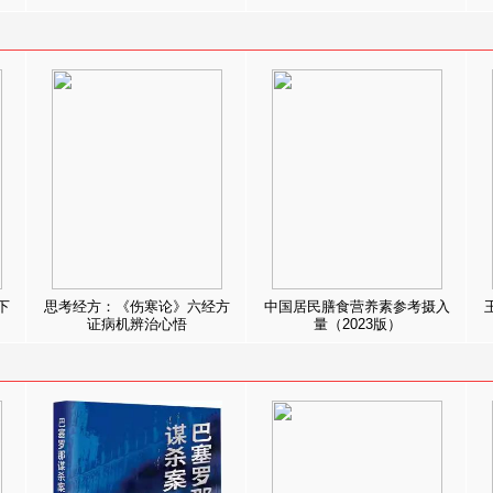
下
思考经方：《伤寒论》六经方
中国居民膳食营养素参考摄入
证病机辨治心悟
量（2023版）