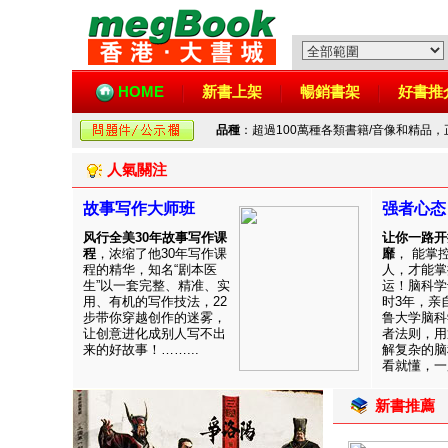
HOME
新書上架
暢銷書架
好書推
品種
：超過100萬種各類書籍/音像和精品
人氣關注
故事写作大师班
强者心态
风行全美30年故事写作课
让你一路开
程
，浓缩了他30年写作课
靡
， 能掌
程的精华，知名“剧本医
人，才能掌
生”以一套完整、精准、实
运！脑科学
用、有机的写作技法，22
时3年，亲
步带你穿越创作的迷雾，
鲁大学脑科
让创意进化成别人写不出
者法则，用
来的好故事！……...
解复杂的脑
看就懂，一用
新書推薦