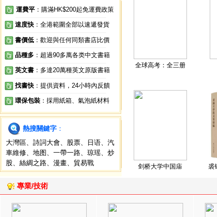
運費平
：購滿HK$200起免運費政策
速度快
：全港範圍全部以速遞發貨
書價低
：歡迎與任何同類書店比價
品種多
：超過90多萬各类中文書籍
全球高考：全三册
英文書
：多達20萬種英文原版書籍
找書快
：提供資料，24小時內反饋
環保包裝
：採用紙箱、氣泡紙材料
熱搜關鍵字
：
大灣區
、
詩詞大會
、
股票
、
日语
、
汽
車維修
、
地图
、
一帶一路
、
琼瑶
、
炒
股
、
絲綢之路
、
漫畫
、
貿易戰
剑桥大学中国庙
裘
專業/技術