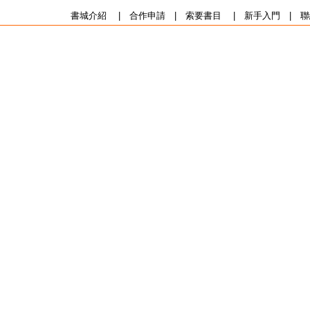
書城介紹
|
合作申請
|
索要書目
|
新手入門
|
聯