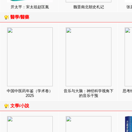
开太平：宋太祖赵匡胤
魏晋南北朝史札记
张
醫學/醫藥
中国中医药年鉴（学术卷）
音乐与大脑：神经科学视角下
思考
2025
的音乐干预
文學/小說