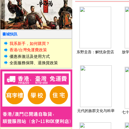
書城快訊
我系新手，如何購買？
香港/台灣免運費政策
东野圭吾：解忧杂货店
放
優惠券激活及使用方式
全面服務保障、退換貨政策
元代的族群文化与科举
七