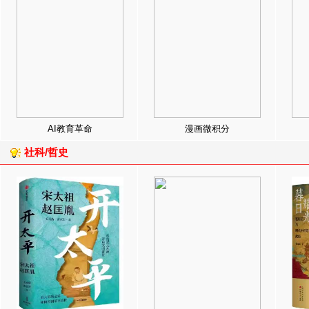
AI教育革命
漫画微积分
社科/哲史