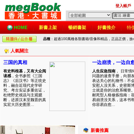
登入帳戶
HOME
新書上架
暢銷書架
好書推介
特
品種
：超過100萬種各類書籍/音像和精品，正品正價，
人氣關注
三国的真相
一边崩溃，一边自
有史料根基，又有大众阅
人生应急指南
， 日常情
读感
，全书参照《三国
问题的速查手册，向朋
志》《后汉书》等正统史
表达关心的礼物书：不
料，融合近现代史学研
安慰人没关系，史密斯
究、考古实证多重佐证，
士就是你的治愈系嘴替
杜绝野史戏说与主观臆
耐死型人格修炼指南：
断，还原汉末至魏晋的真
易崩溃没关系，这本书
实宏大历史图景...
你容易自愈...
新書推薦