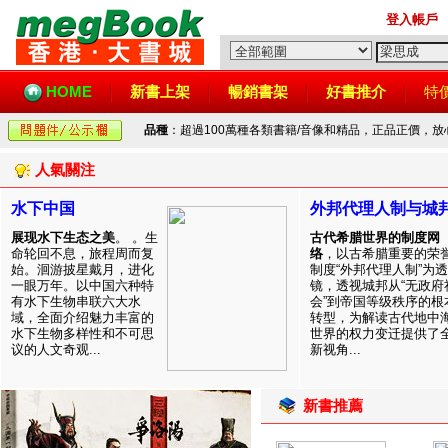
登入帳戶
HOME
新書上架
暢銷書架
好書推介
特
品種
：超過100萬種各類書籍/音像和精品，正品正價，
人氣關注
水下中国
外邦代理人制与城
展现水下生态之美
。 。生
古代希腊世界的制度网
命轮回不息，旅程周而复
络
，以古希腊重要的荣
始。洄游披星戴月，进化
制度“外邦代理人制”为透
一眼万年。以中国六种特
镜，透视城邦从“无政府
有水下生物串联六大水
会”到帝国等级秩序的根
域，全面介绍魅力丰富的
转型，为解读古代地中
水下生物多样性和不可思
世界的权力变迁提供了
议的人文奇观...
新视角...
新書推薦