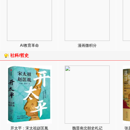
AI教育革命
漫画微积分
社科/哲史
开太平：宋太祖赵匡胤
魏晋南北朝史札记
张