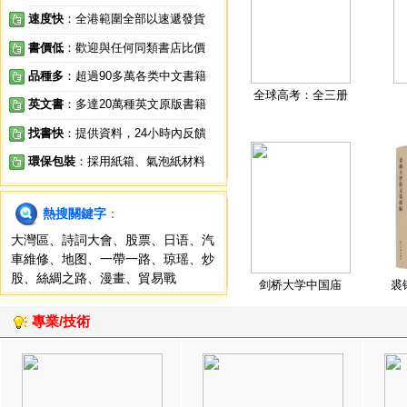
速度快
：全港範圍全部以速遞發貨
書價低
：歡迎與任何同類書店比價
品種多
：超過90多萬各类中文書籍
全球高考：全三册
英文書
：多達20萬種英文原版書籍
找書快
：提供資料，24小時內反饋
環保包裝
：採用紙箱、氣泡紙材料
熱搜關鍵字
：
大灣區
、
詩詞大會
、
股票
、
日语
、
汽
車維修
、
地图
、
一帶一路
、
琼瑶
、
炒
股
、
絲綢之路
、
漫畫
、
貿易戰
剑桥大学中国庙
裘
專業/技術