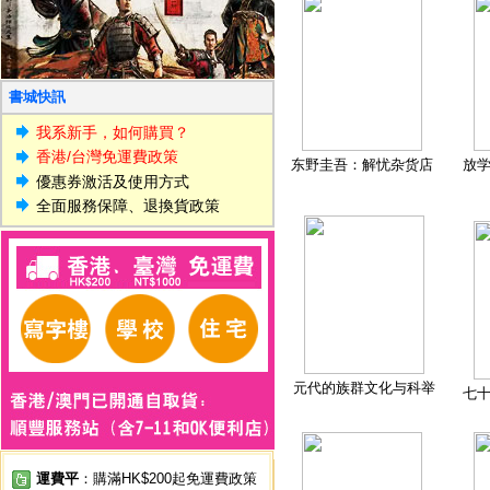
書城快訊
我系新手，如何購買？
香港/台灣免運費政策
东野圭吾：解忧杂货店
放
優惠券激活及使用方式
全面服務保障、退換貨政策
元代的族群文化与科举
七
運費平
：購滿HK$200起免運費政策