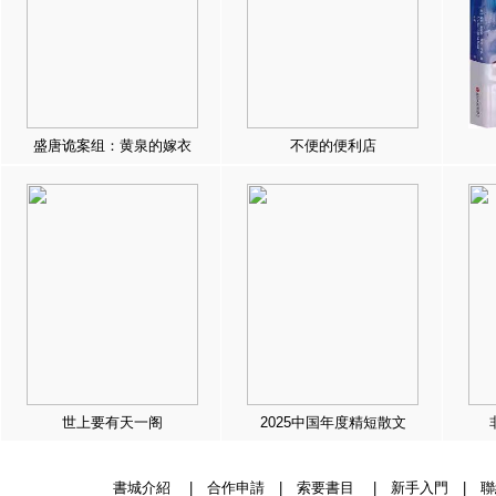
盛唐诡案组：黄泉的嫁衣
不便的便利店
世上要有天一阁
2025中国年度精短散文
書城介紹
|
合作申請
|
索要書目
|
新手入門
|
聯