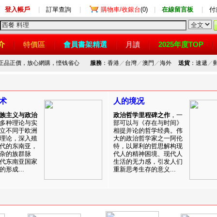
登入帳戶
|
訂單查詢
|
購物車/收銀台
(0)
|
在線留言板
|
付
介
特價區
會員書架精選
月讀
2025年度TOP
，正品正價，放心網購，悭钱省心
服務
：香港
／
台灣
／
澳門
／
海外
送貨
：速遞
／
术
人的境况
族主义与政治
政治哲学里程碑之作
，一
多种理论与实
部可以与《存在与时间》
立不同于欧洲
相提并论的哲学经典。伟
理论，深入殖
大的政治哲学家之一阿伦
代的东南亚，
特，以犀利的哲思解构现
杂的族群脉
代人的精神困境、现代人
代东南亚国家
生活的无力感，引发人们
形成...
重新思考生存的意义...