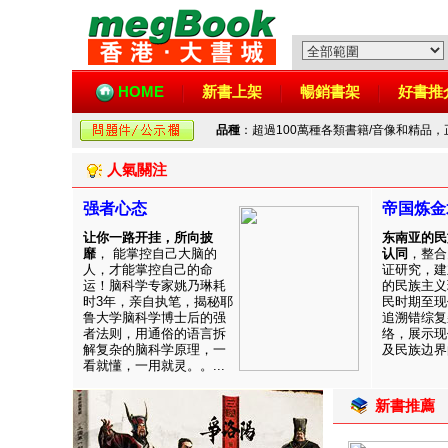
HOME
新書上架
暢銷書架
好書推
品種
：超過100萬種各類書籍/音像和精品
人氣關注
强者心态
帝国炼金
让你一路开挂，所向披
东南亚的民
靡
， 能掌控自己大脑的
认同
，整合
人，才能掌控自己的命
证研究，建
运！脑科学专家姚乃琳耗
的民族主义
时3年，亲自执笔，揭秘耶
民时期至现
鲁大学脑科学博士后的强
追溯错综复
者法则，用通俗的语言拆
络，展示现
解复杂的脑科学原理，一
及民族边界的
看就懂，一用就灵。。...
新書推薦