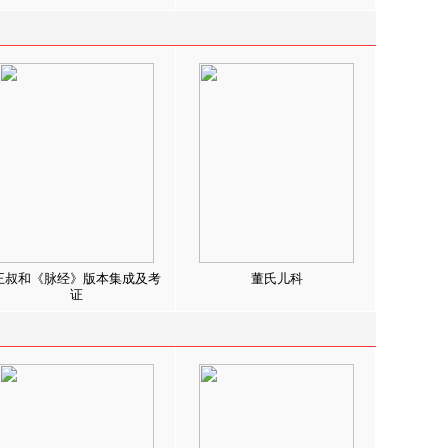
王叔和《脉经》版本集成及考
董氏儿科
证