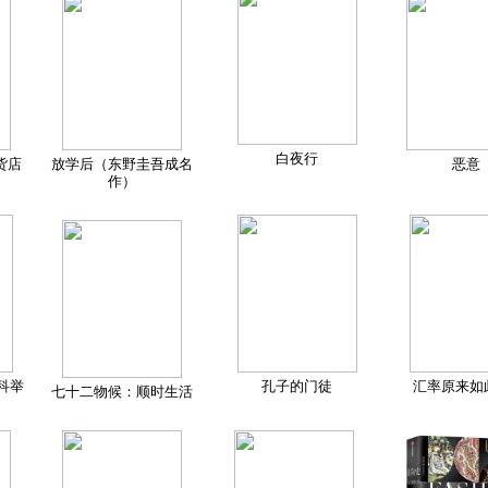
白夜行
货店
放学后（东野圭吾成名
恶意
作）
科举
孔子的门徒
汇率原来如
七十二物候：顺时生活