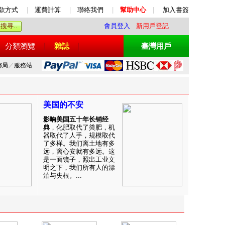
款方式
|
運費計算
|
聯絡我們
|
幫助中心
|
加入書簽
會員登入
新用戶登記
分類瀏覽
雜誌
臺灣用戶
郵局
／
服務站
美国的不安
影响美国五十年长销经
典
，化肥取代了粪肥，机
器取代了人手，规模取代
了多样。我们离土地有多
远，离心安就有多远。这
是一面镜子，照出工业文
明之下，我们所有人的漂
泊与失根。...