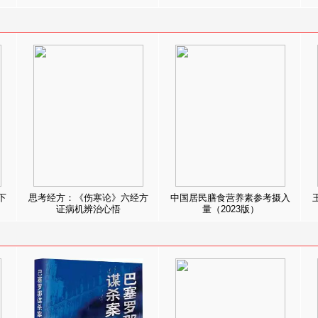
下
思考经方：《伤寒论》六经方
中国居民膳食营养素参考摄入
证病机辨治心悟
量（2023版）