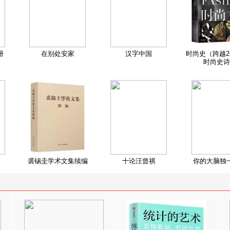
册
在别处安家
汉字中国
时尚史（跨越2
时尚史诗
裘锡圭学术文集续编
十论汪曾祺
你的大脑独