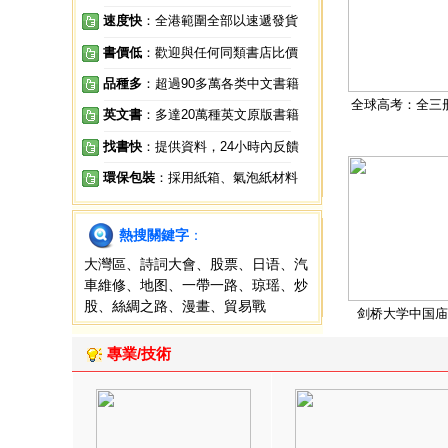
速度快
：全港範圍全部以速遞發貨
書價低
：歡迎與任何同類書店比價
品種多
：超過90多萬各类中文書籍
全球高考：全三
英文書
：多達20萬種英文原版書籍
找書快
：提供資料，24小時內反饋
環保包裝
：採用紙箱、氣泡紙材料
熱搜關鍵字
：
大灣區
、
詩詞大會
、
股票
、
日语
、
汽
車維修
、
地图
、
一帶一路
、
琼瑶
、
炒
股
、
絲綢之路
、
漫畫
、
貿易戰
剑桥大学中国庙
專業/技術