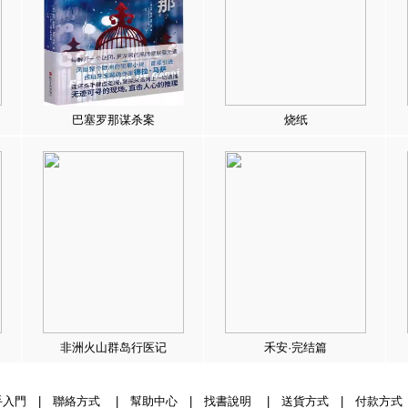
巴塞罗那谋杀案
烧纸
非洲火山群岛行医记
禾安·完结篇
手入門
|
聯絡方式
|
幫助中心
|
找書說明
|
送貨方式
|
付款方式