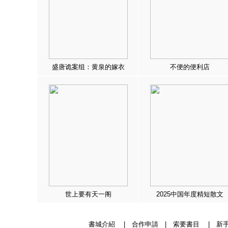
盛唐诡案组：黄泉的嫁衣
不便的便利店
世上要有天一阁
2025中国年度精短散文
書城介紹
|
合作申請
|
索要書目
|
新