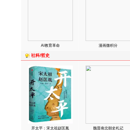
AI教育革命
漫画微积分
社科/哲史
开太平：宋太祖赵匡胤
魏晋南北朝史札记