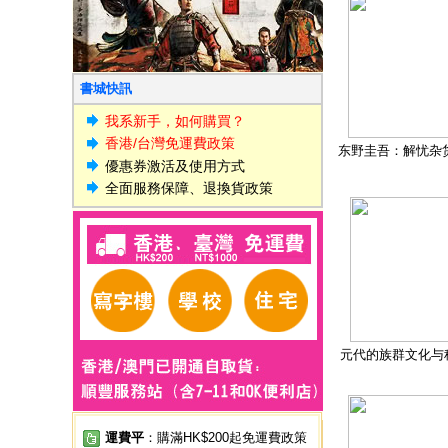
書城快訊
我系新手，如何購買？
香港/台灣免運費政策
东野圭吾：解忧杂
優惠券激活及使用方式
全面服務保障、退換貨政策
元代的族群文化与
運費平
：購滿HK$200起免運費政策