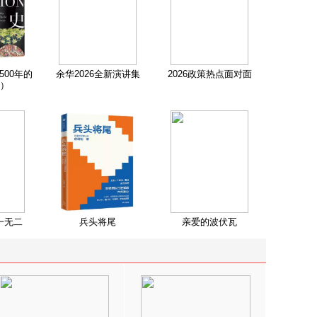
500年的
余华2026全新演讲集
2026政策热点面对面
）
一无二
兵头将尾
亲爱的波伏瓦