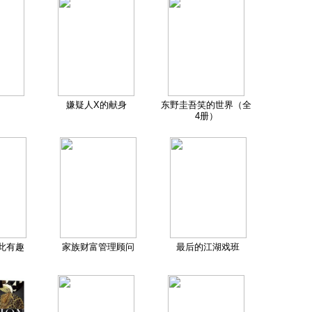
嫌疑人X的献身
东野圭吾笑的世界（全
4册）
此有趣
家族财富管理顾问
最后的江湖戏班