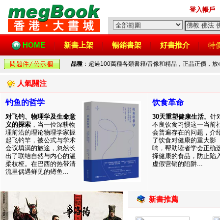
登入帳戶
HOME
新書上架
暢銷書架
好書推介
特
品種
：超過100萬種各類書籍/音像和精品，正品正價，
人氣關注
钓鱼的哲学
饮食革命
对飞钓、物理学及生命意
30天重塑健康生活
。针
义的探索
，当一位深耕物
不良饮食习惯这一当前
理前沿的理论物理学家握
会普遍存在的问题，介
起飞钓竿，被公式与学术
了饮食对健康的重大影
会议填满的旅途，忽然长
响，帮助读者学会正确
出了联结自然与内心的温
择健康的食品，防止陷
柔枝桠。在巴西的热带清
虚假营销的陷阱...
流里偶遇鲜见的鳟鱼...
新書推薦