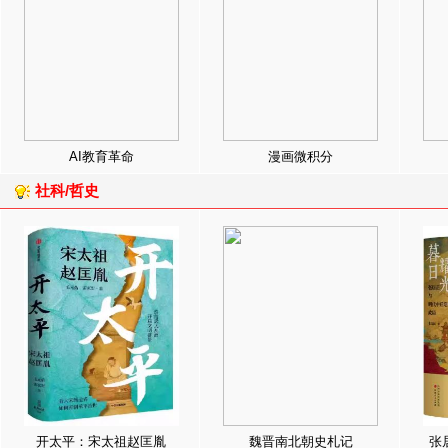
AI教育革命
漫画微积分
社科/哲史
开太平：宋太祖赵匡胤
魏晋南北朝史札记
张