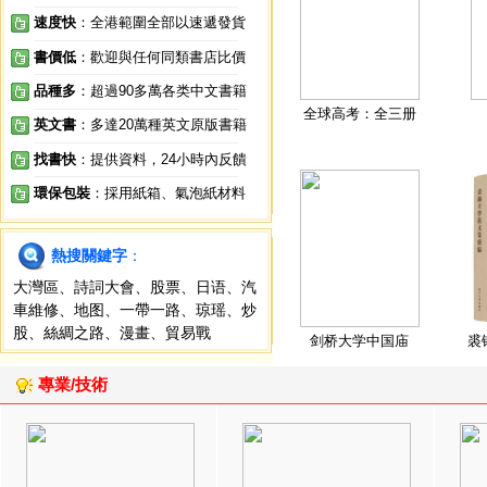
速度快
：全港範圍全部以速遞發貨
書價低
：歡迎與任何同類書店比價
品種多
：超過90多萬各类中文書籍
全球高考：全三册
英文書
：多達20萬種英文原版書籍
找書快
：提供資料，24小時內反饋
環保包裝
：採用紙箱、氣泡紙材料
熱搜關鍵字
：
大灣區
、
詩詞大會
、
股票
、
日语
、
汽
車維修
、
地图
、
一帶一路
、
琼瑶
、
炒
股
、
絲綢之路
、
漫畫
、
貿易戰
剑桥大学中国庙
裘
專業/技術