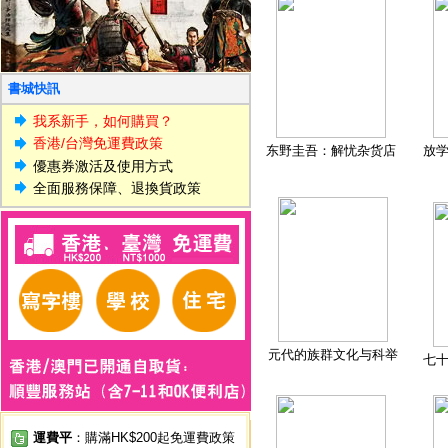
書城快訊
我系新手，如何購買？
香港/台灣免運費政策
东野圭吾：解忧杂货店
放
優惠券激活及使用方式
全面服務保障、退換貨政策
元代的族群文化与科举
七
運費平
：購滿HK$200起免運費政策