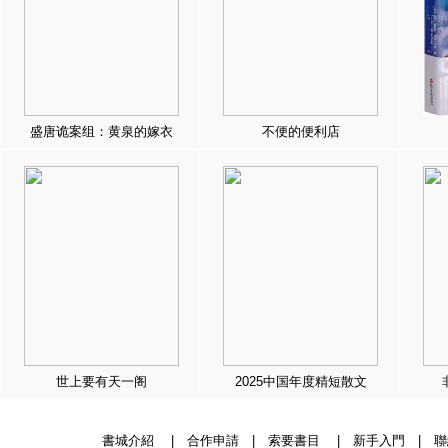
盛唐诡案组：黄泉的嫁衣
不便的便利店
世上要有天一阁
2025中国年度精短散文
書城介紹
|
合作申請
|
索要書目
|
新手入門
|
聯