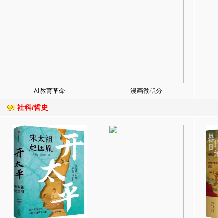
AI教育革命
漫画微积分
社科/哲史