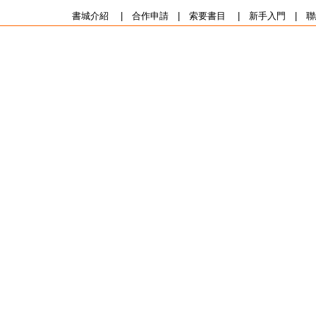
書城介紹
|
合作申請
|
索要書目
|
新手入門
|
聯