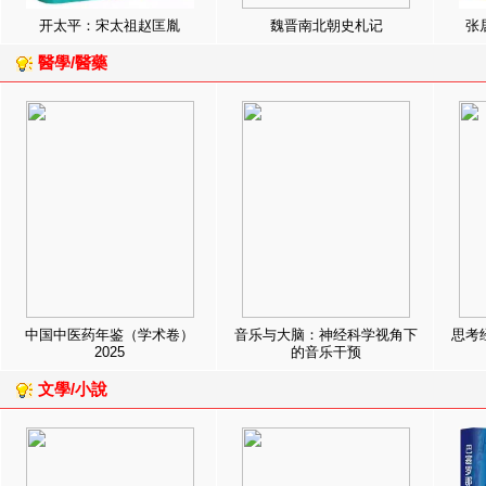
开太平：宋太祖赵匡胤
魏晋南北朝史札记
张
醫學/醫藥
中国中医药年鉴（学术卷）
音乐与大脑：神经科学视角下
思考
2025
的音乐干预
文學/小說