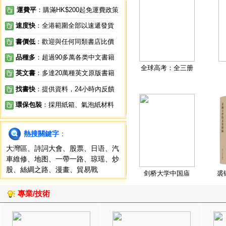
運費平
：購滿HK$200起免運費政策
速度快
：全港範圍全部以速遞發貨
書價低
：歡迎與任何同類書店比價
品種多
：超過90多萬各类中文書籍
全球高考：全三册
英文書
：多達20萬種英文原版書籍
找書快
：提供資料，24小時內反饋
環保包裝
：採用紙箱、氣泡紙材料
熱搜關鍵字
：
大灣區
、
詩詞大會
、
股票
、
日语
、
汽
車維修
、
地图
、
一帶一路
、
琼瑶
、
炒
股
、
絲綢之路
、
漫畫
、
貿易戰
剑桥大学中国庙
裘
專業/技術