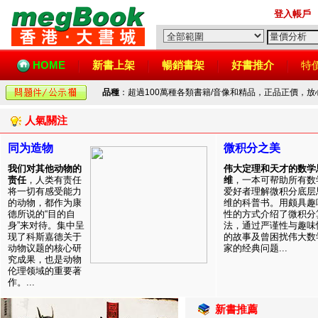
登入帳戶
HOME
新書上架
暢銷書架
好書推介
特
品種
：超過100萬種各類書籍/音像和精品，正品正價，
人氣關注
同为造物
微积分之美
我们对其他动物的
伟大定理和天才的数学
责任
，人类有责任
维
，一本可帮助所有数
将一切有感受能力
爱好者理解微积分底层
的动物，都作为康
维的科普书。用颇具趣
德所说的“目的自
性的方式介绍了微积分
身”来对待。集中呈
法，通过严谨性与趣味
现了科斯嘉德关于
的故事及曾困扰伟大数
动物议题的核心研
家的经典问题...
究成果，也是动物
伦理领域的重要著
作。...
新書推薦