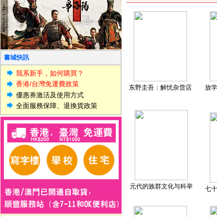
書城快訊
我系新手，如何購買？
香港/台灣免運費政策
东野圭吾：解忧杂货店
放
優惠券激活及使用方式
全面服務保障、退換貨政策
元代的族群文化与科举
七