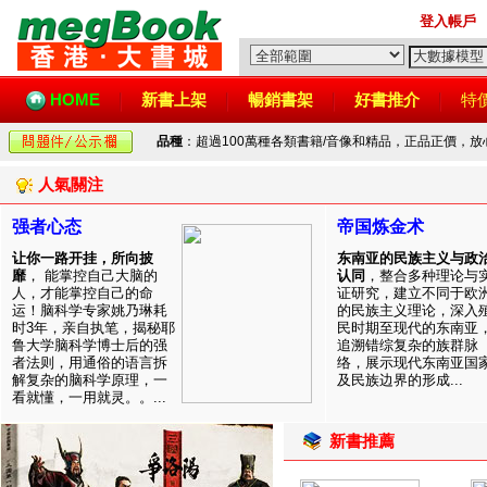
登入帳戶
HOME
新書上架
暢銷書架
好書推介
特
品種
：超過100萬種各類書籍/音像和精品，正品正價，
人氣關注
强者心态
帝国炼金术
让你一路开挂，所向披
东南亚的民族主义与政
靡
， 能掌控自己大脑的
认同
，整合多种理论与
人，才能掌控自己的命
证研究，建立不同于欧
运！脑科学专家姚乃琳耗
的民族主义理论，深入
时3年，亲自执笔，揭秘耶
民时期至现代的东南亚
鲁大学脑科学博士后的强
追溯错综复杂的族群脉
者法则，用通俗的语言拆
络，展示现代东南亚国
解复杂的脑科学原理，一
及民族边界的形成...
看就懂，一用就灵。。...
新書推薦