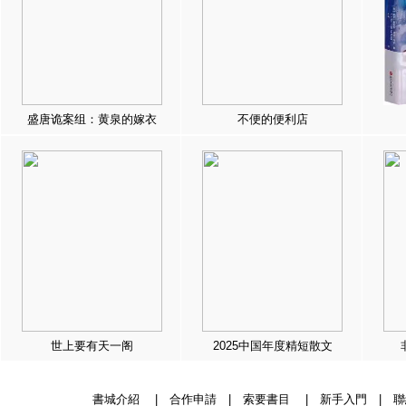
盛唐诡案组：黄泉的嫁衣
不便的便利店
世上要有天一阁
2025中国年度精短散文
書城介紹
|
合作申請
|
索要書目
|
新手入門
|
聯