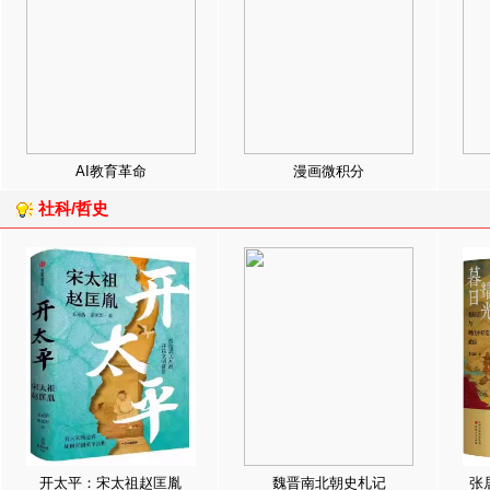
AI教育革命
漫画微积分
社科/哲史
开太平：宋太祖赵匡胤
魏晋南北朝史札记
张