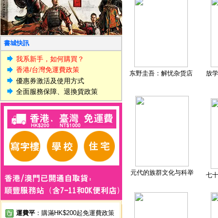
書城快訊
我系新手，如何購買？
香港/台灣免運費政策
东野圭吾：解忧杂货店
放
優惠券激活及使用方式
全面服務保障、退換貨政策
元代的族群文化与科举
七
運費平
：購滿HK$200起免運費政策