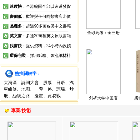
速度快
：全港範圍全部以速遞發貨
書價低
：歡迎與任何同類書店比價
品種多
：超過90多萬各类中文書籍
全球高考：全三册
英文書
：多達20萬種英文原版書籍
找書快
：提供資料，24小時內反饋
環保包裝
：採用紙箱、氣泡紙材料
熱搜關鍵字
：
大灣區
、
詩詞大會
、
股票
、
日语
、
汽
車維修
、
地图
、
一帶一路
、
琼瑶
、
炒
股
、
絲綢之路
、
漫畫
、
貿易戰
剑桥大学中国庙
裘
專業/技術