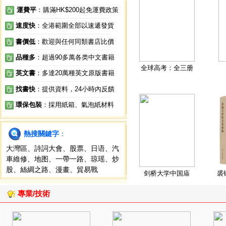
運費平
：購滿HK$200起免運費政策
速度快
：全港範圍全部以速遞發貨
書價低
：歡迎與任何同類書店比價
品種多
：超過90多萬各类中文書籍
全球高考：全三册
英文書
：多達20萬種英文原版書籍
找書快
：提供資料，24小時內反饋
環保包裝
：採用紙箱、氣泡紙材料
熱搜關鍵字
：
大灣區
、
詩詞大會
、
股票
、
日语
、
汽
車維修
、
地图
、
一帶一路
、
琼瑶
、
炒
股
、
絲綢之路
、
漫畫
、
貿易戰
剑桥大学中国庙
裘
專業/技術