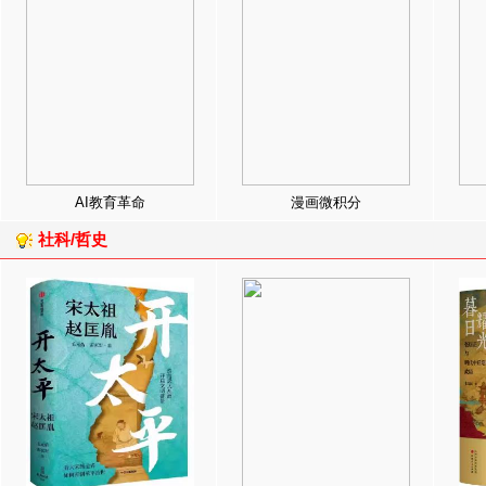
AI教育革命
漫画微积分
社科/哲史