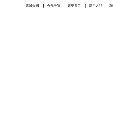
書城介紹
|
合作申請
|
索要書目
|
新手入門
|
聯