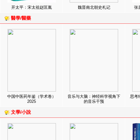
开太平：宋太祖赵匡胤
魏晋南北朝史札记
张
醫學/醫藥
中国中医药年鉴（学术卷）
音乐与大脑：神经科学视角下
思考
2025
的音乐干预
文學/小說