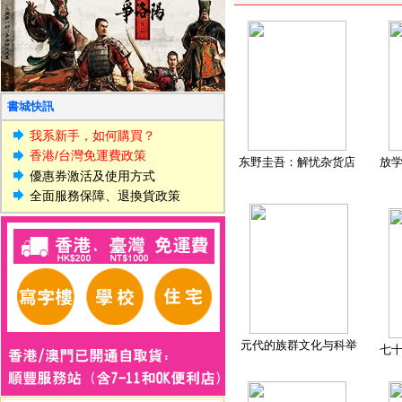
書城快訊
我系新手，如何購買？
香港/台灣免運費政策
东野圭吾：解忧杂货店
放
優惠券激活及使用方式
全面服務保障、退換貨政策
元代的族群文化与科举
七