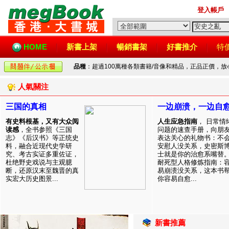
登入帳戶
HOME
新書上架
暢銷書架
好書推介
特
品種
：超過100萬種各類書籍/音像和精品，正品正價，
人氣關注
三国的真相
一边崩溃，一边自
有史料根基，又有大众阅
人生应急指南
， 日常情
读感
，全书参照《三国
问题的速查手册，向朋
志》《后汉书》等正统史
表达关心的礼物书：不
料，融合近现代史学研
安慰人没关系，史密斯
究、考古实证多重佐证，
士就是你的治愈系嘴替
杜绝野史戏说与主观臆
耐死型人格修炼指南：
断，还原汉末至魏晋的真
易崩溃没关系，这本书
实宏大历史图景...
你容易自愈...
新書推薦