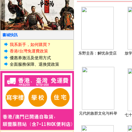
書城快訊
我系新手，如何購買？
香港/台灣免運費政策
东野圭吾：解忧杂货店
放
優惠券激活及使用方式
全面服務保障、退換貨政策
元代的族群文化与科举
七