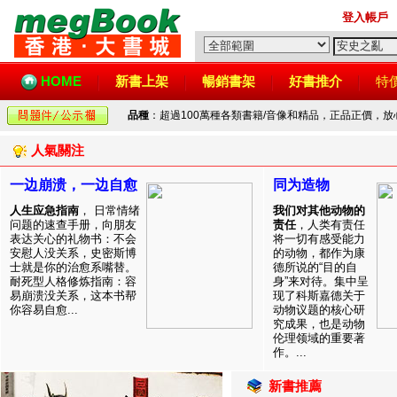
登入帳戶
HOME
新書上架
暢銷書架
好書推介
特
品種
：超過100萬種各類書籍/音像和精品，正品正價，
人氣關注
一边崩溃，一边自愈
同为造物
人生应急指南
， 日常情绪
我们对其他动物的
问题的速查手册，向朋友
责任
，人类有责任
表达关心的礼物书：不会
将一切有感受能力
安慰人没关系，史密斯博
的动物，都作为康
士就是你的治愈系嘴替。
德所说的“目的自
耐死型人格修炼指南：容
身”来对待。集中呈
易崩溃没关系，这本书帮
现了科斯嘉德关于
你容易自愈...
动物议题的核心研
究成果，也是动物
伦理领域的重要著
作。...
新書推薦