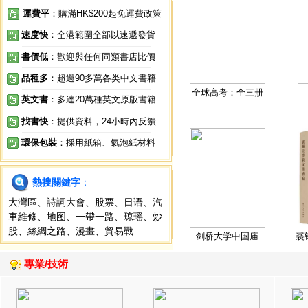
運費平
：購滿HK$200起免運費政策
速度快
：全港範圍全部以速遞發貨
書價低
：歡迎與任何同類書店比價
品種多
：超過90多萬各类中文書籍
全球高考：全三册
英文書
：多達20萬種英文原版書籍
找書快
：提供資料，24小時內反饋
環保包裝
：採用紙箱、氣泡紙材料
熱搜關鍵字
：
大灣區
、
詩詞大會
、
股票
、
日语
、
汽
車維修
、
地图
、
一帶一路
、
琼瑶
、
炒
股
、
絲綢之路
、
漫畫
、
貿易戰
剑桥大学中国庙
裘
專業/技術