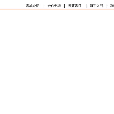
書城介紹
|
合作申請
|
索要書目
|
新手入門
|
聯