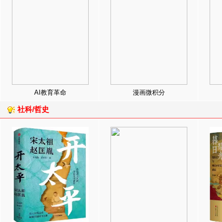
AI教育革命
漫画微积分
社科/哲史