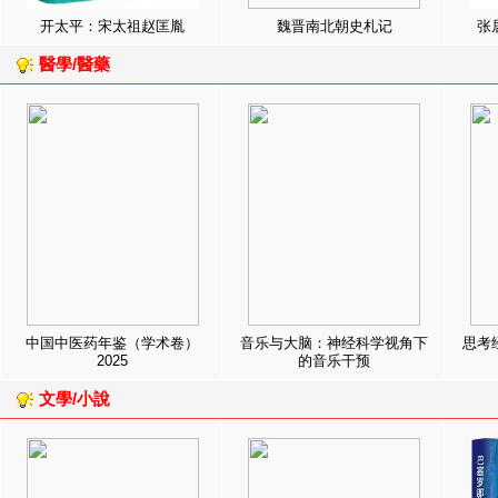
开太平：宋太祖赵匡胤
魏晋南北朝史札记
张
醫學/醫藥
中国中医药年鉴（学术卷）
音乐与大脑：神经科学视角下
思考
2025
的音乐干预
文學/小說