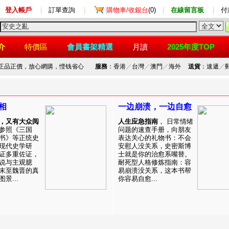
登入帳戶
|
訂單查詢
|
購物車/收銀台
(0)
|
在線留言板
|
付
介
特價區
會員書架精選
月讀
2025年度TOP
，正品正價，放心網購，悭钱省心
服務
：香港
／
台灣
／
澳門
／
海外
送貨
：速遞
／
相
一边崩溃，一边自愈
，又有大众阅
人生应急指南
， 日常情绪
参照《三国
问题的速查手册，向朋友
书》等正统史
表达关心的礼物书：不会
现代史学研
安慰人没关系，史密斯博
证多重佐证，
士就是你的治愈系嘴替。
说与主观臆
耐死型人格修炼指南：容
末至魏晋的真
易崩溃没关系，这本书帮
景...
你容易自愈...