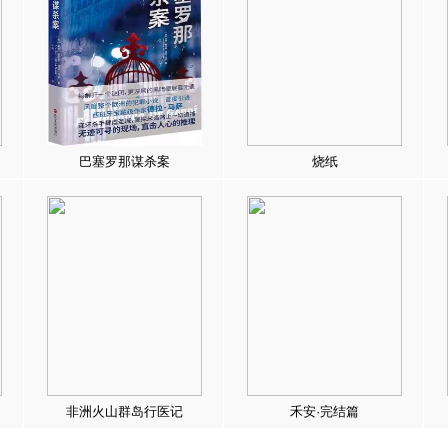
巴塞罗那谋杀案
烧纸
非洲火山群岛行医记
禾安·完结篇