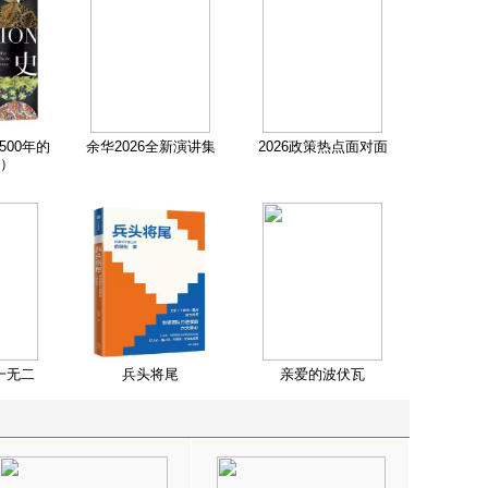
500年的
余华2026全新演讲集
2026政策热点面对面
）
一无二
兵头将尾
亲爱的波伏瓦