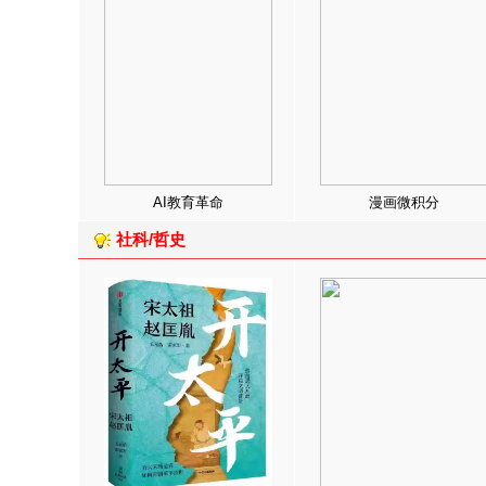
AI教育革命
漫画微积分
社科/哲史