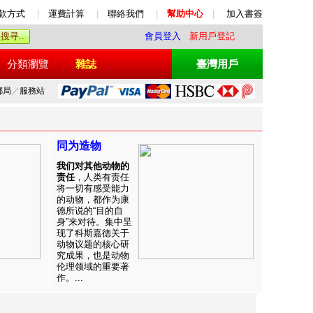
款方式
|
運費計算
|
聯絡我們
|
幫助中心
|
加入書簽
會員登入
新用戶登記
分類瀏覽
雜誌
臺灣用戶
郵局
／
服務站
同为造物
我们对其他动物的
责任
，人类有责任
将一切有感受能力
的动物，都作为康
德所说的“目的自
身”来对待。集中呈
现了科斯嘉德关于
动物议题的核心研
究成果，也是动物
伦理领域的重要著
作。...