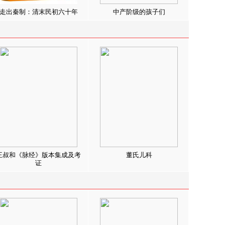
走出秦制：清末民初六十年
中产阶级的孩子们
王叔和《脉经》版本集成及考
董氏儿科
证