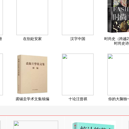
册
在别处安家
汉字中国
时尚史（跨越2
时尚史诗
裘锡圭学术文集续编
十论汪曾祺
你的大脑独