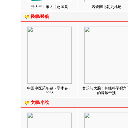
开太平：宋太祖赵匡胤
魏晋南北朝史札记
醫學/醫藥
中国中医药年鉴（学术卷）
音乐与大脑：神经科学视角
2025
的音乐干预
文學/小說