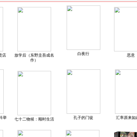
白夜行
货店
放学后（东野圭吾成名
恶意
作）
科举
孔子的门徒
汇率原来如
七十二物候：顺时生活