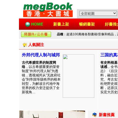
HOME
新書上架
暢銷書架
好書推
品種
：超過100萬種各類書籍/音像和精品
人氣關注
外邦代理人制与城邦
三国的真
古代希腊世界的制度网
有史料根基
络
，以古希腊重要的荣誉
读感
，全书
制度“外邦代理人制”为透
志》《后汉
镜，透视城邦从“无政府社
料，融合近
会”到帝国等级秩序的根本
究、考古实
转型，为解读古代地中海
杜绝野史戏
世界的权力变迁提供了全
断，还原汉
新视角...
实宏大历史图
新書推薦