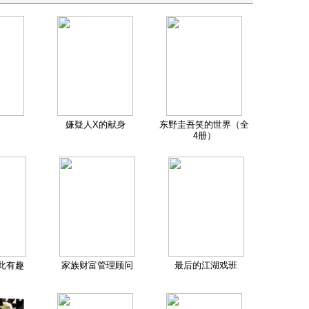
嫌疑人X的献身
东野圭吾笑的世界（全
4册）
此有趣
家族财富管理顾问
最后的江湖戏班