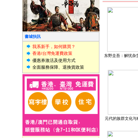
書城快訊
我系新手，如何購買？
香港/台灣免運費政策
东野圭吾：解忧杂
優惠券激活及使用方式
全面服務保障、退換貨政策
元代的族群文化与