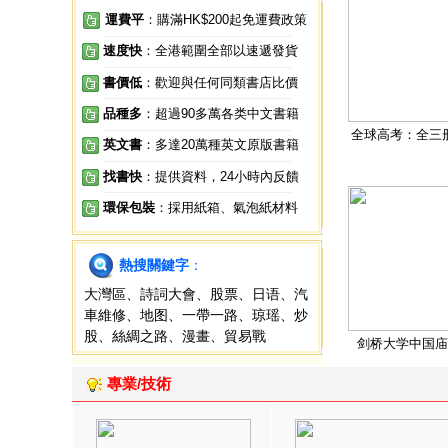
運費平
：購滿HK$200起免運費政策
速度快
：全港範圍全部以速遞發貨
書價低
：歡迎與任何同類書店比價
品種多
：超過90多萬各类中文書籍
全球高考：全三
英文書
：多達20萬種英文原版書籍
找書快
：提供資料，24小時內反饋
環保包裝
：採用紙箱、氣泡紙材料
熱搜關鍵字
：
大灣區
、
詩詞大會
、
股票
、
日语
、
汽
車維修
、
地图
、
一帶一路
、
琼瑶
、
炒
股
、
絲綢之路
、
漫畫
、
貿易戰
剑桥大学中国庙
專業/技術