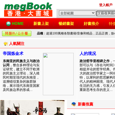
登入帳戶
HOME
新書上架
暢銷書架
好書推介
特
品種
：超過100萬種各類書籍/音像和精品，正品正價，
人氣關注
帝国炼金术
人的境况
东南亚的民族主义与政治
政治哲学里程碑之作
，
认同
，整合多种理论与实
部可以与《存在与时间
证研究，建立不同于欧洲
相提并论的哲学经典。
的民族主义理论，深入殖
大的政治哲学家之一阿
民时期至现代的东南亚，
特，以犀利的哲思解构
追溯错综复杂的族群脉
代人的精神困境、现代
络，展示现代东南亚国家
生活的无力感，引发人
及民族边界的形成...
重新思考生存的意义...
新書推薦