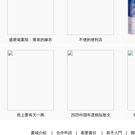
盛唐诡案组：黄泉的嫁衣
不便的便利店
世上要有天一阁
2025中国年度精短散文
書城介紹
|
合作申請
|
索要書目
|
新手入門
|
聯