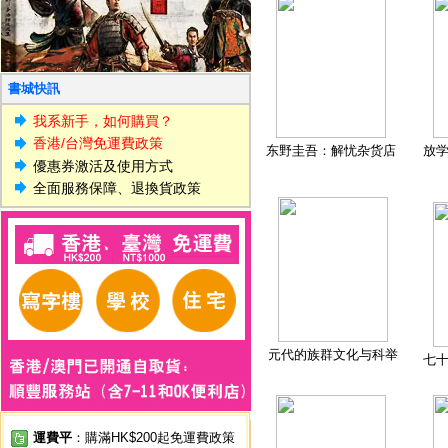
書城快訊
我系新手，如何購買？
香港/台灣免運費政策
东野圭吾：解忧杂货店
放
優惠券激活及使用方式
全面服務保障、退換貨政策
元代的族群文化与科举
七
運費平
：購滿HK$200起免運費政策