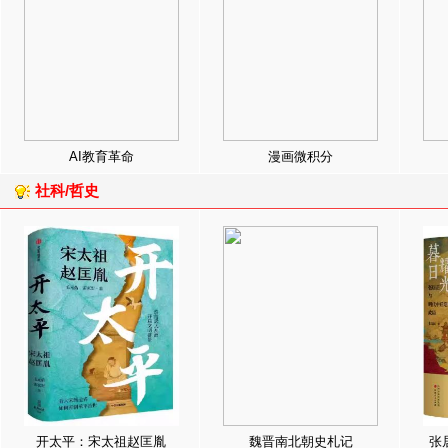
AI教育革命
漫画微积分
社科/哲史
开太平：宋太祖赵匡胤
魏晋南北朝史札记
张