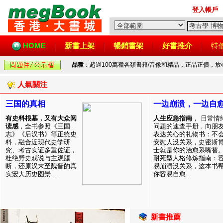
登入帳戶
HOME
新書上架
暢銷書架
好書推介
特
品種
：超過100萬種各類書籍/音像和精品，正品正價，
人氣關注
三国的真相
一边崩溃，一边自
有史料根基，又有大众阅
人生应急指南
， 日常情
读感
，全书参照《三国
问题的速查手册，向朋
志》《后汉书》等正统史
表达关心的礼物书：不
料，融合近现代史学研
安慰人没关系，史密斯
究、考古实证多重佐证，
士就是你的治愈系嘴替
杜绝野史戏说与主观臆
耐死型人格修炼指南：
断，还原汉末至魏晋的真
易崩溃没关系，这本书
实宏大历史图景...
你容易自愈...
新書推薦