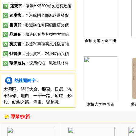
運費平
：購滿HK$200起免運費政策
速度快
：全港範圍全部以速遞發貨
書價低
：歡迎與任何同類書店比價
品種多
：超過90多萬各类中文書籍
全球高考：全三册
英文書
：多達20萬種英文原版書籍
找書快
：提供資料，24小時內反饋
環保包裝
：採用紙箱、氣泡紙材料
熱搜關鍵字
：
大灣區
、
詩詞大會
、
股票
、
日语
、
汽
車維修
、
地图
、
一帶一路
、
琼瑶
、
炒
股
、
絲綢之路
、
漫畫
、
貿易戰
剑桥大学中国庙
裘
專業/技術