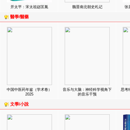
开太平：宋太祖赵匡胤
魏晋南北朝史札记
张
醫學/醫藥
中国中医药年鉴（学术卷）
音乐与大脑：神经科学视角下
思考
2025
的音乐干预
文學/小說