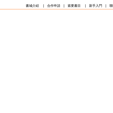
書城介紹
|
合作申請
|
索要書目
|
新手入門
|
聯