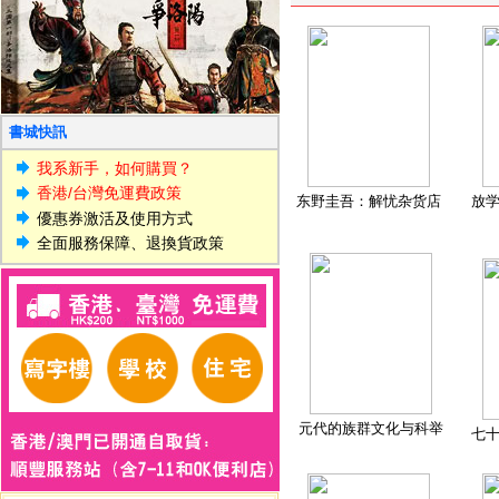
書城快訊
我系新手，如何購買？
香港/台灣免運費政策
东野圭吾：解忧杂货店
放
優惠券激活及使用方式
全面服務保障、退換貨政策
元代的族群文化与科举
七