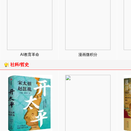
AI教育革命
漫画微积分
社科/哲史