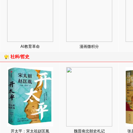
AI教育革命
漫画微积分
社科/哲史
开太平：宋太祖赵匡胤
魏晋南北朝史札记
张