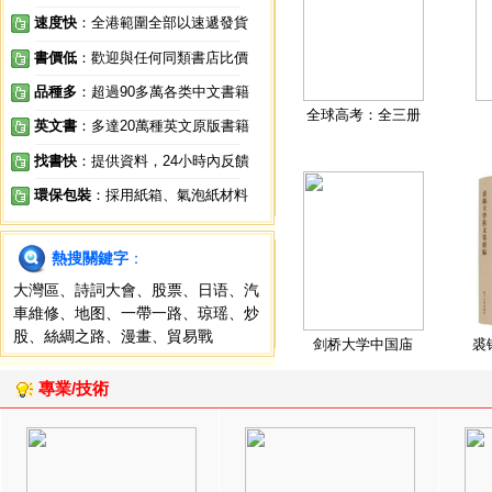
速度快
：全港範圍全部以速遞發貨
書價低
：歡迎與任何同類書店比價
品種多
：超過90多萬各类中文書籍
全球高考：全三册
英文書
：多達20萬種英文原版書籍
找書快
：提供資料，24小時內反饋
環保包裝
：採用紙箱、氣泡紙材料
熱搜關鍵字
：
大灣區
、
詩詞大會
、
股票
、
日语
、
汽
車維修
、
地图
、
一帶一路
、
琼瑶
、
炒
股
、
絲綢之路
、
漫畫
、
貿易戰
剑桥大学中国庙
裘
專業/技術