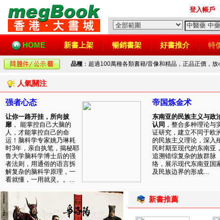
登入帳戶
HOME
新書上架
暢銷書架
好書推介
特
品種
：超過100萬種各類書籍/音像和精品，正品正價，
人氣關注
强者心态
帝国炼金术
让你一路开挂，所向披
东南亚的民族主义与政
靡
， 能掌控自己大脑的
认同
，整合多种理论与
人，才能掌控自己的命
证研究，建立不同于欧
运！脑科学专家姚乃琳耗
的民族主义理论，深入
时3年，亲自执笔，揭秘耶
民时期至现代的东南亚
鲁大学脑科学博士后的强
追溯错综复杂的族群脉
者法则，用通俗的语言拆
络，展示现代东南亚国
解复杂的脑科学原理，一
及民族边界的形成...
看就懂，一用就灵。。...
新書推薦