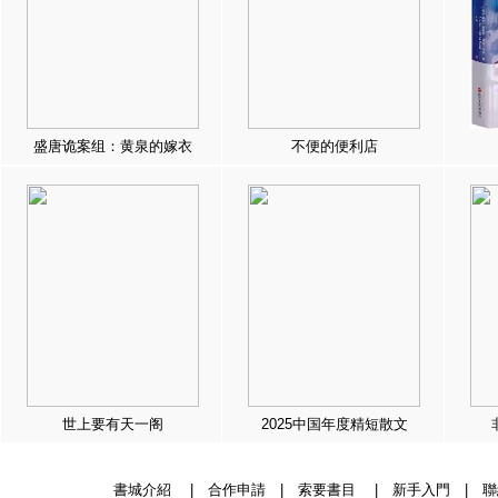
盛唐诡案组：黄泉的嫁衣
不便的便利店
世上要有天一阁
2025中国年度精短散文
書城介紹
|
合作申請
|
索要書目
|
新手入門
|
聯