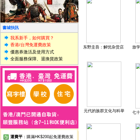
書城快訊
我系新手，如何購買？
香港/台灣免運費政策
东野圭吾：解忧杂货店
放
優惠券激活及使用方式
全面服務保障、退換貨政策
元代的族群文化与科举
七
運費平
：購滿HK$200起免運費政策