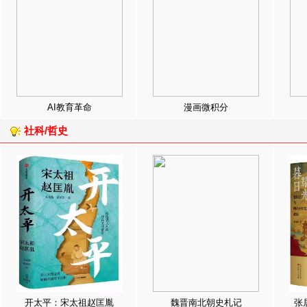
AI教育革命
漫画微积分
社科/哲史
开太平：宋太祖赵匡胤
魏晋南北朝史札记
张