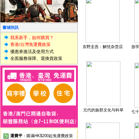
書城快訊
我系新手，如何購買？
香港/台灣免運費政策
东野圭吾：解忧杂货店
放
優惠券激活及使用方式
全面服務保障、退換貨政策
元代的族群文化与科举
七
運費平
：購滿HK$200起免運費政策