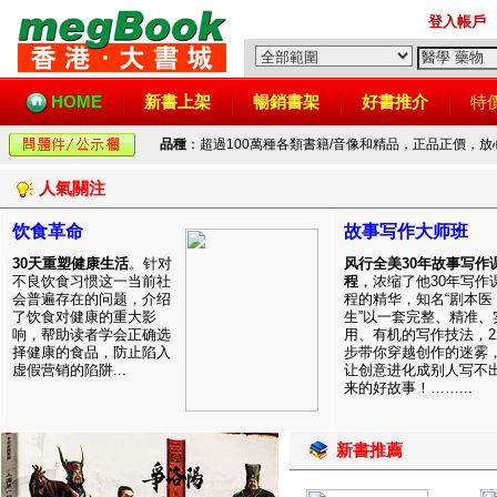
登入帳戶
HOME
新書上架
暢銷書架
好書推介
特
品種
：超過100萬種各類書籍/音像和精品，正品正價，
人氣關注
饮食革命
故事写作大师班
30天重塑健康生活
。针对
风行全美30年故事写作
不良饮食习惯这一当前社
程
，浓缩了他30年写作
会普遍存在的问题，介绍
程的精华，知名“剧本医
了饮食对健康的重大影
生”以一套完整、精准、
响，帮助读者学会正确选
用、有机的写作技法，2
择健康的食品，防止陷入
步带你穿越创作的迷雾
虚假营销的陷阱...
让创意进化成别人写不
来的好故事！……...
新書推薦