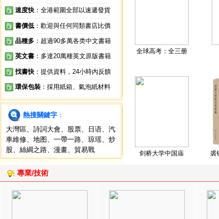
速度快
：全港範圍全部以速遞發貨
書價低
：歡迎與任何同類書店比價
品種多
：超過90多萬各类中文書籍
全球高考：全三册
英文書
：多達20萬種英文原版書籍
找書快
：提供資料，24小時內反饋
環保包裝
：採用紙箱、氣泡紙材料
熱搜關鍵字
：
大灣區
、
詩詞大會
、
股票
、
日语
、
汽
車維修
、
地图
、
一帶一路
、
琼瑶
、
炒
股
、
絲綢之路
、
漫畫
、
貿易戰
剑桥大学中国庙
裘
專業/技術