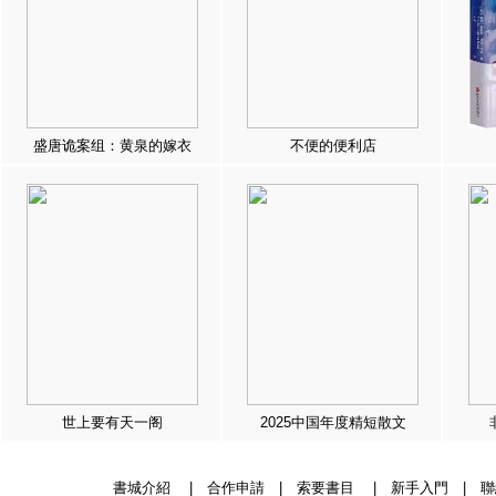
盛唐诡案组：黄泉的嫁衣
不便的便利店
世上要有天一阁
2025中国年度精短散文
書城介紹
|
合作申請
|
索要書目
|
新手入門
|
聯