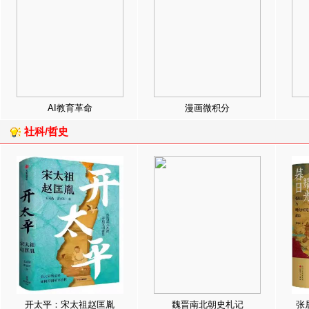
AI教育革命
漫画微积分
社科/哲史
开太平：宋太祖赵匡胤
魏晋南北朝史札记
张