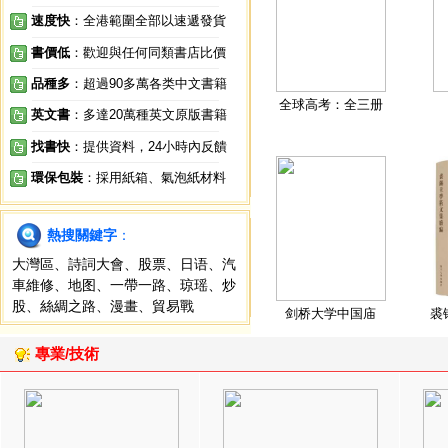
速度快
：全港範圍全部以速遞發貨
書價低
：歡迎與任何同類書店比價
品種多
：超過90多萬各类中文書籍
全球高考：全三册
英文書
：多達20萬種英文原版書籍
找書快
：提供資料，24小時內反饋
環保包裝
：採用紙箱、氣泡紙材料
熱搜關鍵字
：
大灣區
、
詩詞大會
、
股票
、
日语
、
汽
車維修
、
地图
、
一帶一路
、
琼瑶
、
炒
股
、
絲綢之路
、
漫畫
、
貿易戰
剑桥大学中国庙
裘
專業/技術