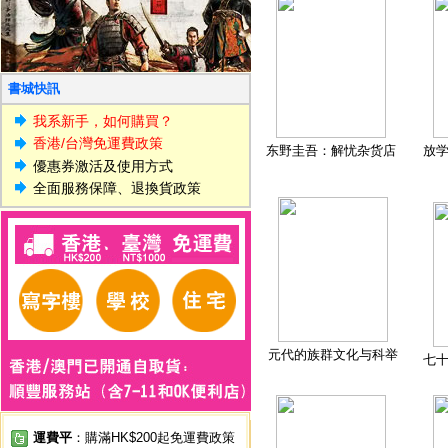
書城快訊
我系新手，如何購買？
香港/台灣免運費政策
东野圭吾：解忧杂货店
放
優惠券激活及使用方式
全面服務保障、退換貨政策
元代的族群文化与科举
七
運費平
：購滿HK$200起免運費政策