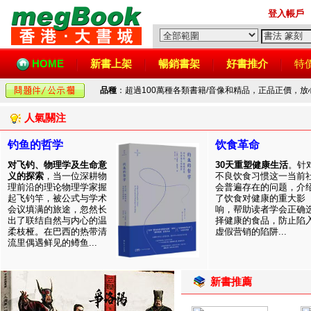
登入帳戶
HOME
新書上架
暢銷書架
好書推介
特
品種
：超過100萬種各類書籍/音像和精品，正品正價，
人氣關注
钓鱼的哲学
饮食革命
对飞钓、物理学及生命意
30天重塑健康生活
。针
义的探索
，当一位深耕物
不良饮食习惯这一当前
理前沿的理论物理学家握
会普遍存在的问题，介
起飞钓竿，被公式与学术
了饮食对健康的重大影
会议填满的旅途，忽然长
响，帮助读者学会正确
出了联结自然与内心的温
择健康的食品，防止陷
柔枝桠。在巴西的热带清
虚假营销的陷阱...
流里偶遇鲜见的鳟鱼...
新書推薦