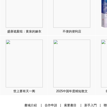
盛唐诡案组：黄泉的嫁衣
不便的便利店
世上要有天一阁
2025中国年度精短散文
書城介紹
|
合作申請
|
索要書目
|
新手入門
|
聯