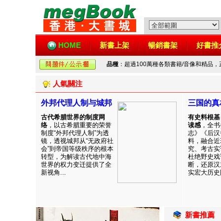
HOME
新書上架
暢銷書架
好書推
品種
：超過100萬種各類書籍/音像和精品
人氣關注
外邦代理人制与城邦
三国的真
古代希腊世界的制度网
有史料根基
络
，以古希腊重要的荣誉
读感
，全书
制度“外邦代理人制”为透
志》《后汉
镜，透视城邦从“无政府社
料，融合近
会”到帝国等级秩序的根本
究、考古实
转型，为解读古代地中海
杜绝野史戏
世界的权力变迁提供了全
断，还原汉
新视角...
实宏大历史图
新書推薦