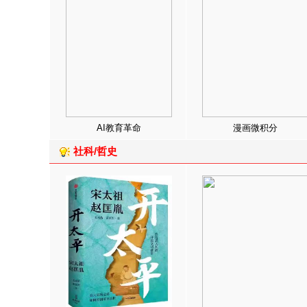
AI教育革命
漫画微积分
社科/哲史