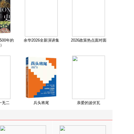
500年的
余华2026全新演讲集
2026政策热点面对面
）
一无二
兵头将尾
亲爱的波伏瓦