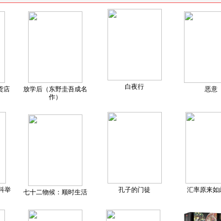
白夜行
货店
放学后（东野圭吾成名
恶意
作）
科举
孔子的门徒
汇率原来如
七十二物候：顺时生活