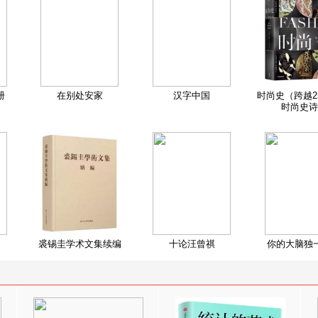
册
在别处安家
汉字中国
时尚史（跨越2
时尚史诗
裘锡圭学术文集续编
十论汪曾祺
你的大脑独