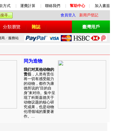
款方式
|
運費計算
|
聯絡我們
|
幫助中心
|
加入書簽
會員登入
新用戶登記
分類瀏覽
雜誌
臺灣用戶
郵局
／
服務站
同为造物
我们对其他动物的
责任
，人类有责任
将一切有感受能力
的动物，都作为康
德所说的“目的自
身”来对待。集中呈
现了科斯嘉德关于
动物议题的核心研
究成果，也是动物
伦理领域的重要著
作。...