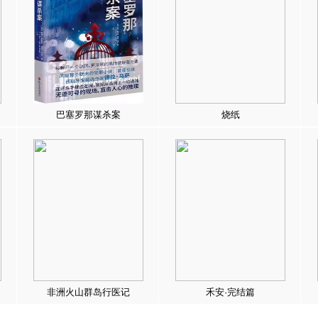
巴塞罗那谋杀案
烧纸
非洲火山群岛行医记
禾安·完结篇