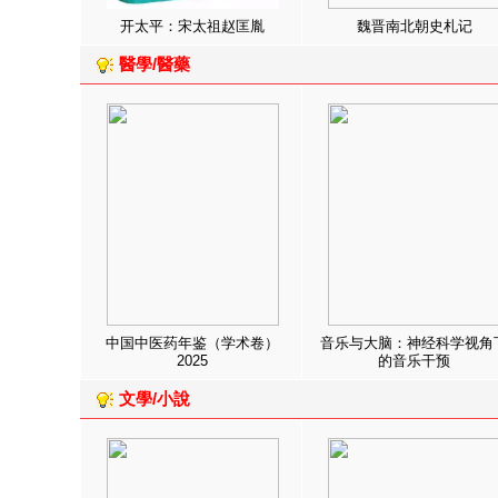
开太平：宋太祖赵匡胤
魏晋南北朝史札记
醫學/醫藥
中国中医药年鉴（学术卷）
音乐与大脑：神经科学视角
2025
的音乐干预
文學/小說