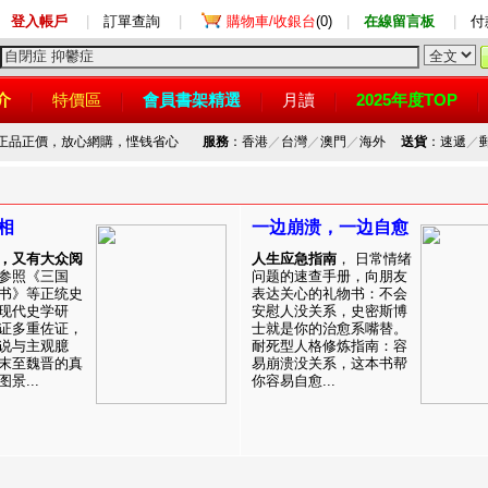
登入帳戶
|
訂單查詢
|
購物車/收銀台
(0)
|
在線留言板
|
付
介
特價區
會員書架精選
月讀
2025年度TOP
，正品正價，放心網購，悭钱省心
服務
：香港
／
台灣
／
澳門
／
海外
送貨
：速遞
／
相
一边崩溃，一边自愈
，又有大众阅
人生应急指南
， 日常情绪
参照《三国
问题的速查手册，向朋友
书》等正统史
表达关心的礼物书：不会
现代史学研
安慰人没关系，史密斯博
证多重佐证，
士就是你的治愈系嘴替。
说与主观臆
耐死型人格修炼指南：容
末至魏晋的真
易崩溃没关系，这本书帮
景...
你容易自愈...