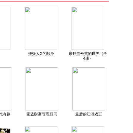
嫌疑人X的献身
东野圭吾笑的世界（全
4册）
此有趣
家族财富管理顾问
最后的江湖戏班