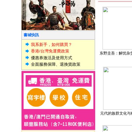
書城快訊
我系新手，如何購買？
香港/台灣免運費政策
东野圭吾：解忧杂
優惠券激活及使用方式
全面服務保障、退換貨政策
元代的族群文化与