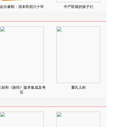
走出秦制：清末民初六十年
中产阶级的孩子们
王叔和《脉经》版本集成及考
董氏儿科
证