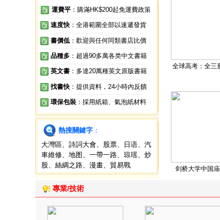
運費平
：購滿HK$200起免運費政策
速度快
：全港範圍全部以速遞發貨
書價低
：歡迎與任何同類書店比價
品種多
：超過90多萬各类中文書籍
全球高考：全三
英文書
：多達20萬種英文原版書籍
找書快
：提供資料，24小時內反饋
環保包裝
：採用紙箱、氣泡紙材料
熱搜關鍵字
：
大灣區
、
詩詞大會
、
股票
、
日语
、
汽
車維修
、
地图
、
一帶一路
、
琼瑶
、
炒
股
、
絲綢之路
、
漫畫
、
貿易戰
剑桥大学中国庙
專業/技術