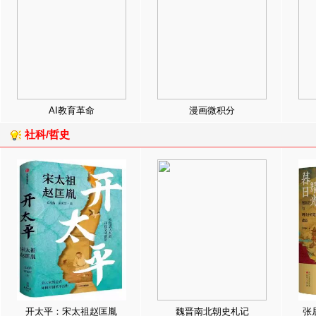
AI教育革命
漫画微积分
社科/哲史
开太平：宋太祖赵匡胤
魏晋南北朝史札记
张