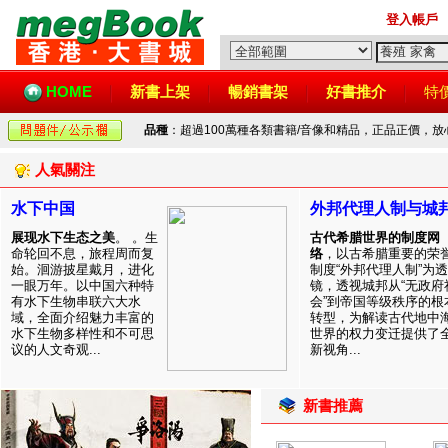
登入帳戶
HOME
新書上架
暢銷書架
好書推介
特
品種
：超過100萬種各類書籍/音像和精品，正品正價，
人氣關注
水下中国
外邦代理人制与城
展现水下生态之美
。 。生
古代希腊世界的制度网
命轮回不息，旅程周而复
络
，以古希腊重要的荣
始。洄游披星戴月，进化
制度“外邦代理人制”为透
一眼万年。以中国六种特
镜，透视城邦从“无政府
有水下生物串联六大水
会”到帝国等级秩序的根
域，全面介绍魅力丰富的
转型，为解读古代地中
水下生物多样性和不可思
世界的权力变迁提供了
议的人文奇观...
新视角...
新書推薦