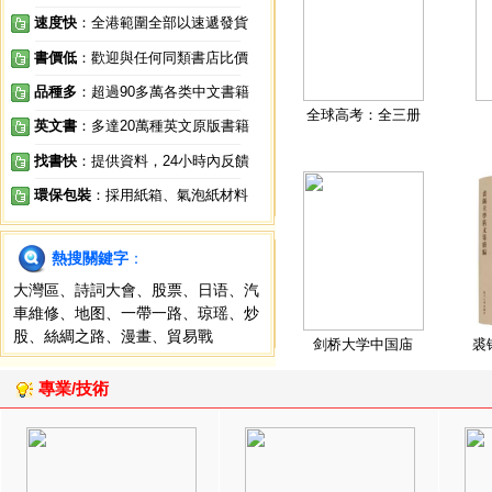
速度快
：全港範圍全部以速遞發貨
書價低
：歡迎與任何同類書店比價
品種多
：超過90多萬各类中文書籍
全球高考：全三册
英文書
：多達20萬種英文原版書籍
找書快
：提供資料，24小時內反饋
環保包裝
：採用紙箱、氣泡紙材料
熱搜關鍵字
：
大灣區
、
詩詞大會
、
股票
、
日语
、
汽
車維修
、
地图
、
一帶一路
、
琼瑶
、
炒
股
、
絲綢之路
、
漫畫
、
貿易戰
剑桥大学中国庙
裘
專業/技術