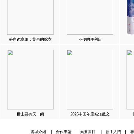
盛唐诡案组：黄泉的嫁衣
不便的便利店
世上要有天一阁
2025中国年度精短散文
書城介紹
|
合作申請
|
索要書目
|
新手入門
|
聯