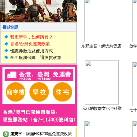
書城快訊
我系新手，如何購買？
香港/台灣免運費政策
东野圭吾：解忧杂货店
放
優惠券激活及使用方式
全面服務保障、退換貨政策
元代的族群文化与科举
七
運費平
：購滿HK$200起免運費政策