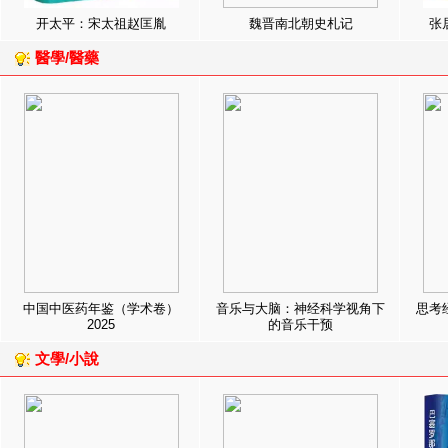
开太平：宋太祖赵匡胤
魏晋南北朝史札记
张
醫學/醫藥
中国中医药年鉴（学术卷）
音乐与大脑：神经科学视角下
思考
2025
的音乐干预
文學/小說