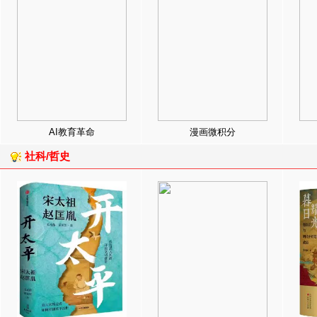
AI教育革命
漫画微积分
社科/哲史