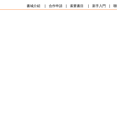
書城介紹
|
合作申請
|
索要書目
|
新手入門
|
聯