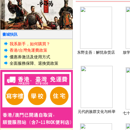
書城快訊
我系新手，如何購買？
香港/台灣免運費政策
东野圭吾：解忧杂货店
放
優惠券激活及使用方式
全面服務保障、退換貨政策
元代的族群文化与科举
七