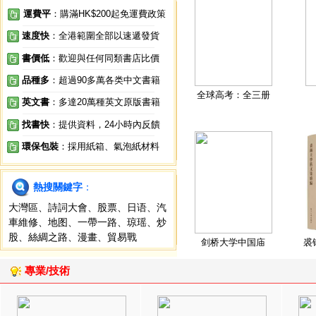
運費平
：購滿HK$200起免運費政策
速度快
：全港範圍全部以速遞發貨
書價低
：歡迎與任何同類書店比價
品種多
：超過90多萬各类中文書籍
全球高考：全三册
英文書
：多達20萬種英文原版書籍
找書快
：提供資料，24小時內反饋
環保包裝
：採用紙箱、氣泡紙材料
熱搜關鍵字
：
大灣區
、
詩詞大會
、
股票
、
日语
、
汽
車維修
、
地图
、
一帶一路
、
琼瑶
、
炒
股
、
絲綢之路
、
漫畫
、
貿易戰
剑桥大学中国庙
裘
專業/技術