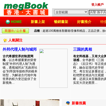
登入帳戶
HOME
新書上架
暢銷書架
好書推介
特
品種
：超過100萬種各類書籍/音像和精品，正品正價，
人氣關注
外邦代理人制与城邦
三国的真相
古代希腊世界的制度网
有史料根基，又有大众
络
，以古希腊重要的荣誉
读感
，全书参照《三国
制度“外邦代理人制”为透
志》《后汉书》等正统
镜，透视城邦从“无政府社
料，融合近现代史学研
会”到帝国等级秩序的根本
究、考古实证多重佐证
转型，为解读古代地中海
杜绝野史戏说与主观臆
世界的权力变迁提供了全
断，还原汉末至魏晋的
新视角...
实宏大历史图景...
新書推薦