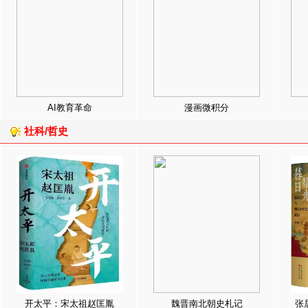
AI教育革命
漫画微积分
社科/哲史
开太平：宋太祖赵匡胤
魏晋南北朝史札记
张