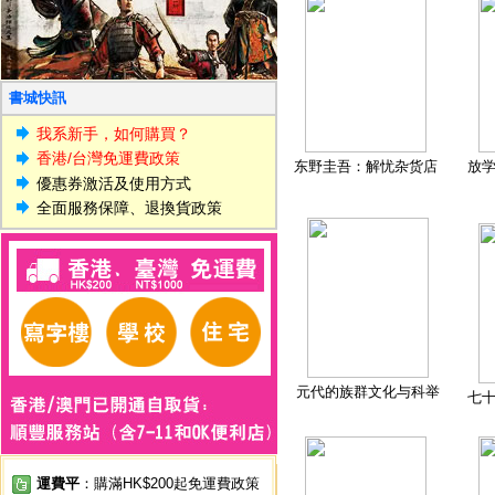
書城快訊
我系新手，如何購買？
香港/台灣免運費政策
东野圭吾：解忧杂货店
放
優惠券激活及使用方式
全面服務保障、退換貨政策
元代的族群文化与科举
七
運費平
：購滿HK$200起免運費政策