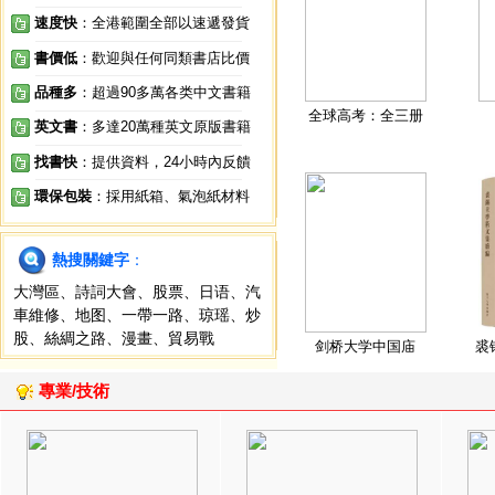
速度快
：全港範圍全部以速遞發貨
書價低
：歡迎與任何同類書店比價
品種多
：超過90多萬各类中文書籍
全球高考：全三册
英文書
：多達20萬種英文原版書籍
找書快
：提供資料，24小時內反饋
環保包裝
：採用紙箱、氣泡紙材料
熱搜關鍵字
：
大灣區
、
詩詞大會
、
股票
、
日语
、
汽
車維修
、
地图
、
一帶一路
、
琼瑶
、
炒
股
、
絲綢之路
、
漫畫
、
貿易戰
剑桥大学中国庙
裘
專業/技術