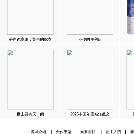
盛唐诡案组：黄泉的嫁衣
不便的便利店
世上要有天一阁
2025中国年度精短散文
書城介紹
|
合作申請
|
索要書目
|
新手入門
|
聯