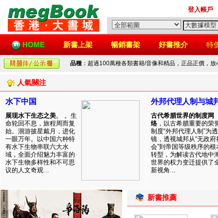
登入帳戶
HOME
新書上架
暢銷書架
好書推介
特
品種
：超過100萬種各類書籍/音像和精品，正品正價，
人氣關注
水下中国
外邦代理人制与城
展现水下生态之美
。 。生
古代希腊世界的制度网
命轮回不息，旅程周而复
络
，以古希腊重要的荣
始。洄游披星戴月，进化
制度“外邦代理人制”为透
一眼万年。以中国六种特
镜，透视城邦从“无政府
有水下生物串联六大水
会”到帝国等级秩序的根
域，全面介绍魅力丰富的
转型，为解读古代地中
水下生物多样性和不可思
世界的权力变迁提供了
议的人文奇观...
新视角...
新書推薦