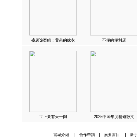
盛唐诡案组：黄泉的嫁衣
不便的便利店
世上要有天一阁
2025中国年度精短散文
書城介紹
|
合作申請
|
索要書目
|
新