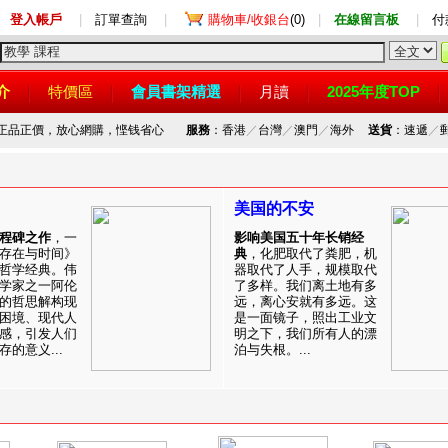
登入帳戶
|
訂單查詢
|
購物車/收銀台
(0)
|
在線留言板
|
付
介
特價區
會員書架精選
月讀
2025年度TOP
，正品正價，放心網購，悭钱省心
服務
：香港
／
台灣
／
澳門
／
海外
送貨
：速遞
／
美国的不安
程碑之作
，一
影响美国五十年长销经
存在与时间》
典
，化肥取代了粪肥，机
哲学经典。伟
器取代了人手，规模取代
学家之一阿伦
了多样。我们离土地有多
的哲思解构现
远，离心安就有多远。这
困境、现代人
是一面镜子，照出工业文
感，引发人们
明之下，我们所有人的漂
的意义...
泊与失根。...