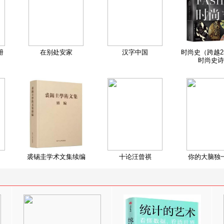
册
在别处安家
汉字中国
时尚史（跨越2
时尚史诗
裘锡圭学术文集续编
十论汪曾祺
你的大脑独