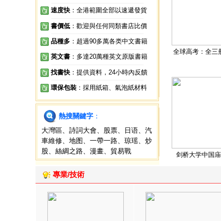
速度快
：全港範圍全部以速遞發貨
書價低
：歡迎與任何同類書店比價
品種多
：超過90多萬各类中文書籍
全球高考：全三
英文書
：多達20萬種英文原版書籍
找書快
：提供資料，24小時內反饋
環保包裝
：採用紙箱、氣泡紙材料
熱搜關鍵字
：
大灣區
、
詩詞大會
、
股票
、
日语
、
汽
車維修
、
地图
、
一帶一路
、
琼瑶
、
炒
股
、
絲綢之路
、
漫畫
、
貿易戰
剑桥大学中国庙
專業/技術