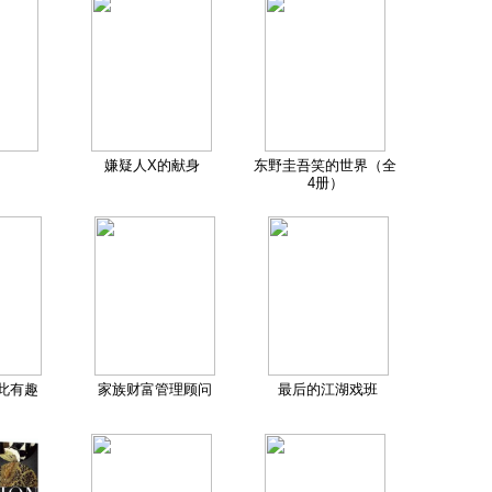
嫌疑人X的献身
东野圭吾笑的世界（全
4册）
此有趣
家族财富管理顾问
最后的江湖戏班