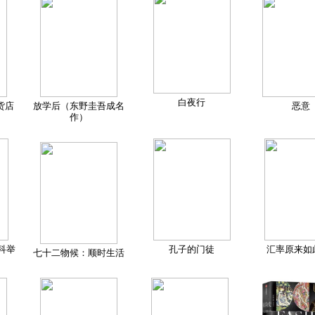
白夜行
货店
放学后（东野圭吾成名
恶意
作）
科举
孔子的门徒
汇率原来如
七十二物候：顺时生活