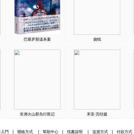
巴塞罗那谋杀案
烧纸
非洲火山群岛行医记
禾安·完结篇
手入門
|
聯絡方式
|
幫助中心
|
找書說明
|
送貨方式
|
付款方式