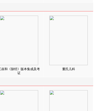
王叔和《脉经》版本集成及考
董氏儿科
证