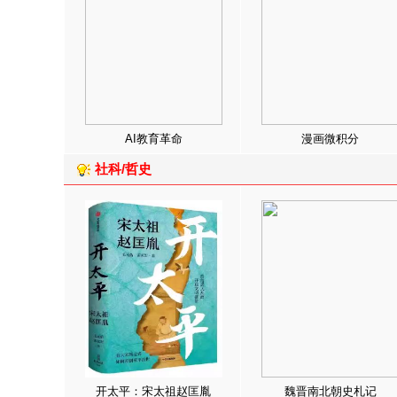
AI教育革命
漫画微积分
社科/哲史
开太平：宋太祖赵匡胤
魏晋南北朝史札记