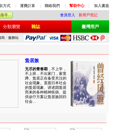
款方式
|
運費計算
|
聯絡我們
|
幫助中心
|
加入書簽
會員登入
新用戶登記
分類瀏覽
雜誌
臺灣用戶
郵局
／
服務站
蛰居族
无尽的青春期
，不上学，
不上班，不出家门，家里
蹲、蛰居正在备受关注的
社会现象。直面日本社会
的蛰居现象、讲述因蛰居
而来的各种精神疾病、提
供诊疗方案让蛰居族回归
社会...