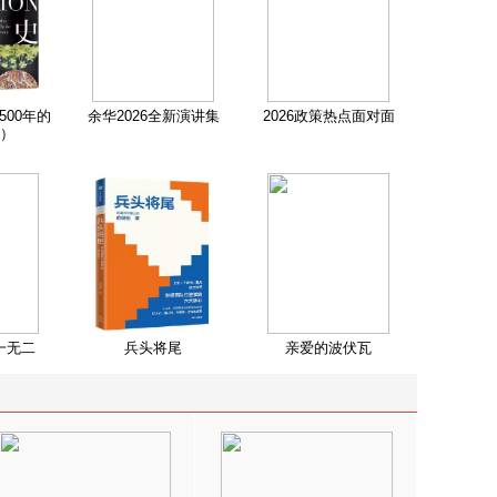
500年的
余华2026全新演讲集
2026政策热点面对面
）
一无二
兵头将尾
亲爱的波伏瓦