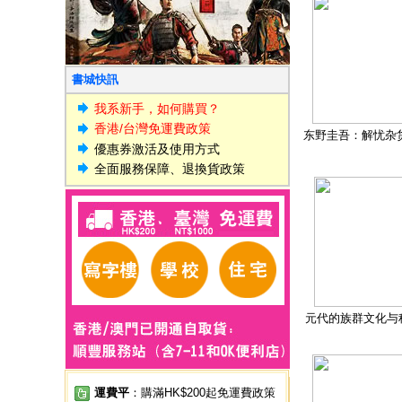
書城快訊
我系新手，如何購買？
香港/台灣免運費政策
东野圭吾：解忧杂
優惠券激活及使用方式
全面服務保障、退換貨政策
元代的族群文化与
運費平
：購滿HK$200起免運費政策