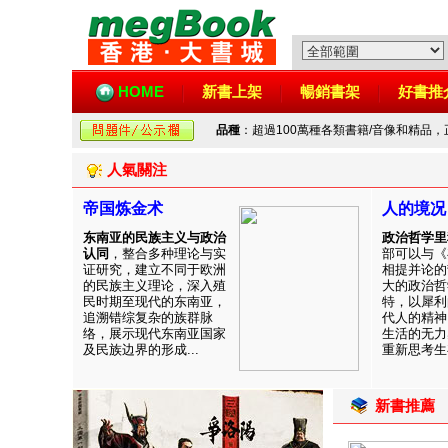
HOME
新書上架
暢銷書架
好書推
品種
：超過100萬種各類書籍/音像和精品
人氣關注
帝国炼金术
人的境况
东南亚的民族主义与政治
政治哲学里
认同
，整合多种理论与实
部可以与《
证研究，建立不同于欧洲
相提并论的
的民族主义理论，深入殖
大的政治哲
民时期至现代的东南亚，
特，以犀利
追溯错综复杂的族群脉
代人的精神
络，展示现代东南亚国家
生活的无力
及民族边界的形成...
重新思考生存
新書推薦