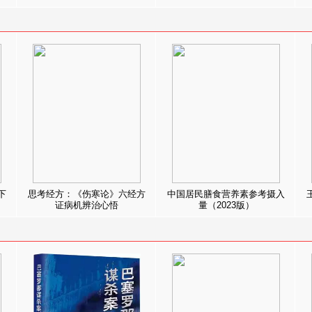
下
思考经方：《伤寒论》六经方
中国居民膳食营养素参考摄入
证病机辨治心悟
量（2023版）