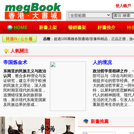
登入帳戶
HOME
新書上架
暢銷書架
好書推介
特
品種
：超過100萬種各類書籍/音像和精品，正品正價，
人氣關注
帝国炼金术
人的境况
东南亚的民族主义与政治
政治哲学里程碑之作
，
认同
，整合多种理论与实
部可以与《存在与时间
证研究，建立不同于欧洲
相提并论的哲学经典。
的民族主义理论，深入殖
大的政治哲学家之一阿
民时期至现代的东南亚，
特，以犀利的哲思解构
追溯错综复杂的族群脉
代人的精神困境、现代
络，展示现代东南亚国家
生活的无力感，引发人
及民族边界的形成...
重新思考生存的意义...
新書推薦