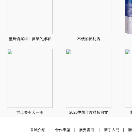
盛唐诡案组：黄泉的嫁衣
不便的便利店
世上要有天一阁
2025中国年度精短散文
書城介紹
|
合作申請
|
索要書目
|
新手入門
|
聯