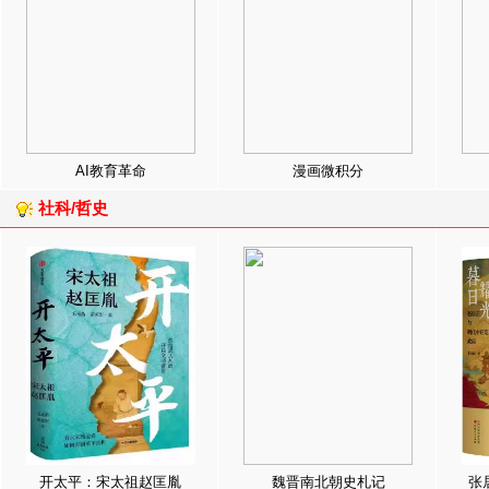
AI教育革命
漫画微积分
社科/哲史
开太平：宋太祖赵匡胤
魏晋南北朝史札记
张