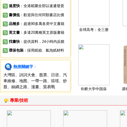
速度快
：全港範圍全部以速遞發貨
書價低
：歡迎與任何同類書店比價
品種多
：超過90多萬各类中文書籍
全球高考：全三册
英文書
：多達20萬種英文原版書籍
找書快
：提供資料，24小時內反饋
環保包裝
：採用紙箱、氣泡紙材料
熱搜關鍵字
：
大灣區
、
詩詞大會
、
股票
、
日语
、
汽
車維修
、
地图
、
一帶一路
、
琼瑶
、
炒
股
、
絲綢之路
、
漫畫
、
貿易戰
剑桥大学中国庙
裘
專業/技術