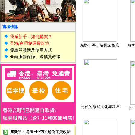
書城快訊
我系新手，如何購買？
香港/台灣免運費政策
东野圭吾：解忧杂货店
放
優惠券激活及使用方式
全面服務保障、退換貨政策
元代的族群文化与科举
七
運費平
：購滿HK$200起免運費政策