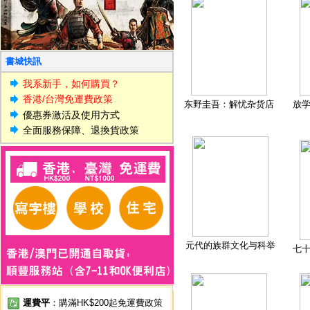
書城快訊
我系新手，如何購買？
香港/台灣免運費政策
东野圭吾：解忧杂货店
放
優惠券激活及使用方式
全面服務保障、退換貨政策
元代的族群文化与科举
七
運費平
：購滿HK$200起免運費政策