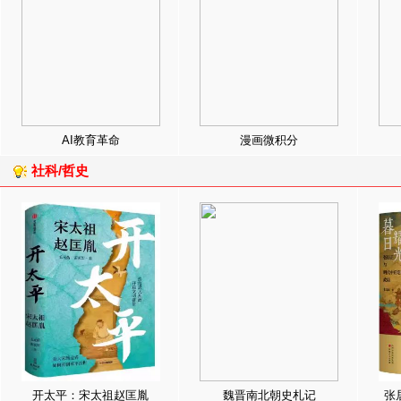
AI教育革命
漫画微积分
社科/哲史
开太平：宋太祖赵匡胤
魏晋南北朝史札记
张