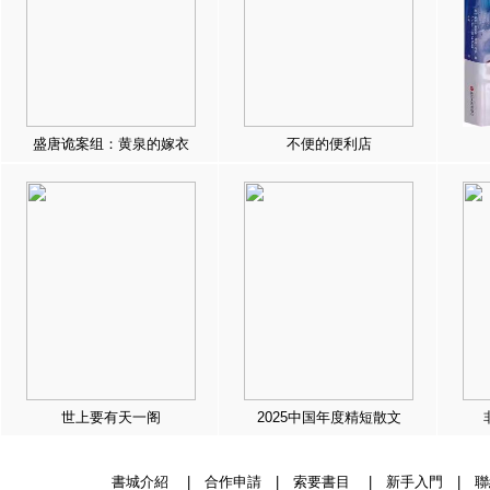
盛唐诡案组：黄泉的嫁衣
不便的便利店
世上要有天一阁
2025中国年度精短散文
書城介紹
|
合作申請
|
索要書目
|
新手入門
|
聯