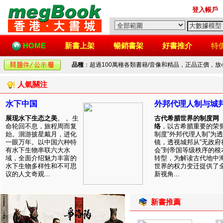
登入帳戶
HOME
新書上架
暢銷書架
好書推介
特
品種
：超過100萬種各類書籍/音像和精品，正品正價，
人氣關注
水下中国
外邦代理人制与城
展现水下生态之美
。 。生
古代希腊世界的制度网
命轮回不息，旅程周而复
络
，以古希腊重要的荣
始。洄游披星戴月，进化
制度“外邦代理人制”为透
一眼万年。以中国六种特
镜，透视城邦从“无政府
有水下生物串联六大水
会”到帝国等级秩序的根
域，全面介绍魅力丰富的
转型，为解读古代地中
水下生物多样性和不可思
世界的权力变迁提供了
议的人文奇观...
新视角...
新書推薦