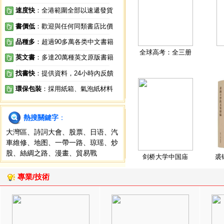
速度快
：全港範圍全部以速遞發貨
書價低
：歡迎與任何同類書店比價
品種多
：超過90多萬各类中文書籍
全球高考：全三册
英文書
：多達20萬種英文原版書籍
找書快
：提供資料，24小時內反饋
環保包裝
：採用紙箱、氣泡紙材料
熱搜關鍵字
：
大灣區
、
詩詞大會
、
股票
、
日语
、
汽
車維修
、
地图
、
一帶一路
、
琼瑶
、
炒
股
、
絲綢之路
、
漫畫
、
貿易戰
剑桥大学中国庙
裘
專業/技術