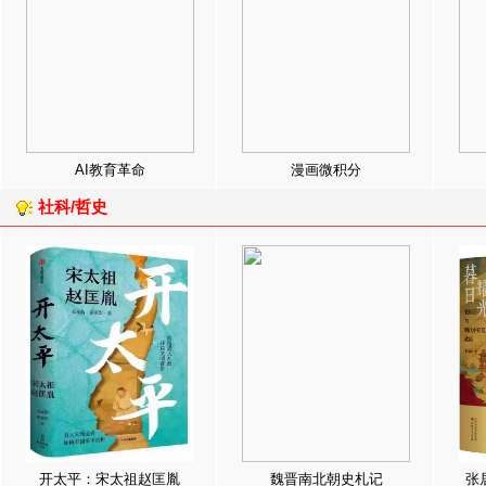
AI教育革命
漫画微积分
社科/哲史
开太平：宋太祖赵匡胤
魏晋南北朝史札记
张