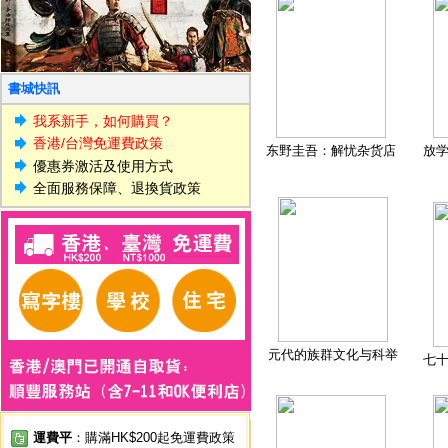
書城快訊
我系新手，如何購買？
香港/台灣免運費政策
东野圭吾：解忧杂货店
放
優惠券激活及使用方式
全面服務保障、退換貨政策
元代的族群文化与科举
七
運費平
：購滿HK$200起免運費政策