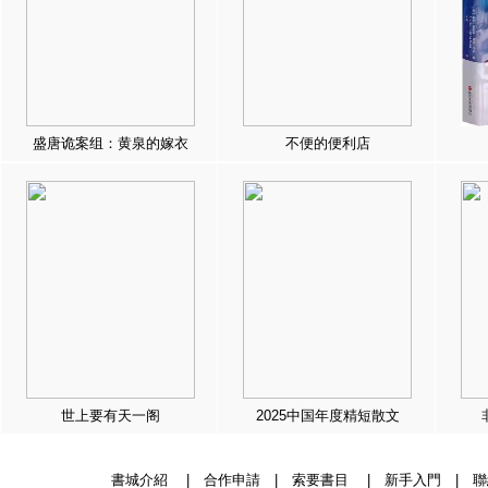
盛唐诡案组：黄泉的嫁衣
不便的便利店
世上要有天一阁
2025中国年度精短散文
書城介紹
|
合作申請
|
索要書目
|
新手入門
|
聯