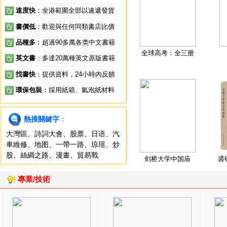
速度快
：全港範圍全部以速遞發貨
書價低
：歡迎與任何同類書店比價
品種多
：超過90多萬各类中文書籍
全球高考：全三册
英文書
：多達20萬種英文原版書籍
找書快
：提供資料，24小時內反饋
環保包裝
：採用紙箱、氣泡紙材料
熱搜關鍵字
：
大灣區
、
詩詞大會
、
股票
、
日语
、
汽
車維修
、
地图
、
一帶一路
、
琼瑶
、
炒
股
、
絲綢之路
、
漫畫
、
貿易戰
剑桥大学中国庙
裘
專業/技術