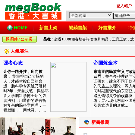
登入帳戶
HOME
新書上架
暢銷書架
好書推介
特
品種
：超過100萬種各類書籍/音像和精品，正品正價，
人氣關注
强者心态
帝国炼金术
让你一路开挂，所向披
东南亚的民族主义与政
靡
， 能掌控自己大脑的
认同
，整合多种理论与
人，才能掌控自己的命
证研究，建立不同于欧
运！脑科学专家姚乃琳耗
的民族主义理论，深入
时3年，亲自执笔，揭秘耶
民时期至现代的东南亚
鲁大学脑科学博士后的强
追溯错综复杂的族群脉
者法则，用通俗的语言拆
络，展示现代东南亚国
解复杂的脑科学原理，一
及民族边界的形成...
看就懂，一用就灵。。...
新書推薦