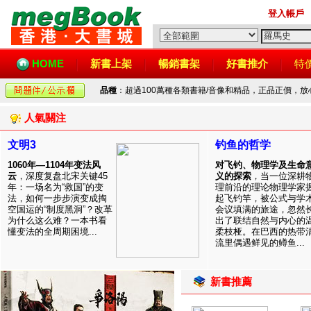
登入帳戶
HOME
新書上架
暢銷書架
好書推介
特
品種
：超過100萬種各類書籍/音像和精品，正品正價，
人氣關注
文明3
钓鱼的哲学
1060年—1104年变法风
对飞钓、物理学及生命
云
，深度复盘北宋关键45
义的探索
，当一位深耕
年：一场名为“救国”的变
理前沿的理论物理学家
法，如何一步步演变成掏
起飞钓竿，被公式与学
空国运的“制度黑洞”？改革
会议填满的旅途，忽然
为什么这么难？一本书看
出了联结自然与内心的
懂变法的全周期困境...
柔枝桠。在巴西的热带
流里偶遇鲜见的鳟鱼...
新書推薦