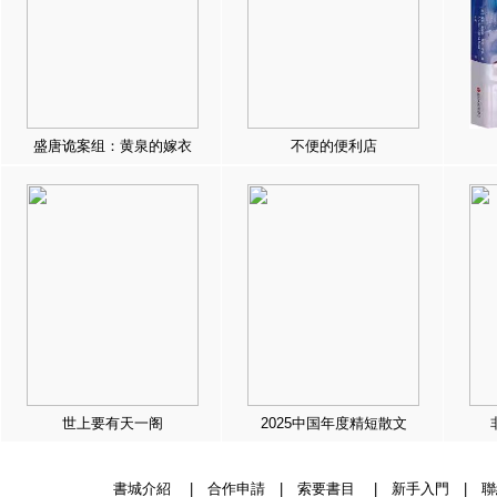
盛唐诡案组：黄泉的嫁衣
不便的便利店
世上要有天一阁
2025中国年度精短散文
書城介紹
|
合作申請
|
索要書目
|
新手入門
|
聯