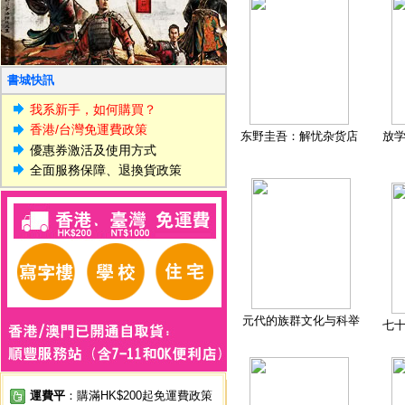
書城快訊
我系新手，如何購買？
香港/台灣免運費政策
东野圭吾：解忧杂货店
放
優惠券激活及使用方式
全面服務保障、退換貨政策
元代的族群文化与科举
七
運費平
：購滿HK$200起免運費政策