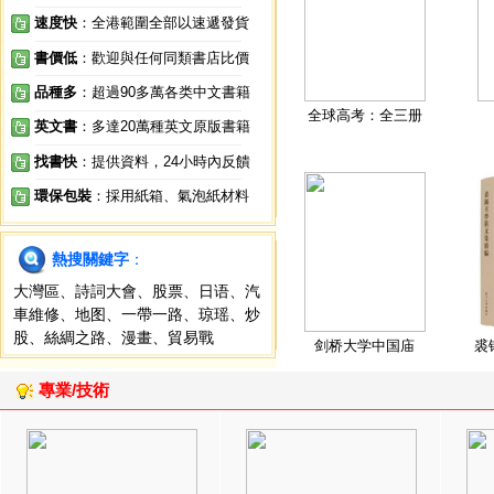
速度快
：全港範圍全部以速遞發貨
書價低
：歡迎與任何同類書店比價
品種多
：超過90多萬各类中文書籍
全球高考：全三册
英文書
：多達20萬種英文原版書籍
找書快
：提供資料，24小時內反饋
環保包裝
：採用紙箱、氣泡紙材料
熱搜關鍵字
：
大灣區
、
詩詞大會
、
股票
、
日语
、
汽
車維修
、
地图
、
一帶一路
、
琼瑶
、
炒
股
、
絲綢之路
、
漫畫
、
貿易戰
剑桥大学中国庙
裘
專業/技術