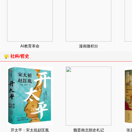
AI教育革命
漫画微积分
社科/哲史
开太平：宋太祖赵匡胤
魏晋南北朝史札记
张