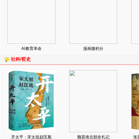
AI教育革命
漫画微积分
社科/哲史
开太平：宋太祖赵匡胤
魏晋南北朝史札记
张