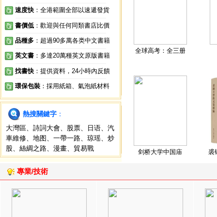
速度快
：全港範圍全部以速遞發貨
書價低
：歡迎與任何同類書店比價
品種多
：超過90多萬各类中文書籍
全球高考：全三册
英文書
：多達20萬種英文原版書籍
找書快
：提供資料，24小時內反饋
環保包裝
：採用紙箱、氣泡紙材料
熱搜關鍵字
：
大灣區
、
詩詞大會
、
股票
、
日语
、
汽
車維修
、
地图
、
一帶一路
、
琼瑶
、
炒
股
、
絲綢之路
、
漫畫
、
貿易戰
剑桥大学中国庙
裘
專業/技術