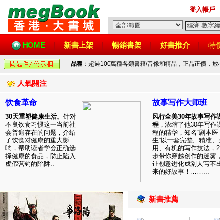
登入帳戶
HOME
新書上架
暢銷書架
好書推介
特
品種
：超過100萬種各類書籍/音像和精品，正品正價，
人氣關注
饮食革命
故事写作大师班
30天重塑健康生活
。针对
风行全美30年故事写作
不良饮食习惯这一当前社
程
，浓缩了他30年写作
会普遍存在的问题，介绍
程的精华，知名“剧本医
了饮食对健康的重大影
生”以一套完整、精准、
响，帮助读者学会正确选
用、有机的写作技法，2
择健康的食品，防止陷入
步带你穿越创作的迷雾
虚假营销的陷阱...
让创意进化成别人写不
来的好故事！……...
新書推薦