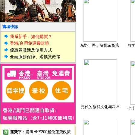
書城快訊
我系新手，如何購買？
香港/台灣免運費政策
东野圭吾：解忧杂货店
放
優惠券激活及使用方式
全面服務保障、退換貨政策
元代的族群文化与科举
七
運費平
：購滿HK$200起免運費政策