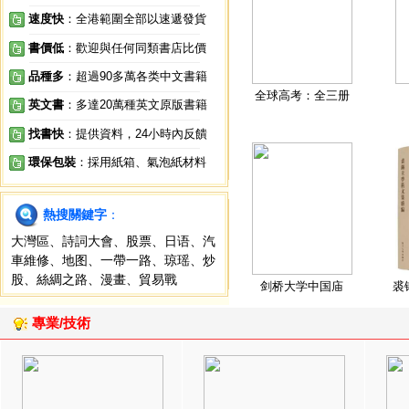
速度快
：全港範圍全部以速遞發貨
書價低
：歡迎與任何同類書店比價
品種多
：超過90多萬各类中文書籍
全球高考：全三册
英文書
：多達20萬種英文原版書籍
找書快
：提供資料，24小時內反饋
環保包裝
：採用紙箱、氣泡紙材料
熱搜關鍵字
：
大灣區
、
詩詞大會
、
股票
、
日语
、
汽
車維修
、
地图
、
一帶一路
、
琼瑶
、
炒
股
、
絲綢之路
、
漫畫
、
貿易戰
剑桥大学中国庙
裘
專業/技術