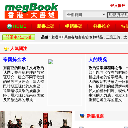
登入帳戶
HOME
新書上架
暢銷書架
好書推介
特
品種
：超過100萬種各類書籍/音像和精品，正品正價，
人氣關注
帝国炼金术
人的境况
东南亚的民族主义与政治
政治哲学里程碑之作
，
认同
，整合多种理论与实
部可以与《存在与时间
证研究，建立不同于欧洲
相提并论的哲学经典。
的民族主义理论，深入殖
大的政治哲学家之一阿
民时期至现代的东南亚，
特，以犀利的哲思解构
追溯错综复杂的族群脉
代人的精神困境、现代
络，展示现代东南亚国家
生活的无力感，引发人
及民族边界的形成...
重新思考生存的意义...
新書推薦