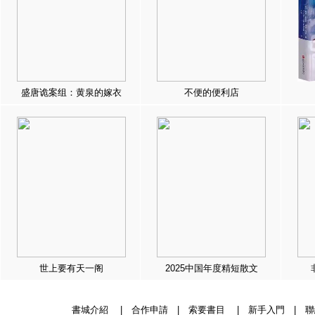
盛唐诡案组：黄泉的嫁衣
不便的便利店
世上要有天一阁
2025中国年度精短散文
書城介紹
|
合作申請
|
索要書目
|
新手入門
|
聯