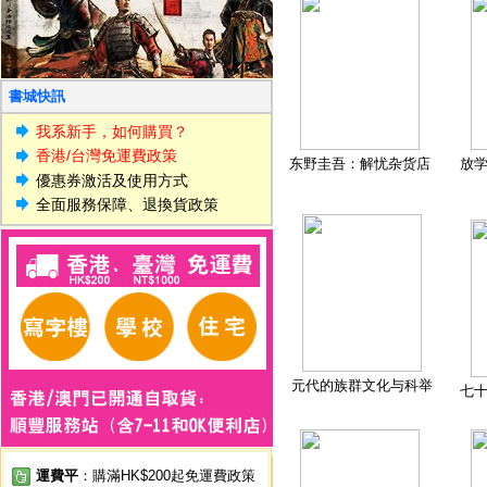
書城快訊
我系新手，如何購買？
香港/台灣免運費政策
东野圭吾：解忧杂货店
放
優惠券激活及使用方式
全面服務保障、退換貨政策
元代的族群文化与科举
七
運費平
：購滿HK$200起免運費政策