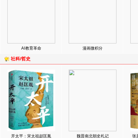
AI教育革命
漫画微积分
社科/哲史
开太平：宋太祖赵匡胤
魏晋南北朝史札记
张