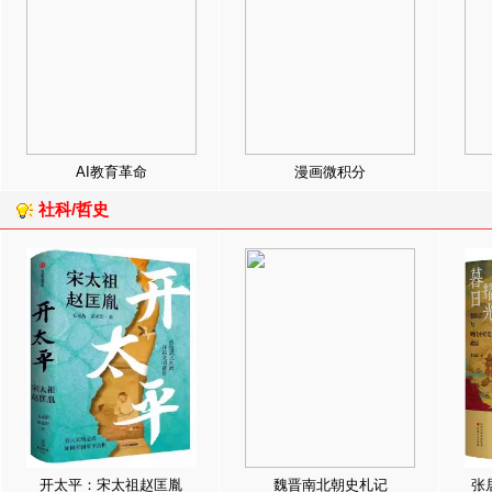
AI教育革命
漫画微积分
社科/哲史
开太平：宋太祖赵匡胤
魏晋南北朝史札记
张