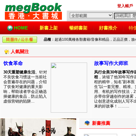
登入帳戶
HOME
新書上架
暢銷書架
好書推介
特
品種
：超過100萬種各類書籍/音像和精品，正品正價，
人氣關注
饮食革命
故事写作大师班
30天重塑健康生活
。针对
风行全美30年故事写作
不良饮食习惯这一当前社
程
，浓缩了他30年写作
会普遍存在的问题，介绍
程的精华，知名“剧本医
了饮食对健康的重大影
生”以一套完整、精准、
响，帮助读者学会正确选
用、有机的写作技法，2
择健康的食品，防止陷入
步带你穿越创作的迷雾
虚假营销的陷阱...
让创意进化成别人写不
来的好故事！……...
新書推薦