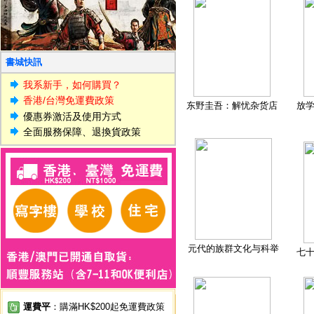
書城快訊
我系新手，如何購買？
香港/台灣免運費政策
东野圭吾：解忧杂货店
放
優惠券激活及使用方式
全面服務保障、退換貨政策
元代的族群文化与科举
七
運費平
：購滿HK$200起免運費政策