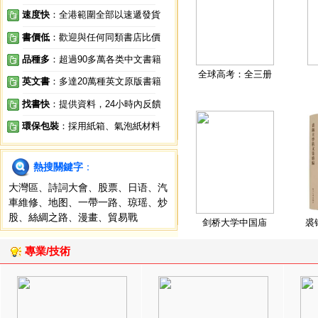
速度快
：全港範圍全部以速遞發貨
書價低
：歡迎與任何同類書店比價
品種多
：超過90多萬各类中文書籍
全球高考：全三册
英文書
：多達20萬種英文原版書籍
找書快
：提供資料，24小時內反饋
環保包裝
：採用紙箱、氣泡紙材料
熱搜關鍵字
：
大灣區
、
詩詞大會
、
股票
、
日语
、
汽
車維修
、
地图
、
一帶一路
、
琼瑶
、
炒
股
、
絲綢之路
、
漫畫
、
貿易戰
剑桥大学中国庙
裘
專業/技術