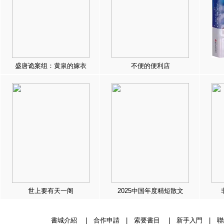
盛唐诡案组：黄泉的嫁衣
不便的便利店
世上要有天一阁
2025中国年度精短散文
書城介紹
|
合作申請
|
索要書目
|
新手入門
|
聯