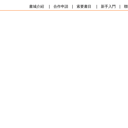
書城介紹
|
合作申請
|
索要書目
|
新手入門
|
聯