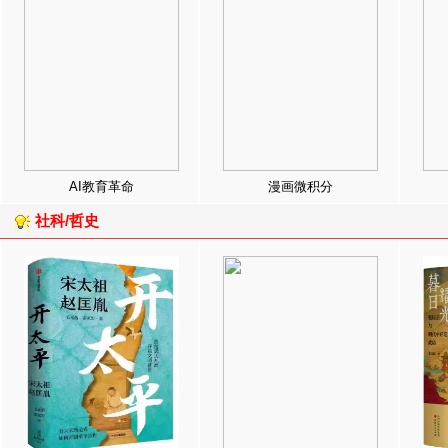
AI教育革命
漫画微积分
社科/哲史