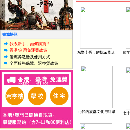
書城快訊
我系新手，如何購買？
香港/台灣免運費政策
东野圭吾：解忧杂货店
放
優惠券激活及使用方式
全面服務保障、退換貨政策
元代的族群文化与科举
七