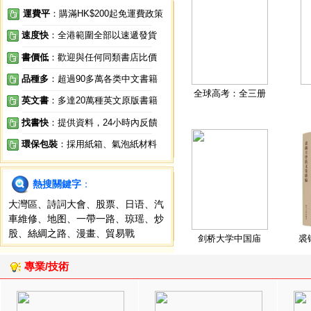
運費平
：購滿HK$200起免運費政策
速度快
：全港範圍全部以速遞發貨
書價低
：歡迎與任何同類書店比價
品種多
：超過90多萬各类中文書籍
全球高考：全三册
英文書
：多達20萬種英文原版書籍
找書快
：提供資料，24小時內反饋
環保包裝
：採用紙箱、氣泡紙材料
熱搜關鍵字
：
大灣區
、
詩詞大會
、
股票
、
日语
、
汽
車維修
、
地图
、
一帶一路
、
琼瑶
、
炒
股
、
絲綢之路
、
漫畫
、
貿易戰
剑桥大学中国庙
裘
專業/技術