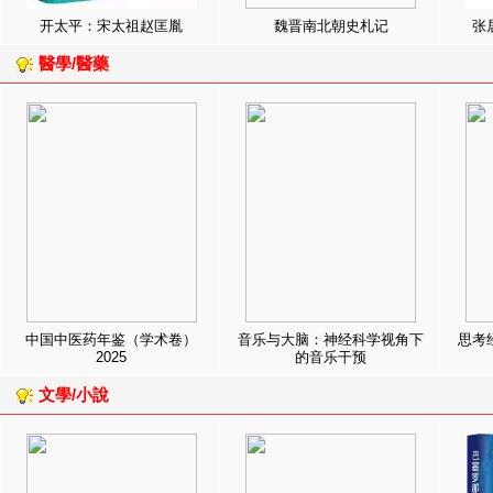
开太平：宋太祖赵匡胤
魏晋南北朝史札记
张
醫學/醫藥
中国中医药年鉴（学术卷）
音乐与大脑：神经科学视角下
思考
2025
的音乐干预
文學/小說