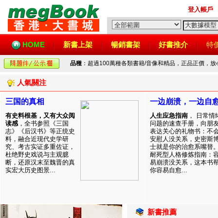
登入帳戶
HOME
新書上架
暢銷書架
好書推介
特
品種
：超過100萬種各類書籍/音像和精品，正品正價，
人氣關注
三国的真相
一边崩溃，一边自
有史料根基，又有大众阅
人生应急指南
， 日常情
读感
，全书参照《三国
问题的速查手册，向朋
志》《后汉书》等正统史
表达关心的礼物书：不
料，融合近现代史学研
安慰人没关系，史密斯
究、考古实证多重佐证，
士就是你的治愈系嘴替
杜绝野史戏说与主观臆
耐死型人格修炼指南：
断，还原汉末至魏晋的真
易崩溃没关系，这本书
实宏大历史图景...
你容易自愈...
新書推薦